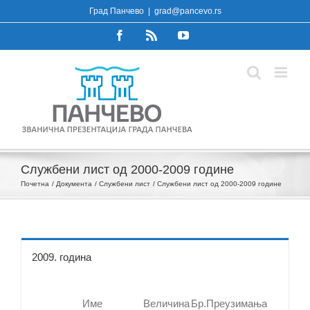
Skip
Град Панчево
|
grad@pancevo.rs
to
Facebook
Rss
YouTube
content
Службени лист од 2000-2009 године
Почетна
Документа
Службени лист
Службени лист од 2000-2009 године
2009. година
Име
Величина
Бр.Преузимања