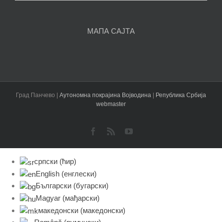
чланака
МАПА САЈТА
Град Панчево |
Аутономна покрајина Војводина
|
Република Србија
webmaster
Facebook
Rss
YouTube
српски (ћир)
English
(
енглески
)
Български
(
бугарски
)
Magyar
(
мађарски
)
македонски
(
македонски
)