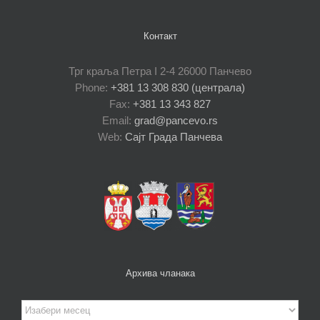
Контакт
Трг краља Петра I 2-4 26000 Панчево
Phone:
+381 13 308 830 (централа)
Fax:
+381 13 343 827
Email:
grad@pancevo.rs
Web:
Сајт Града Панчева
Архива чланака
Архива