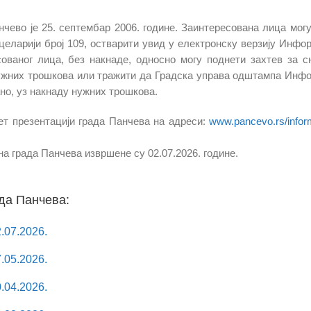
во је 25. септембар 2006. године. Заинтересована лица могу
нцеларији број 109, остварити увид у електронску верзију Инфо
ованог лица, без накнаде, односно могу поднети захтев за 
нужних трошкова или тражити да Градска управа одштампа Инф
но, уз накнаду нужних трошкова.
ет презентацији града Панчева на адреси:
www.pancevo.rs/infor
 града Панчева извршене су 02.07.2026. године.
да Панчева:
.07.2026.
.05.2026.
.04.2026.