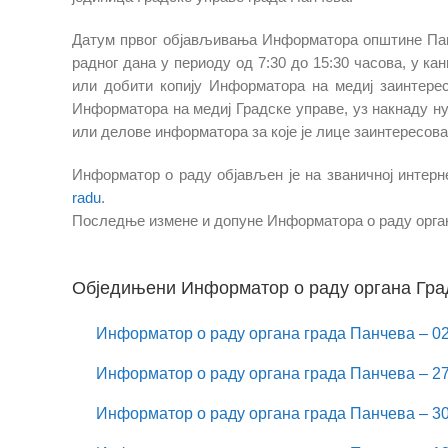
Датум првог објављивања Информатора општине Панче
радног дана у периоду од 7:30 до 15:30 часова, у ка
или добити копију Информатора на медиј заинтерес
Информатора на медиј Градске управе, уз накнаду 
или делове информатора за које је лице заинтересова
Информатор о раду објављен је на званичној интерн
radu
.
Последње измене и допуне Информатора о раду органа
.
Обједињени Информатор о раду органа Гра
Информатор о раду органа града Панчева – 02
Информатор о раду органа града Панчева – 27
Информатор о раду органа града Панчева – 30