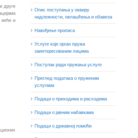
и друге
Опис поступања у оквиру
ацијама
надлежности, овлашћења и обавеза
 веће и
Навођење прописа
Услуге које орган пружа
заинтересованим лицима
Поступак ради пружања услуге
Преглед података о пруженим
услугама
Подаци о приходима и расходима
Подаци о јавним набавкама
Подаци о државној помоћи
ационих