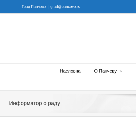
Skip
Град Панчево
|
grad@pancevo.rs
to
content
Насловна
О Панчеву
Информатор о раду