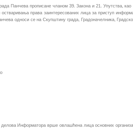
ада Панчева прописане чланом 39. Закона и 21. Упутства, као 
чин остваривања права заинтересованих лица за приступ информ
Панчева односи се на Скупштину града, Градоначелника, Градско
во
е делова Информатора вршe овлашћена лица основних организ