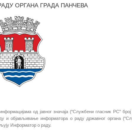
АДУ ОРГАНА ГРАДА ПАНЧЕВА
нформацијама од јавног значаја (“Службени гласник РС” број 
зраду и објављивање информатора о раду државног органа (“С
ављују Информатор о раду.