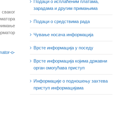
Подаци о исплаћеним платама,
зарадама и другим примањима
 сваког
рматора
Подаци о средствима рада
снимање
орматор
Чување носача информација
Врсте информација у поседу
mator-o-
Врсте информација којима државни
орган омогућава приступ
Информације о подношењу захтева
приступ информацијама