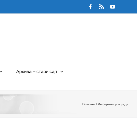
Facebook
Rss
YouTube
Архива – стари сајт
Почетна
Информатор о раду