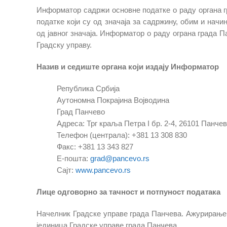
Информатор садржи основне податке о раду органа гр
податке који су од значаја за садржину, обим и на
од јавног значаја. Информатор о раду ограна града 
Градску управу.
Назив и седиште органа који издају Информатор
Република Србија
Аутономна Покрајина Војводина
Град Панчево
Адреса: Трг краља Петра I бр. 2-4, 26101 Панче
Телефон (централа): +381 13 308 830
Факс: +381 13 343 827
Е-пошта:
grad@pancevo.rs
Сајт:
www.pancevo.rs
Лице одговорно за тачност и потпуност података
Начелник Градске управе града Панчева. Ажурирањ
јединица Градске управе града Панчева.