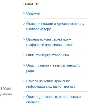
ОБЛАСТИ
Садржај
Основни подаци о државном органу
и информатору
Организациона структура –
графички и наративни приказ
Опис функција старешина
Опис правила у вези са јавношћу
рада
Списак најчешће тражених
информација од јавног значаја
120/04,
лужбени
Опис надлежности, овлашћења и
обавеза