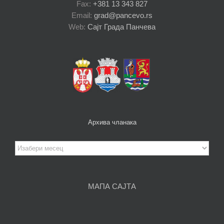
Fax:
+381 13 343 827
Email:
grad@pancevo.rs
Web:
Сајт Града Панчева
Архива чланака
Архива
чланака
МАПА САЈТА