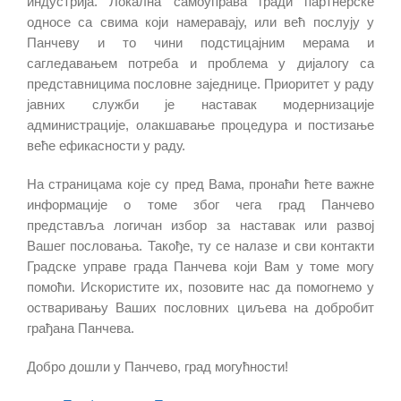
индустрија. Локална самоуправа гради партнерске
односе са свима који намеравају, или већ послују у
Панчеву и то чини подстицајним мерама и
сагледавањем потреба и проблема у дијалогу са
представницима пословне заједнице. Приоритет у раду
јавних служби је наставак модернизације
администрације, олакшавање процедура и постизање
веће ефикасности у раду.
На страницама које су пред Вама, пронаћи ћете важне
информације о томе због чега град Панчево
представља логичан избор за наставак или развој
Вашег пословања. Такође, ту се налазе и сви контакти
Градске управе града Панчева који Вам у томе могу
помоћи. Искористите их, позовите нас да помогнемо у
остваривању Ваших пословних циљева на добробит
грађана Панчева.
Добро дошли у Панчево, град могућности!