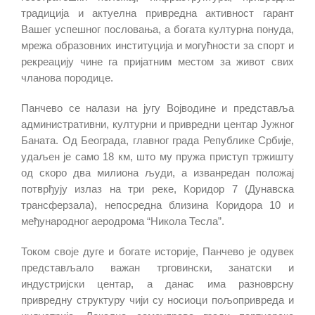
традиција и актуелна привредна активност гарант
Вашег успешног пословања, а богата културна понуда,
мрежа образовних институција и могућности за спорт и
рекреацију чине га пријатним местом за живот свих
чланова породице.
Панчево се налази на југу Војводине и представља
административни, културни и привредни центар Јужног
Баната. Од Београда, главног града Републике Србије,
удаљен је само 18 км, што му пружа приступ тржишту
од скоро два милиона људи, а изванредан положај
потврђују излаз на три реке, Коридор 7 (Дунавска
трансферзала), непосредна близина Коридора 10 и
међународног аеродрома “Никола Тесла”.
Током своје дуге и богате историје, Панчево је одувек
представљало важан трговински, занатски и
индустријски центар, а данас има разноврсну
привредну структуру чији су носиоци пољопривреда и