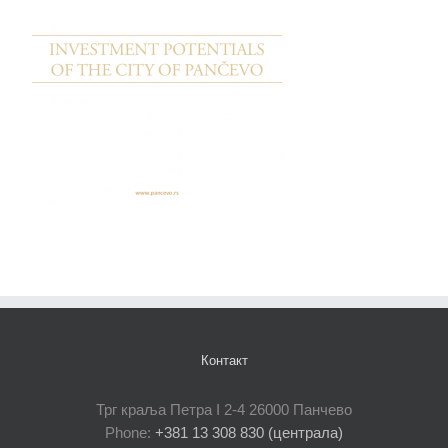
Контакт
Трг краља Петра I 2-4 26000 Панчево
Phone:
+381 13 308 830 (централа)