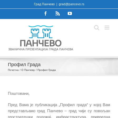
Skip
Град Панчево
|
grad@pancevo.rs
to
Facebook
Rss
YouTube
content
Профил Града
Почетна
О Панчеву
Профил Града
Поштовани,
Пред Вама је публикација „Профил града“ у којој Вам
представљамо град Панчево – град чији су повољан
геостратешки положај, инфраструктура, привредна