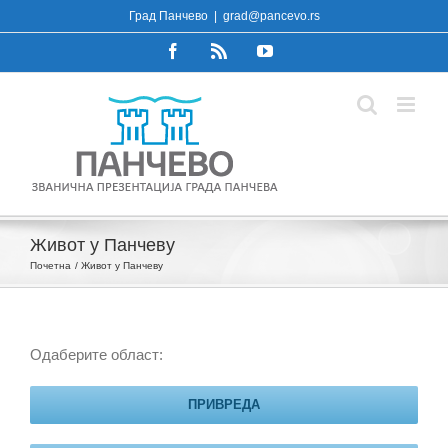
Skip
Град Панчево
|
grad@pancevo.rs
to
Facebook
Rss
YouTube
content
Живот у Панчеву
Почетна
Живот у Панчеву
Одаберите област:
ПРИВРЕДА