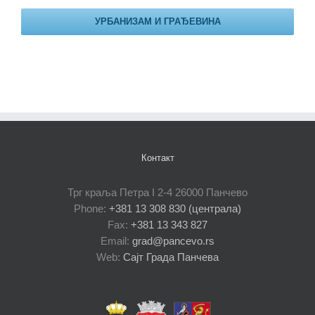
УРБАНИЗАМ И ГРАЂЕВИНА
Контакт
Трг краља Петра I 2-4 26000 Панчево
Phone:
+381 13 308 830 (централа)
Fax:
+381 13 343 827
Email:
grad@pancevo.rs
Web:
Сајт Града Панчева