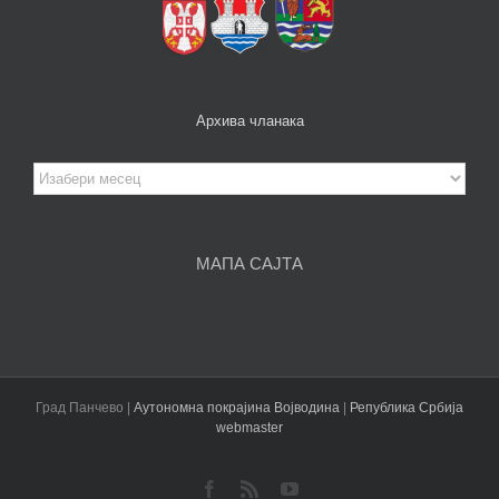
Архива чланака
Архива
чланака
МАПА САЈТА
Град Панчево |
Аутономна покрајина Војводина
|
Република Србија
webmaster
Facebook
Rss
YouTube