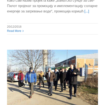
Како сам назив пројекта каже „Банатско сунце за све-
Пилот пројекат за промоцију и имплементацију соларне
енергије за загревање воде“, промоција коришћ
[...]
20/12/2016
Read More