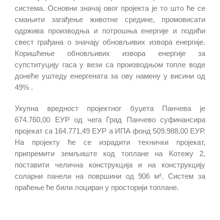
система. Основни значај овог пројекта је то што ће се
смањити загађење животне средине, промовисати
одржива производња и потрошња енергије и подићи
свест грађана о значају обновљивих извора енергије.
Коришћење обновљивих извора енергије за
супституцију гаса у вези са производњом топле воде
донеће уштеду енергената за ову намену у висини од
49% .
Укупна вредност пројектног буџета Панчева је
674.760,00 ЕУР од чега Град Панчево суфинансира
пројекат са 164.771,49 ЕУР а ИПА фонд 509.988,00 ЕУР.
На пројекту ће се израдити технички пројекат,
припремити земљиште код топлане на Котежу 2,
поставити челична конструкција и на конструкцију
соларни панели на површини од 906 м². Систем за
праћење ће били лоциран у просторији топлане.