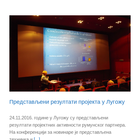
Представљени резултати пројекта у Лугожу
24.11.2016. године у Лугожу су представљени
резултати пројектних активности румунског партнера.
На конференцији за новинаре је представљена
техничка и
[...]