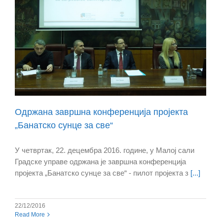
Одржана завршна конференција пројекта
„Банатско сунце за све“
У четвртак, 22. децембра 2016. године, у Малој сали
Градске управе одржана је завршна конференција
пројекта „Банатско сунце за све“ - пилот пројекта з
[...]
22/12/2016
Read More