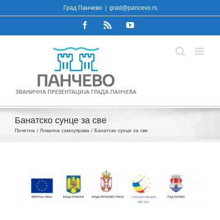
Skip
Град Панчево
|
grad@pancevo.rs
to
Facebook
Rss
YouTube
content
Банатско сунце за све
Почетна
Локална самоуправа
Банатско сунце за све