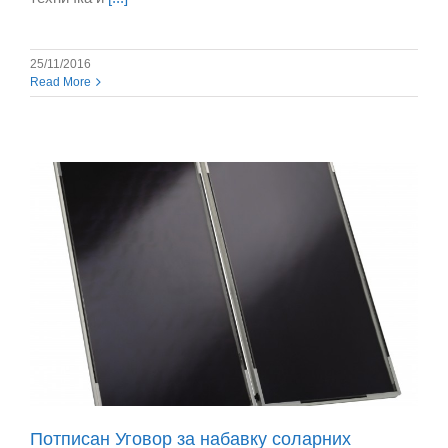
25/11/2016
Read More
е
Потписан Уговор за набавку соларних