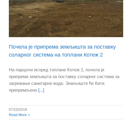
Почела је припрема земљишта за поставку
соларног система на топлани Котеж 2
На парцели испред топлане Котеж 2, почела је
припрема земљишта за поставку соларног система за
загревање санитарне воде. Земљиште ће бити
припремљено
[...]
07/10/2016
Read More