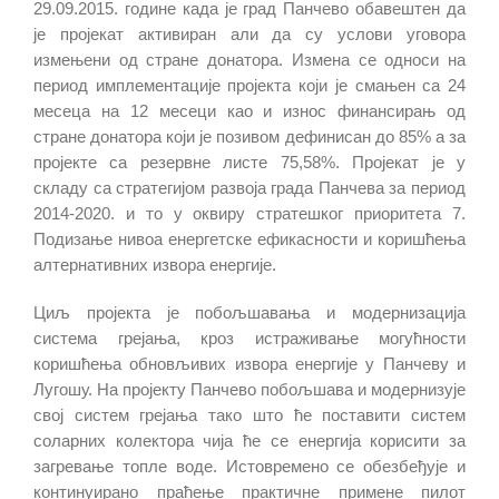
29.09.2015. године када је град Панчево обавештен да
је пројекат активиран али да су услови уговора
измењени од стране донатора. Измена се односи на
период имплементације пројекта који је смањен са 24
месеца на 12 месеци као и износ финансирањ од
стране донатора који је позивом дефинисан до 85% а за
пројекте са резервне листе 75,58%. Пројекат је у
складу са стратегијом развоја града Панчева за период
2014-2020. и то у оквиру стратешког приоритета 7.
Подизање нивоа енергетске ефикасности и коришћења
алтернативних извора енергије.
Циљ пројекта је побољшавања и модернизација
система грејања, кроз истраживање могућности
коришћења обновљивих извора енергије у Панчеву и
Лугошу. На пројекту Панчево побољшава и модернизује
свој систем грејања тако што ће поставити систем
соларних колектора чија ће се енергија корисити за
загревање топле воде. Истовремено се обезбеђује и
континуирано праћење практичне примене пилот