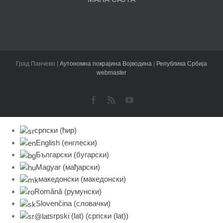
Конференција поводом почетка пројекта
„Банатско сунце за све“
У уторак, 29. марта 2016. године, у Малој сали Градске
управе, одржана је почетна конференција пројекта
„Банатско сунце за све – пилот пројекат за про
[...]