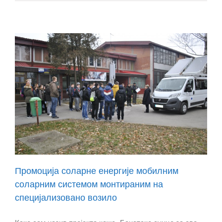
Промоција соларне енергије мобилним
соларним системом монтираним на
специјализовано возило