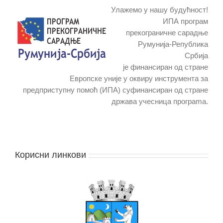
Улажемо у нашу будућност!
ИПА програм
прекограничне сарадње
Румунија-Република
Србија
је финансиран од стране
Европске уније у оквиру инструмента за
предприступну помоћ (ИПА) суфинансиран од стране
држава учесница програma.
Корисни линкови