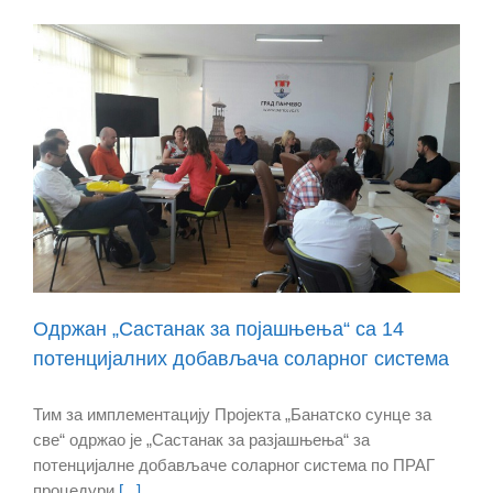
Oдржан „Састанак за појашњења“ са 14
потенцијалних добављача соларног система
Тим за имплементацију Пројекта „Банатско сунце за
све“ одржао је „Састанак за разјашњења“ за
потенцијалне добављаче соларног система по ПРАГ
процедури
[...]