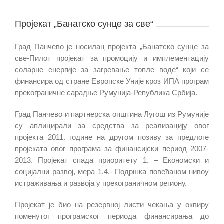
Пројекат „Банатско сунце за све“
Град Панчево је носилац пројекта „Банатско сунце за
све-Пилот пројекат за промоцију и имплементацију
соларне енергије за загревање топле воде“ који се
финансира од стране Европске Уније кроз ИПА програм
прекограничне сарадње Румунија-Република Србија.
Град Панчево и партнерска општина Лугош из Румуније
су аплицирали за средства за реализацију овог
пројекта 2011. године на другом позиву за предлоге
пројеката овог програма за финансијски период 2007-
2013. Пројекат спада приоритету 1. – Економски и
социјални развој, мера 1.4.- Подршка повећаном нивоу
истраживања и развоја у прекограничном региону.
Пројекат је био на резервној листи чекања у оквиру
поменутог програмског периода финансирања до