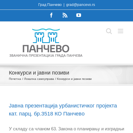
Skip
Град Панчево
|
grad@pancevo.rs
to
Facebook
Rss
YouTube
content
Конкурси и јавни позиви
Почетна
Локална самоуправа
Конкурси и јавни позиви
Јавна презентација урбанистичког пројекта
кат. парц. бр.3518 КО Панчево
У складу са чланом 63. Закона о планирању и изградњи