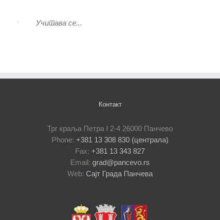
Учитава се...
Контакт
Трг краља Петра I 2-4 26000 Панчево
Phone:
+381 13 308 830 (централа)
Fax:
+381 13 343 827
Email:
grad@pancevo.rs
Web:
Сајт Града Панчева