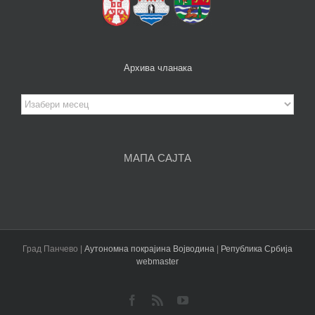
Архива чланака
Архива
чланака
МАПА САЈТА
Град Панчево |
Аутономна покрајина Војводина
|
Република Србија
webmaster
Facebook
Rss
YouTube