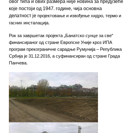
овог типа и ових размера није новина за предузеће
које постоји од 1947. године,
чија основна
делатност је
пројектовање и извођење хидро, термо и
гасних инсталација
.
Рок за завршетак пројекта „Банатско сунце за све“
финансиран
ог
од стране
Европске Уније кроз ИПА
програм
прекограничне сарадње Румунија –
Република
Србија
је
31.12.2016,
а суфинансиран од стране Града
Панчева.