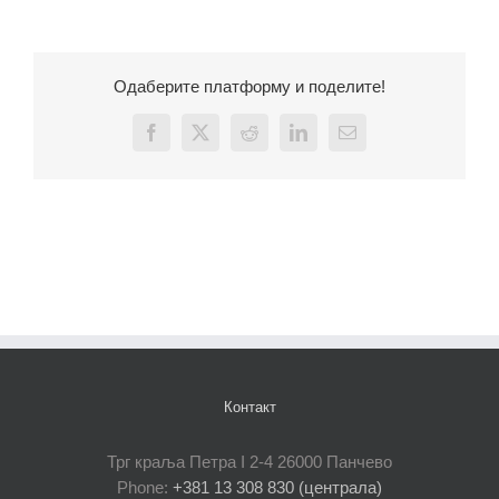
Одаберите платформу и поделите!
Facebook
X
Reddit
LinkedIn
Email
Контакт
Трг краља Петра I 2-4 26000 Панчево
Phone:
+381 13 308 830 (централа)