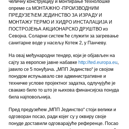
челичну
конструкцију
и монтирање технолошке
опреме са
МОНТАЖНО -ПРОИЗВОДН
ИМ
ПРЕДУЗЕЋЕ
М
ЈЕДИНСТВО ЗА ИЗРАДУ И
МОНТАЖУ ТЕРМО И ХИДРО ИНСТАЛАЦИЈА И
ПОСТРОЈЕЊА АКЦИОНАРСКО ДРУШТВО
из
С
евојна.
Соларни систем ће служити за загревање
санитарне воде у насељу Котеж 2, у Панчеву.
На овај међународни тендер, који је објављен на
сајту
з
а европске јавне набавке
http://ted.europa.eu
,
јавило се 5 понуђача. „МПП Јединство“ је
својом
понудом
испуњава
л
о све административне и
техничке услове пројектног задатк
а, одлучујуће је
свакако било то што је њихова
финансијск
а
понуд
а
била
најповољниј
а
.
П
ред предузећем „МПП Јединство“ стоји велики и
одговоран посао, ради којег су у оквиру своје
понуде доставили одговарајуће референце. Посао