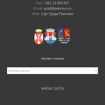
Fax:
+381 13 343 827
Email:
grad@pancevo.rs
Web:
Сајт Града Панчева
Архива чланака
Архива
чланака
МАПА САЈТА