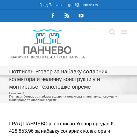
Skip
Град Панчево
|
grad@pancevo.rs
to
Facebook
Rss
YouTube
content
Потписан Уговор за набавку соларних
колектора и челичну конструкцију и
монтирање технолошке опреме
Почетна
Потписан Уговор за набавку соларних колектора и челичну конструкцију и
монтирање технолошке опреме
ГРАД ПАНЧЕВО је потписао Уговор
вредан
€
428.853,96
за набавку соларних колектора и