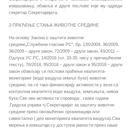
извршавању, обавља и друге послове које му одреди
секретар Секретаријата.
2-
ПРАЋЕЊЕ СТАЊА ЖИВОТНЕ СРЕДИНЕ
На основу Закона о заштити животне
средине
„
Службен
и
гласник РС“, бр. 135/2004, 36/2009,
36/2009
–
други закон, 72/2009
–
други закон
,
43/2011
–
Одлука УС РС, 14/2016
(чл. 33-35.
нису у пречишћеном
тексту), 76/2018, 95/2018
–
други закон
и 95/2018
–
други
закон обављају се п
ослов
и
праћење квалитета
-
мониторинг
(воде ваздуха земље буке) животне
средине, па се тако финансирају активности у вези са
контролом квалитета воде ваздуха, земљишта, нивоа
буке.Све ове активности спровод
и , сваке године
,Градска управа тј Секретаријат за заштиту животне
средине преко овлашћених организација
или
самостално ( део мониторинга квалитета ваздуха)
.
Сва
мерења и извештаји су доступни јавности преко наше