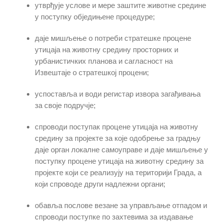
утврђује услове и мере заштите животне средине
у поступку обједињене процедуре;
даје мишљење о потреби стратешке процене
утицаја на животну средину просторних и
урбанистичких планова и сагласност на
Извештаје о стратешкој процени;
успоставља и води регистар извора загађивања
за своје подручје;
спроводи поступак процене утицаја на животну
средину за пројекте за које одобрење за градњу
даје орган локалне самоуправе и даје мишљење у
поступку процене утицаја на животну средину за
пројекте који се реализују на територији Града, а
који спроводе други надлежни органи;
обавља послове везане за управљање отпадом и
спроводи поступке по захтевима за издавање