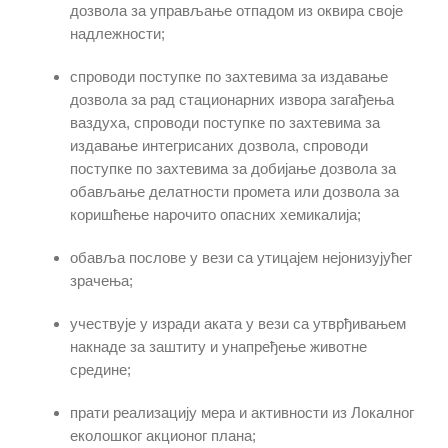
дозвола за управљање отпадом из оквира своје
надлежности;
спроводи поступке по захтевима за издавање
дозвола за рад стационарних извора загађења
ваздуха, спроводи поступке по захтевима за
издавање интегрисаних дозвола, спроводи
поступке по захтевима за добијање дозвола за
обављање делатности промета или дозвола за
коришћење нарочито опасних хемикалија;
обавља послове у вези са утицајем нејонизујућег
зрачења;
учествује у изради аката у вези са утврђивањем
накнаде за заштиту и унапређење животне
средине;
прати реализацију мера и активности из Локалног
еколошког акционог плана;