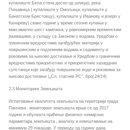
купалиште Бела стена десно од шпица), река
Поњавица ( купалиште у Омољици, купалиште у
Банатском Брестовцу), купалиште у Иванову и језеро у
Качареву) сваке године у време сезоне купања у
максимално шест кампања, у равномерним временским
размацима. у складу са Законом о водамa, Уредбом о
граничним вредностима загађујућих материја у
површинским и подземним водама и седименту и
роковима за њихово достизање и Уредбом о граничним
вредностима приоритетних и приоритетних хазардних
супстанци које загађују површинске воде и роковима за
њихово достизање („Сл. гласник РС“, број 24/14)
2.3 Мониторинг Земљишта
Испитивање квалитета земљишта на територији града
Панчева ,
мониторинг земљишта врши се од 2017
године и
обухвата праћење физичко–хемијских
параметара земљишта , анализу и извештавање на
минимум 29 локације. У периоду од годину дана