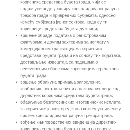
корисника средстава буџета града, чији се
подрачуни воде у оквиру консолидованог рачуна
трезора града и привредних субјеката, односно
између субјеката јавног сектора, када су ти
корисници средстава буџета дужници;
вршење обраде података о регистрованим
фактурама и другим захтевима за исплату у
комерцијалним трансакцијама корисника
средстава буџета града и на основу тих података,
достављање извештаја са подацима о
неизмиреним обавезама корисницима средстава
буџета града;
вршење обрачуна примања запослених,
изабраних, постављених и ангажованих лица код
директних корисника средстава буџета града;
обављање безготовинских и готовинских исплата
за кориснике јавних средстава који су укључени у
систем консолидованог рачуна трезора града.
вођење књиговодствених евиденција директних
корисника средстава буџета града на основу