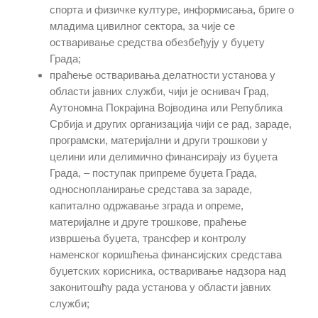
спорта и физичке културе, информисања, бриге о
младима цивилног сектора, за чије се
остваривање средства обезбеђују у буџету
Града;
праћење остваривања делатности установа у
области јавних служби, чији је оснивач Град,
Аутономна Покрајина Војводина или Република
Србија и других организација чији се рад, зараде,
програмски, материјални и други трошкови у
целини или делимично финансирају из буџета
Града, – поступак припреме буџета Града,
односнопланирање средстава за зараде,
капитално одржавање зграда и опреме,
материјалне и друге трошкове, праћење
извршења буџета, трансфер и контролу
наменског коришћења финансијских средстава
буџетских корисника, остваривање надзора над
законитошћу рада установа у области јавних
служби;