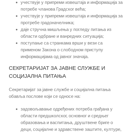
учествује у припреми извештаја и информација за
потребе чланова Градског већа;
учествује у припреми извештаја и информација за
протребе градоначелника;
даје стручна мишљења у погледу питања из
области одбране и ванредних ситуација;
поступање са странкама врши у вези са
применом Закона о слободном приступу
информацијама од јавног значаја.
СЕКРЕТАРИЈАТ ЗА ЈАВНЕ СЛУЖБЕ И
СОЦИЈАЛНА ПИТАЊА
Секретаријат за јавне службе и социјална питања
обавља послове који се односе на:
задовољавање одређених потреба грађана у
области предшколског, основног и средњег
образовања и васпитања, друштвене бриге о
деци, социјалне и здравствене заштите, културе,