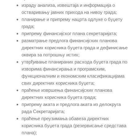
израду анализа, извештаја и информација о
остваривању јавних прихода на нивоу града;
планирање и припрему нацрта одлуке о буџету
града;
припрему финансијског плана секретаријата;
разматрање предлога финансијских планова
директних корисника буџета града и дефинисање
оквира за потрошњу истих;
утврђивање планираних расхода буџета града по
изворима финансирања и програмским,
функционалним и економским класификацијама
свих директних корисника буџета;
праћење извршења финансијских планова
директних корисника буџета града;
припрему аката и предлога аката из делокруга
рада Секретаријата;
праћење преузимања обавеза директних
корисника буџета града (резервисање средстава
плана);