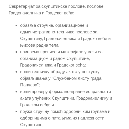
Секретаријат за скупштинске послове, послове
Градоначелника и Градског већа:
обавља стручне, организационе и
административно-техничке послове за
Скупштину, Градоначелника и Градско веће и
њихова радна тела;
припрема прописе и материјале у вези са
организацијом и радом Скупштине,
Градоначелника и Градског већа;
врши техничку обраду аката у поступку
објављивања у “Службеном листу града
Панчева”;
врши проверу формално-правне исправности
аката упућених Скупштини, Градоначелнику и
Градском већу; и
пружа стручну помоћ одборничким групама и
одборницима о питањима из надлежности
Скупштине;