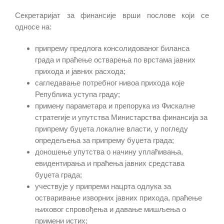
Секретаријат за финансије врши послове који се
односе на:
припрему предлога консолидованог биланса
града и праћење остварења по врстама јавних
прихода и јавних расхода;
сагледавање потребног нивоа прихода које
Република уступа граду;
примену параметара и препорука из Фискалне
стратегије и упутства Министарства финансија за
припрему буџета локалне власти, у погледу
опредељења за припрему буџета града;
доношење упутства о начину уплаћивања,
евидентирања и праћења јавних средстава
буџета града;
учествује у
припрем
и
нацрта одлука за
остваривање изворних јавних прихода, праћење
њиховог спровођења и давање мишљења о
примени истих;