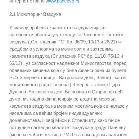
интернет стране
www.pancevo.rs
2.
1
Мониторинг Ваздуха
У оквиру праћења квалитета ваздуха чије се
активности обављају у складу са Законом о заштити
ваздуха („Сл. гласник РС“ бр. 36/09, 10/13
и 26/21
)
и
Уредбом
о
условима за мониторинг и захтевима
квалитета ваздуха (Сл.гласник РС“ бр. 11/10
,
75/10
и
63/13
)
, уз сагласност надлежног Министарства, поред
обавезних мерења која су била фиансирана из буџета
РС ( 2 мерне станице :
Ватрогасни дом , Завод
) , као и
мониторинга града Панчева ( 4 мерне станице
Цара
Душана, Ватрогасни дом, Војловица и Старчево
) већ
дужи низ година финансирају се додатна мерења
квалитета ваздуха на мерним местима која се налазе у
насељима са већим бројем индивидуалних
домаћинстава, Новој Миси и Стрелишту, како би се
потпуније сагледао квалитет ваздуха у граду Панчеву.
(мерење чађи и честица PM10 са накнадном анализом