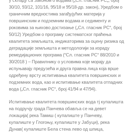
у складу са
Закон
ом
о
водамa („Сл. гласник
РС
„
,
број
30/10,
93/12, 101/16, 95/18 и 95/18-др. закон),
Уредбом о
граничним вредностима загађујућих материја у
површинским и подземним водама и седименту и
роковима за њихово достизање („Сл. гласник РС“, број
50/12) Уредбом о програму систематског праћења
квалитета земљишта, индикаторима за оцену ризика од
деградације земљишта и методологији за израду
ремедијационих програма (“Сл. гласник РС“ 88/
2010 и
30
/2018
) –
Правилнику о условима које морају да
испуњавају предузећа и друга правна лица
која врше
одређену врсту испитивања квалитета површинских и
подземних вода, као и
испитивање квалитета отпадних
вода („Сл. гласник РС“,
број 41/94 и 47/94)
.
Испитивање квалитета површинских вода тј купалишта
на подручју града Панчева обавља се на девет
локација( река Тамиш ( купалиште у Панчеву,
купалиште у Глогоњу, купалиште у Јабуци), река
Дунав( купалиште Бела стена лево од шпица,