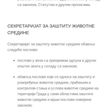
са законом, Статутом и другим прописима.
​СЕКРЕТАРИЈАТ ЗА ЗАШТИТУ ЖИВОТНЕ
СРЕДИНЕ
Секретаријат за заштиту животне средине обавља
следеће послове:
послове у вези са припремом одлука и других
општих аката у складу са законом;
обавља послове који се односе на заштиту и
унапређење животне средине, праћењем и
контролом стања и услова животне средине на
територији Града у свим областима заштите
животне средине и врши послов
е
поверен
е
законом;