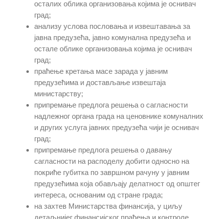
осталих облика организовања којима је оснивач
град;
анализу услова пословања и извештавања за
јавна предузећа, јавно комунална предузећа и
остале облике организовања којима је оснивач
град;
праћење кретања масе зарада у јавним
предузећима и достављање извештаја
министарству;
припремање предлога решења о сагласности
надлежног органа града на
ценовнике
комуналних
и других услуга јавних предузећа чији је оснивач
град;
припремање предлога решења о давању
сагласности на расподелу добити односно на
покриће губитка по завршном рачуну у јавним
предузећима која обављају делатност од општег
интереса, основаним од стране града;
на захтев Министарства финансија, у циљу
детаљнијег финансијског праћења и контроле