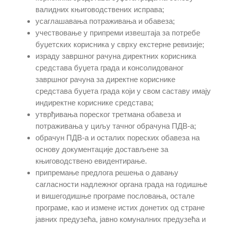
валидних књиговодствених исправа;
усаглашавања потраживања и обавеза;
учествовање у припреми
извештаја за потребе
буџетских корисника
у сврху
екстерне ревизије;
израду завршног рачуна директних корисника
средстава буџета града и консолидованог
завршног рачуна за директне кориснике
средстава буџета града који у свом саставу имају
индиректне кориснике средстава;
утврђивања пореског третмана обавеза и
потраживања у циљу тачног обрачуна ПДВ-а;
обрачун ПДВ-а и осталих пореских обавеза на
основу документације достављене за
књиговодствено евидентирање.
припремање предлога решења о давању
сагласности надлежног органа града на годишње
и вишегодишње програме пословања, остале
програме, као и измене истих донетих од стране
јавних предузећа, јавно комуналних предузећа и