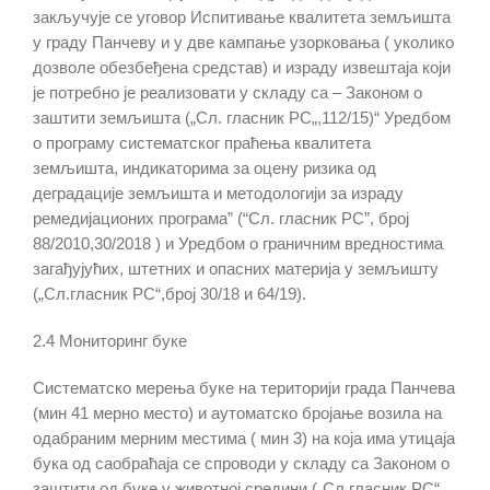
закључ
ује се
уговор Испитивање квалитета земљишта
у граду Панчеву
и у
две кампање узорковања
( уколико
дозволе обезбеђена средстав)
и израду извештаја
који
је
потребно је реализовати у складу са –
Законом о
заштити земљишта („Сл. гласник
РС
„
,
112
/1
5)
“ Уредбом
о програму систематског праћења квалитета
земљишта, индикаторима за оцену ризика од
деградације земљишта и методологији за израду
ремедијационих програма” (“
С
л.
гласник РС”, број
88/2010,
30/2018
)
и
Уредб
ом
о граничним вредностима
загађујућих, штетних и опасних материја у земљишту
(„Сл.гласник РС“,број 30/18
и 64/19
)
.
2.4 Мониторинг буке
С
истематско мерења буке на територији града Панчева
(мин 41 мерно место) и аутоматско бројање возила на
одабраним мерним местима ( мин 3) на која има утицаја
бука од саобраћаја
се спроводи
у складу са Законом о
заштити од буке у животној средини
(
„Сл.гласник РС“