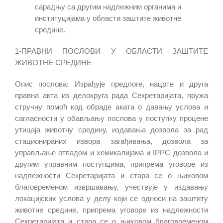
сарадњу са другим надлежним органима и
институцијама у области заштите животне
средине.
1-
ПРАВНИ ПОСЛОВИ У ОБЛАСТИ ЗАШТИТЕ
ЖИВОТНЕ СРЕДИНЕ
Опис послова: Израђује предлоге, нацрте и друга
правна акта из делокруга рада Секретаријата, пружа
стручну помоћ код обраде аката о давању услова и
сагласности у обављању послова у поступку процене
утицаја животну средину, издавања дозвола за рад
стационираних извора загађивања, дозвола за
управљање отпадом и хемикалијама и
IPPC
дозвола и
другим управним поступцима, припрема уговоре из
надлежности Секретаријата и стара се о њиховом
благовременом извршавању, учествује у издавању
локацијских услова у делу који се односи на заштиту
животне средине, припрема уговоре из надлежности
Секретаријата и стара се о њиховом благовременом