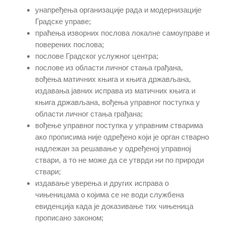
унапређења организације рада и модернизације
Градске управе;
праћења изворних послова локалне самоуправе и
поверених послова;
послове Градског услужног центра;
послове из области личног стања грађана,
вођења матичних књига и књига држављана,
издавања јавних исправа из матичних књига и
књига држављана, вођења управног поступка у
области личног стања грађана;
вођење управног поступка у управним стварима
ако прописима није одређено који је орган стварно
надлежан за решавање у одређеној управној
ствари, а то не може да се утврди ни по природи
ствари;
издавање уверења и других исправа о
чињеницама о којима се не води службена
евиденција када је доказивање тих чињеница
прописано законом;