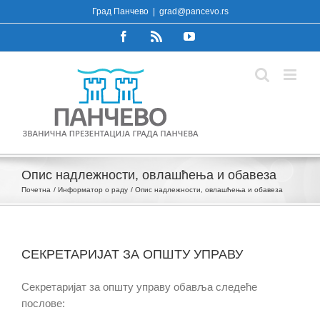
Skip
Град Панчево
|
grad@pancevo.rs
to
Facebook
Rss
YouTube
content
Опис надлежности, овлашћења и обавеза
Почетна
Информатор о раду
Опис надлежности, овлашћења и обавеза
СЕКРЕТАРИЈАТ ЗА ОПШТУ УПРАВУ
Секретаријат за општу управу обавља следеће
послове: