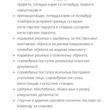
пројекти, потврда којим се потврђују пројекти
парцелације и
препарцелације, потврда којим се потврђују
елаборати исправке граница суседних
катастарских парцела и спајања суседних
катастарских парцела;
издавање решења о одобрењу за постављање
монтажних објеката на јавним површинама и
пловећих објеката на водном земљишту;
издавање решења о озакоњењу објеката;
спровођење поступка доношења планских
докумената;
спровођење поступка исељења бесправно
усељених лица, спровођење поступка
регистрације скупштине станара;
уређење, обезбеђење, обављање и развој
комуналних делатности;
стручне и административно-техничке послове за
Комисију за планове;