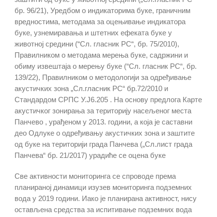
бр.
96/21)
, Уредбом о индикаторима буке, граничним
вредностима, методама за оцењивање индикатора
буке, узнемиравања и штетних ефеката буке у
животној средини (“Сл. гласник РС“, бр. 75/2010),
Правилником о методама мерења буке, садржини и
обиму извештаја о мерењу буке (“Сл. гласник РС“, бр.
139/22
), Правилником о методологији за одређивање
акустичких зона „Сл.гласник РС“ бр.72/2010 и
Стандардом СРПС У.Ј6.205 . На основу предлога Карте
акустичког зонирања за територију насељеног места
Панчево , урађеном у 2013. години, а која је саставни
део Одлуке о одређивању акустичких зона и заштите
од буке на територији града Панчева („Сл.лист града
Панчева“ бр. 21/2017) урадиће се оцена буке
Све активности
мониторинга
се спроводе према
планираној динамици изузев мониторинга подземних
вода
у 2019 години.
И
ако је планирана активност, нису
остављена средства за испитивање подземних вода