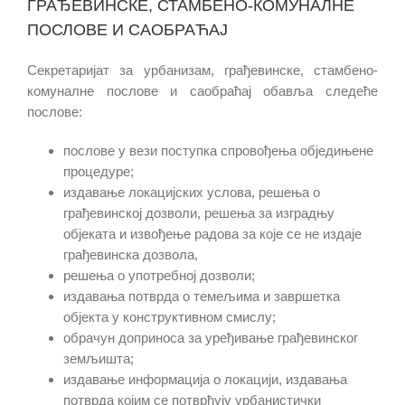
ГРАЂЕВИНСКЕ, СТАМБЕНО-КОМУНАЛНЕ
ПОСЛОВЕ И САОБРАЋАЈ
Секретаријат за урбанизам, грађевинске, стамбено-
комуналне послове и саобраћај обавља следеће
послове:
послове у вези поступка спровођења обједињене
процедуре;
издавање локацијских услова, решења о
грађевинској дозволи, решења за изградњу
објеката и извођење радова за које се не издаје
грађевинска дозвола,
решења о употребној дозволи;
издавања потврда о темељима и завршетка
објекта у конструктивном смислу;
обрачун доприноса за уређивање грађевинског
земљишта;
издавање информација о локацији, издавања
потврда којим се потврђују урбанистички