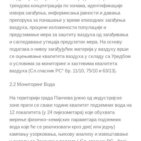
трендова концентрација по зонама, идентификације
извора загађења, информисања јавности и давања
препорука за понашање у време епизодних загађења
ваздуха, процене изложености популације и
предузимање мера за заштиту ваздуха од загађивања
и сагледавање утицаја предузетих мера. На основу
података о нивоу загађујућих материја у ваздуху врши
се оцењивање квалитета ваздуха у складу са Уредбом
о условима за мониторинг и захтевима квалитета
ваздуха (Сл.гласник РС“ бр. 11/10, 75/10 и 63/13).
2.
2
Мониторинг Вода
На територији града Панчева јужно од индустријске
зоне прати се сваке године квалитет подземних вода на
12 локалитета (у 24 пијезометара) које обухвата
мерење физичко–хемијских параметара подземних
вода које ће се реализовати кроз две( или једну)
кампању узорковања, њихову анализу и извештавање