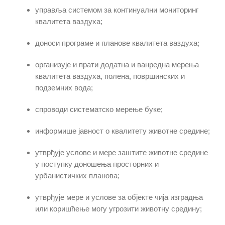
управља системом за континуални мониторинг
квалитета ваздуха;
доноси програме и планове квалитета ваздуха;
организује и прати додатна и ванредна мерења
квалитета ваздуха, полена, површинских и
подземних вода;
спроводи систематско мерење буке;
информише јавност о квалитету животне средине;
утврђује услове и мере заштите животне средине
у поступку доношења просторних и
урбанистичких планова;
утврђује мере и услове за објекте чија изградња
или коришћење могу угрозити животну средину;