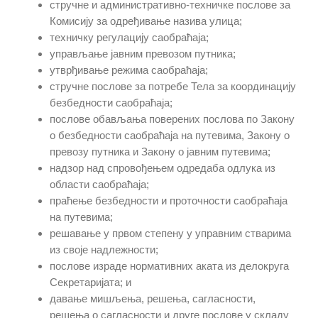
стручне и административно-техничке послове за
Комисију за одређивање назива улица;
техничку регулацију саобраћаја;
управљање јавним превозом путника;
утврђивање режима саобраћаја;
стручне послове за потребе Тела за координацију
безбедности саобраћаја;
послове обављања поверених послова по Закону
о безбедности саобраћаја на путевима, Закону о
превозу путника и Закону о јавним путевима;
надзор над спровођењем одредаба одлука из
области саобраћаја;
праћење безбедности и проточности саобраћаја
на путевима;
решавање у првом степену у управним стварима
из своје надлежности;
послове израде нормативних аката из делокруга
Секретаријата; и
давање мишљења, решења, сагласности,
решења о сагласности и друге послове у складу