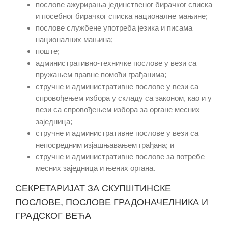
послове ажурирања јединственог бирачког списка
и посебног бирачког списка националне мањине;
послове службене употреба језика и писама
националних мањина;
поште;
административно-техничке послове у вези са
пружањем правне помоћи грађанима;
стручне и административне послове у вези са
спровођењем избора у складу са законом, као и у
вези са спровођењем избора за органе месних
заједница;
стручне и административне послове у вези са
непосредним изјашњавањем грађана; и
стручне и административне послове за потребе
месних заједница и њених органа.
СЕКРЕТАРИЈАТ ЗА СКУПШТИНСКЕ
ПОСЛОВЕ, ПОСЛОВЕ ГРАДОНАЧЕЛНИКА И
ГРАДСКОГ ВЕЋА