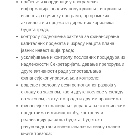
праћење и координацију програмских
информација, анализу полугодишњег и годишњег
извештаја о учинку програма, програмских
активности и пројеката директних корисника
буџета града;
контролу
подношења
захтева за финансирање
капиталних пројеката и израду нацрта плана
јавних инвестиција града;
усклађивање и контролу пословних процедура
из
надлежности Секретаријата
, давање препорука и
друге активности ради успостављања
финансијског управљања и контроле;
вршење послова у вези регионалног развоја у
складу са законом, као и друге послове у складу
са законом, статутом града и другим прописима.
финансијско планирање, управљање готовинским
средствима и ликвидношћу, контролу и
реализацију расхода буџета, буџетско
рачуноводство и извештавање на нивоу главне
књиге трезора;