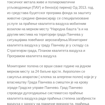
токсичног метала живе и полиароматични
угљоводоници (ПАУ) и бензо(а) пирена) Од 2013. год.
из средстава буџетског програма фонда за заштиту
животне средине финансирају се специјализоване
услуге за праћење квалитета ваздуха мобилним
возилом на мерном месту “Народна башта “а и на
другим местима на територији града Панчева у
ситуацијама повећаног аерозагађења.
Мониторинг
квалитета ваздуха у граду Панчеву је у складу са
Стратегијом града, Планом квалитета ваздуха и
Програмом квалитета ваздуха
Мониторинг полена се врши сваке године на једном
мерном месту за 24 биљне врсте. Аерополен се
сакупља апаратом ( клопка за алергени полен) који је у
власништву Града Панчева а смештен је на крову
зграде Градске управе Панчево. Град Панчево
спроводи дугогодишење систематско праћење
квалитета ваздуха ради праћења степена загађености
ваздуха у односу на граничне вредности, праћења