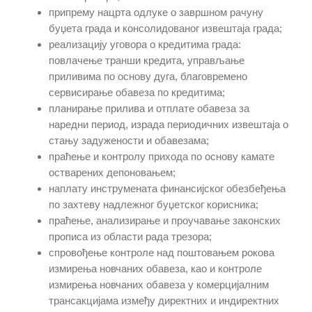
припрему нацрта одлуке о завршном рачуну
буџета града и консолидованог извештаја града;
реализацију уговора о кредитима града:
повлачење транши кредита, управљање
приливима по основу дуга, благовремено
сервисирање обавеза по кредитима;
планирање прилива и отплате обавеза за
наредни период, израда периодичних извештаја о
стању задужености и обавезама;
праћење и контролу прихода по основу камате
остварених депоновањем;
наплату инструмената финансијског обезбеђења
по захтеву надлежног буџетског корисника;
праћење, анализирање и проучавање законских
прописа из области рада трезора;
спровођење контроле над поштовањем рокова
измирења новчаних обавеза, као и контроле
измирења новчаних обавеза у комерцијалним
трансакцијама између директних и индиректних