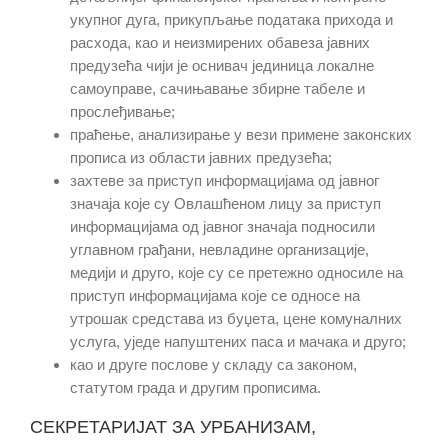
укупног дуга, прикупљање података прихода и
расхода, као и неизмирених обавеза јавних
предузећа чији је оснивач јединица локалне
самоуправе, сачињавање збирне табеле и
прослеђивање;
праћење, анализирање
у вези примене
законских
прописа из области јавних предузећа;
захтеве за приступ информацијама од јавног
значаја које су Овлашћеном лицу за приступ
информацијама од јавног значаја подносили
углавном грађани, невладине организације,
медији и друго, које су се претежно односиле на
приступ информацијама које се односе на
утрошак средстава из буџета, цене комуналних
услуга, уједе напуштених паса и мачака и друго;
као и друге послове у складу са законом,
статутом града и другим прописима.
СЕКРЕТАРИЈАТ ЗА УРБАНИЗАМ,