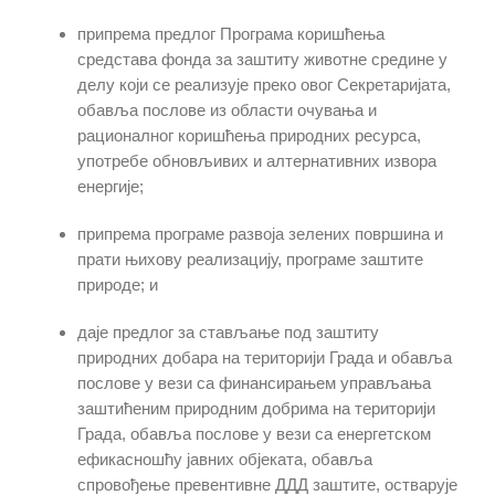
припрема предлог Програма коришћења
средстава фонда за заштиту животне средине у
делу који се реализује преко овог Секретаријата,
обавља послове из области очувања и
рационалног коришћења природних ресурса,
употребе обновљивих и алтернативних извора
енергије;
припрема програме развоја зелених површина и
прати њихову реализацију, програме заштите
природе; и
даје предлог за стављање под заштиту
природних добара на територији Града и обавља
послове у вези са финансирањем управљања
заштићеним природним добрима на територији
Града, обавља послове у вези са енергетском
ефикасношћу јавних објеката, обавља
спровођење превентивне ДДД заштите, остварује