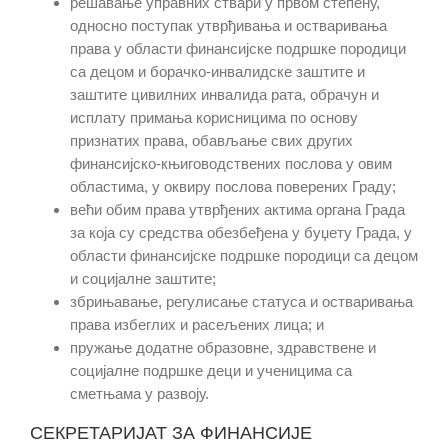
решавање управних ствари у првом степену,
односно поступак утврђивања и остваривања
права у области финансијске подршке породици
са децом и борачко-инвалидске заштите и
заштите цивилних инвалида рата, обрачун и
исплату примања корисницима по основу
признатих права, обављање свих других
финансијско-књиговодствених послова у овим
областима, у оквиру послова поверених Граду;
већи обим права утврђених актима органа Града
за која су средства обезбеђена у буџету Града, у
области финансијске подршке породици са децом
и социјалне заштите;
збрињавање, регулисање статуса и остваривања
права избеглих и расељених лица; и
пружање додатне образовне, здравствене и
социјалне подршке деци и ученицима са
сметњама у развоју.
СЕКРЕТАРИЈАТ ЗА ФИНАНСИЈЕ