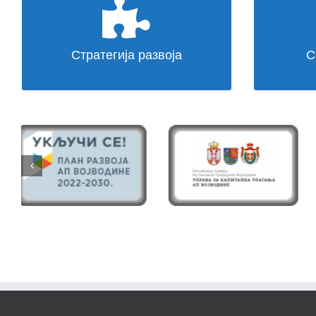
Развој града Панчева
МИСИЈА
Стратегија развоја
С
ЈАВНИ ОГЛАС - Добровољно
служење војног рока са
оружјем и Војно стручно
оспособљавање за резервне
официре
Свечани пријем за Дуњу
Станојевић која је исписала