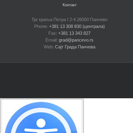
историју српске ритмичке
Контакт
гимнастике
Трг краља Петра I 2-4 26000 Панчево
Phone:
+381 13 308 830 (централа)
Fax:
+381 13 343 827
Email:
grad@pancevo.rs
Web:
Сајт Града Панчева
Наградна екскурзија за
вуковце панчевачких
основних школа