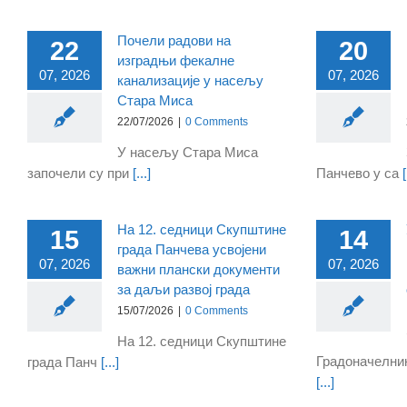
Почели радови на
22
20
изградњи фекалне
07, 2026
07, 2026
канализације у насељу
Стара Миса
Резултати квалитета
површинских вода града
22/07/2026
|
0 Comments
Панчева II кампања 2026.
У насељу Стара Миса
године
започели су при
[...]
Панчево у са
[
На 12. седници Скупштине
15
14
града Панчева усвојени
07, 2026
07, 2026
важни плански документи
за даљи развој града
15/07/2026
|
0 Comments
На 12. седници Скупштине
Градоначелни
града Панч
[...]
Град Панчево наставља да
[...]
улаже у удружења жена -