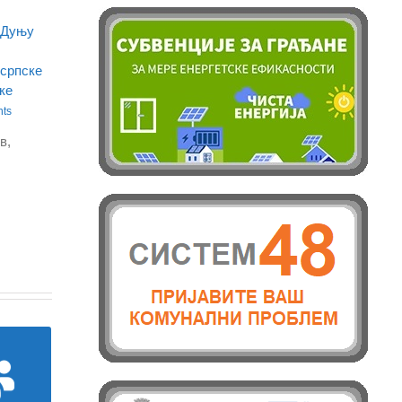
 Дуњу
 српске
ке
ts
в,
је о
ских