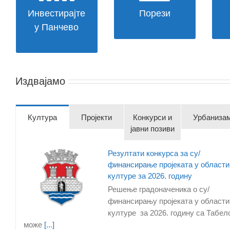
ВИШЕ
Инвестирајте
Порези
О
ПОРЕЗИМА
у Панчево
Унапређењe положаја
најстаријих суграђана –
Издвајамо
подршка пензионерима
остаје заједнички приоритет
Култура
Пројекти
Конкурси и
Урбаниза
јавни позиви
Резултати конкурса за су/
финансирање пројеката у области
културе за 2026. годину
Решење градоначеника о су/
финансирању пројеката у области
културе за 2026. годину са Табел
Панчево полазна тачка
може
јединственог програма
[...]