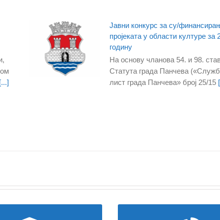
Јавни конкурс за су/финансира
пројеката у области културе за 
годину
и,
На основу чланова 54. и 98. став
дом
Статута града Панчева («Служ
...]
лист града Панчева» број 25/15
[