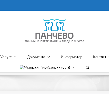
Услуге
Документа
Информатор
Контакт
српски (ћир)
(
српски (cyr)
)