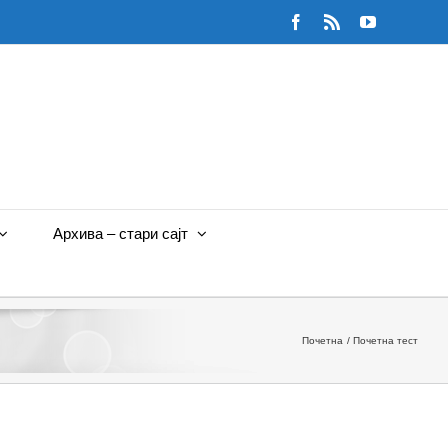
Facebook
Rss
YouTube
Архива – стари сајт
Почетна
Почетна тест