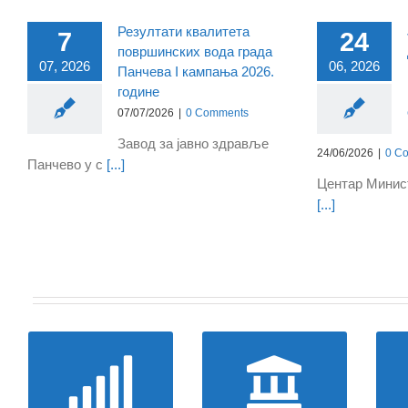
бољи услови за рад „Доловки“
Резултати квалитета
7
24
површинских вода града
07, 2026
06, 2026
Панчева I кампања 2026.
године
07/07/2026
|
0 Comments
Завод за јавно здравље
24/06/2026
|
0 C
Панчево у с
[...]
Центар Минис
[...]
На 12. седници Скупштине
града Панчева усвојени
важни плански документи за
даљи развој града
Град могућности
Пореска
администрација