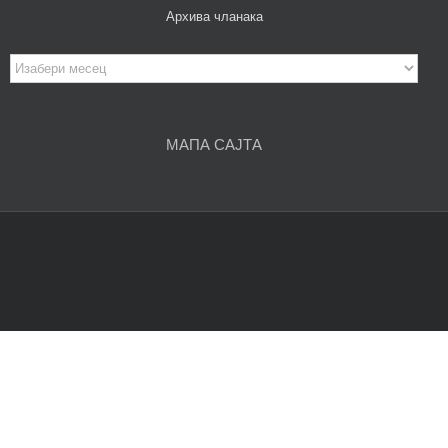
Архива чланака
Архива
чланака
МАПА САЈТА