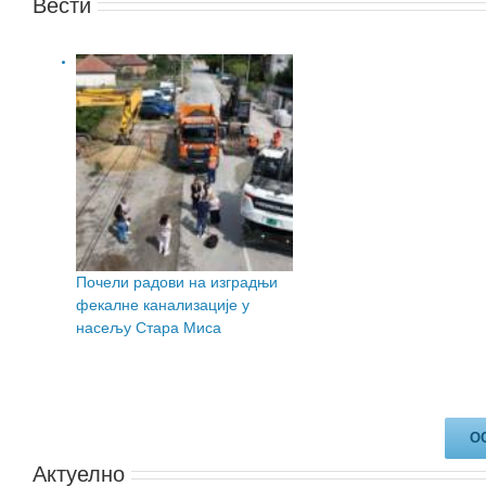
Вести
Почели радови на изградњи
фекалне канализације у
насељу Стара Миса
О
Актуелно