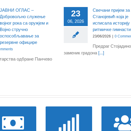
ЈАВНИ ОГЛАС –
Свечани пријем за
23
Добровољно служење
Станојевић која је
06, 2026
војног рока са оружјем и
исписала историју
Војно стручно
ритмичке гимнасти
оспособљавање за
23/06/2026
|
0 Commen
резервне официре
Предраг Стојадино
omments
заменик градона
[...]
тарства одбране Панчево
Одлуке и
Погледајте
Информаци
задужења
актуелне јавне
раду град