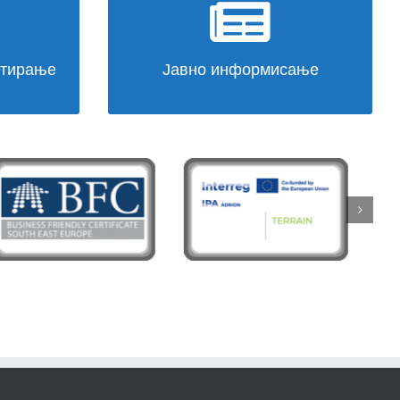
на
Информисање по мери грађана
ВИШЕ
етирање
Јавно информисање