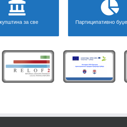
Доступност рада
Буџет по мери грађа
СКУПШТИНА
МОГУЋЕ ЈЕ
купштина за све
Партиципативно буџ