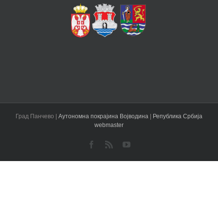
Град Панчево |
Аутономна покрајина Војводина
|
Република Србија
webmaster
Facebook
Rss
YouTube