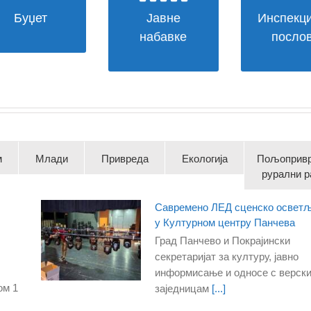
набавке
инспекци
Буџет
Јавне
Инспекци
БУЏЕТ
ЈАВНЕ
ГРАДСКЕ
набавке
посло
НАБАВКЕ
ИНСПЕКЦИ
м
Млади
Привреда
Екологија
Пољопривр
рурални р
Савремено ЛЕД сценско освет
у Културном центру Панчева
Град Панчево и Покрајински
секретаријат за културу, јавно
информисање и односе с верск
ом 1
заједницам
[...]