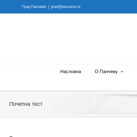
Skip
Град Панчево
|
grad@pancevo.rs
to
content
Насловна
О Панчеву
Почетна тест