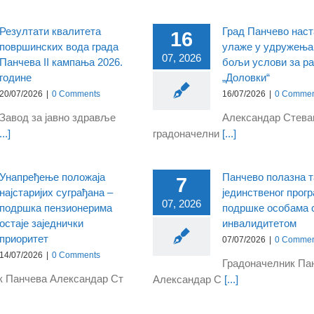
Резултати квалитета
Град Панчево нас
16
површинских вода града
улаже у удружења
07, 2026
Панчева II кампања 2026.
бољи услови за р
године
„Доловки“
20/07/2026
|
0 Comments
16/07/2026
|
0 Commen
Завод за јавно здравље
Александар Стева
...]
градоначелни
[...]
Унапређењe положаја
Панчево полазна т
7
најстаријих суграђана –
јединственог прог
07, 2026
подршка пензионерима
подршке особама 
остаје заједнички
инвалидитетом
приоритет
07/07/2026
|
0 Commen
14/07/2026
|
0 Comments
Градоначелник Па
к Панчева Александар Ст
Александар С
[...]