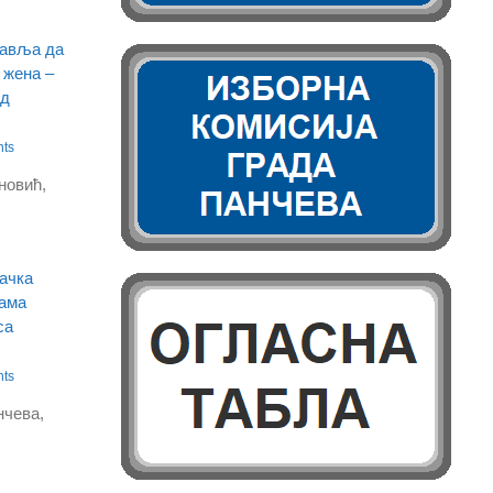
тавља да
 жена –
ад
ts
новић,
ачка
рама
са
ts
нчева,