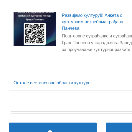
подршке особама са
инвалидитетом
Развијамо културу!!! Анкета о
културним потребама грађана
Панчева
Поштоване суграђанке и суграђан
Град Панчево у сарадњи са Заво
за проучавање културног развитк
[
Резултати квалитета
Остале вести из ове области културе…
површинских вода града
Панчева I кампања 2026.
године