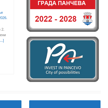
ње
2026.
 2.
бени
...]