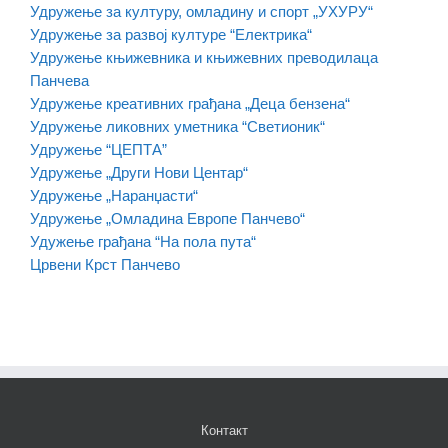
Удружење за културу, омладину и спорт „УХУРУ“
Удружење за развој културе “Електрика“
Удружење књижевника и књижевних преводилаца
Панчева
Удружење креативних грађана „Деца бензена“
Удружење ликовних уметника “Светионик“
Удружење “ЦЕПТА”
Удружење „Други Нови Центар“
Удружење „Наранџасти“
Удружење „Омладина Европе Панчево“
Удужење грађана “На пола пута“
Црвени Крст Панчево
Контакт