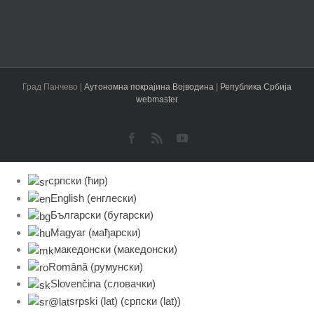
Град Панчево |
Аутономна покрајина Војводина
|
Република Србија
webmaster
Facebook
Rss
YouTube
српски (ћир)
English
(
енглески
)
Български
(
бугарски
)
Magyar
(
мађарски
)
македонски
(
македонски
)
Română
(
румунски
)
Slovenčina
(
словачки
)
srpski (lat)
(
српски (lat)
)