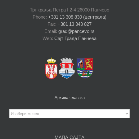
Трг краља Петра I 2-4 26000 Панчево
Phone:
+381 13 308 830 (централа)
Fax:
+381 13 343 827
Email:
grad@pancevo.rs
Web:
Сајт Града Панчева
Архива чланака
Архива
чланака
МАПА САЈТА