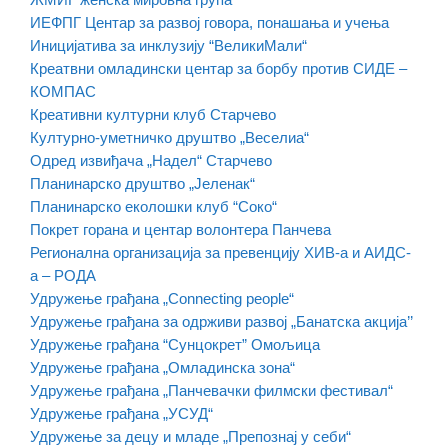
ИЕФПГ Центар за развој говора, понашања и учења
Иницијатива за инклузију “ВеликиМали“
Креатвни омладински центар за борбу против СИДЕ –
КОМПАС
Креативни културни клуб Старчево
Културно-уметничко друштво „Веселиа“
Одред извиђача „Надел“ Старчево
Планинарско друштво „Јеленак“
Планинарско еколошки клуб “Соко“
Покрет горана и центар волонтера Панчева
Регионална организација за превенцију ХИВ-а и АИДС-
а – РОДА
Удружење грађана „Connecting people“
Удружење грађана за одрживи развој „Банатска акција’’
Удружење грађана “Сунцокрет” Омољица
Удружење грађана „Омладинска зона“
Удружење грађана „Панчевачки филмски фестивал“
Удружење грађана „УСУД“
Удружење за децу и младе „Препознај у себи“