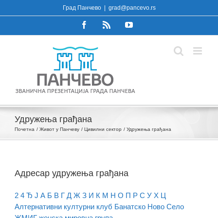
Skip
Град Панчево
|
grad@pancevo.rs
to
Facebook
Rss
YouTube
content
Удружења грађана
Почетна
Живот у Панчеву
Цивилни сектор
Удружења грађана
Адресар удружења грађана
2
4
Ђ
Ј
А
Б
В
Г
Д
Ж
З
И
К
М
Н
О
П
Р
С
У
Х
Ц
Алтернативни културни клуб Банатско Ново Село
ЖМИГ женска мировна група