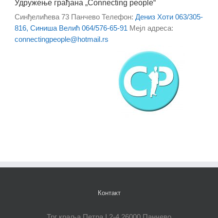
Удружење грађана „Connecting people“
Синђелићева 73
Панчево
Телефон
:
Дениз Хоти 063/305-
816, Синиша Велић 064/576-65-91
Мејл адреса
:
connectingpeople@hotmail.rs
Контакт
Трг краља Петра I 2-4 26000 Панчево