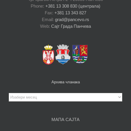
Phone:
+381 13 308 830 (централа)
Fax:
+381 13 343 827
Email:
grad@pancevo.rs
Web:
Сајт Града Панчева
Архива чланака
Архива
чланака
МАПА САЈТА