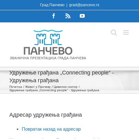
Skip
Град Панчево
|
grad@pancevo.rs
to
Facebook
Rss
YouTube
content
Удружење грађана „Connecting people“ -
Удружења грађана
Почетна
Живот у Панчеву
Цивилни сектор
Удружење грађана „Connecting people“ - Удружења грађана
Адресар удружења грађана
Повратак назад на адресар