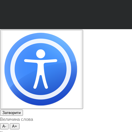
Затворити
Величина слова
A-
A+