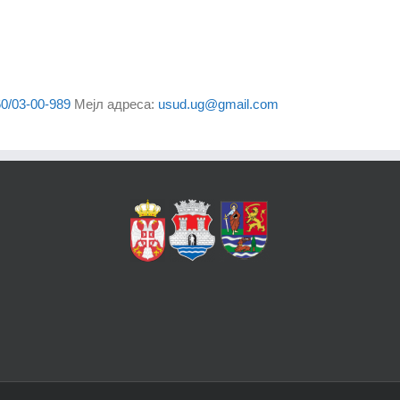
0/03-00-989
Мејл адреса
:
usud.ug@gmail.com