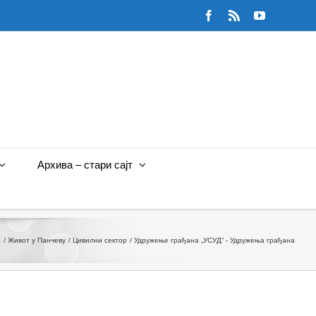
Facebook
Rss
YouTube
Архива – стари сајт
а
Живот у Панчеву
Цивилни сектор
Удружење грађана „УСУД“ - Удружења грађана