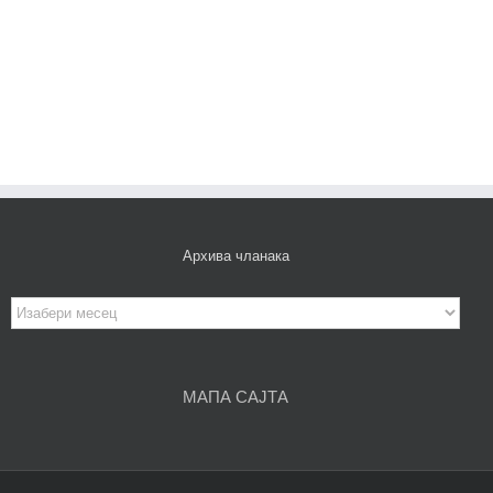
Архива чланака
Архива
чланака
МАПА САЈТА