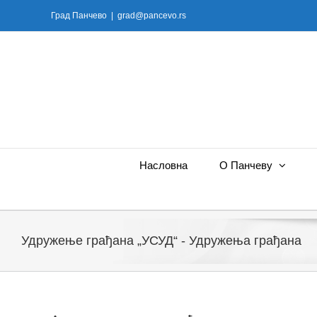
Skip
Град Панчево
|
grad@pancevo.rs
to
content
Насловна
О Панчеву
Удружење грађана „УСУД“ - Удружења грађана