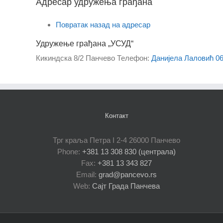
Адресар удружења грађана
Повратак назад на адресар
Удружење грађана „УСУД“
Кикиндска 8/2
Панчево
Телефон
:
Данијела Лаловић 06
Контакт
Трг краља Петра I 2-4 26000 Панчево
Phone:
+381 13 308 830 (централа)
Fax:
+381 13 343 827
Email:
grad@pancevo.rs
Web:
Сајт Града Панчева