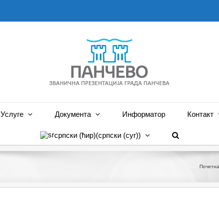
Услуге
Документа
Информатор
Контакт
српски (ћир)
(
српски (cyr)
)
Почетн