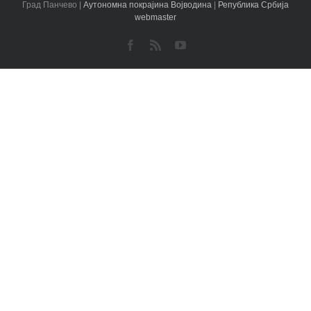
Град Панчево |
Аутономна покрајина Војводина
|
Република Србија
webmaster
Facebook
Rss
YouTube