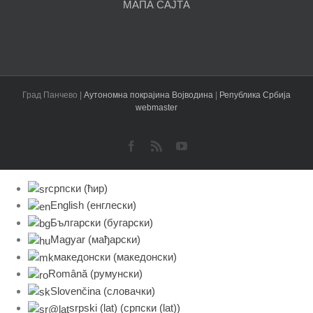
МАПА САЈТА
Град Панчево |
Аутономна покрајина Војводина
|
Република Србија
webmaster
Facebook
Rss
YouTube
српски (ћир)
English
(
енглески
)
Български
(
бугарски
)
Magyar
(
мађарски
)
македонски
(
македонски
)
Română
(
румунски
)
Slovenčina
(
словачки
)
srpski (lat)
(
српски (lat)
)