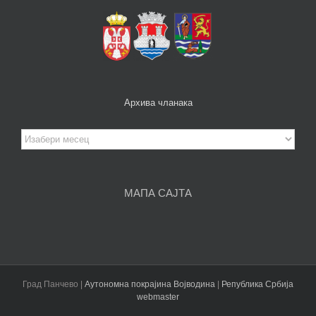
Архива чланака
Архива
чланака
МАПА САЈТА
Град Панчево |
Аутономна покрајина Војводина
|
Република Србија
webmaster