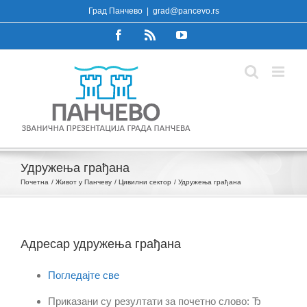
Skip
Град Панчево
|
grad@pancevo.rs
to
Facebook
Rss
YouTube
content
Удружења грађана
Почетна
Живот у Панчеву
Цивилни сектор
Удружења грађана
Адресар удружења грађана
Погледајте све
Приказани су резултати за почетно слово: Ђ