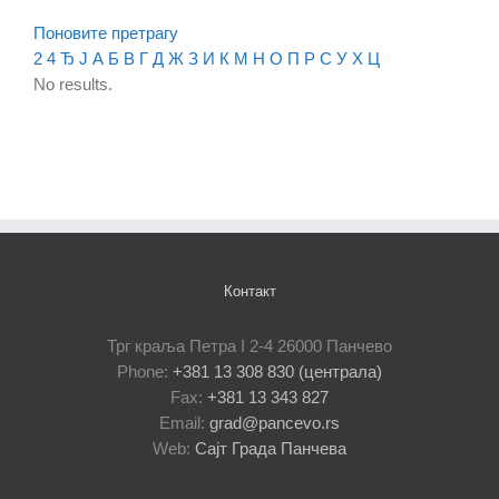
Поновите претрагу
2
4
Ђ
Ј
А
Б
В
Г
Д
Ж
З
И
К
М
Н
О
П
Р
С
У
Х
Ц
No results.
Контакт
Трг краља Петра I 2-4 26000 Панчево
Phone:
+381 13 308 830 (централа)
Fax:
+381 13 343 827
Email:
grad@pancevo.rs
Web:
Сајт Града Панчева