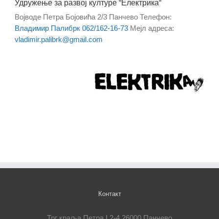
Удружење за развој културе “Електрика“
Војводе Петра Бојовића 2/3
Панчево
Телефон
:
Владимир Палибрк 062/162-16-73
Мејл адреса
:
vladimir.palibrk@gmail.com
Контакт
Трг краља Петра I 2-4 26000 Панчево