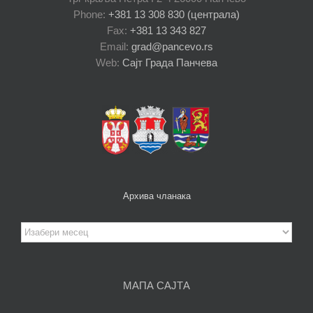
Phone:
+381 13 308 830 (централа)
Fax:
+381 13 343 827
Email:
grad@pancevo.rs
Web:
Сајт Града Панчева
Архива чланака
Архива
чланака
МАПА САЈТА