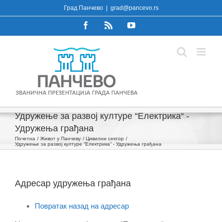
Skip
Град Панчево
|
grad@pancevo.rs
to
Facebook
Rss
YouTube
content
Удружење за развој културе “Електрика“ -
Удружења грађана
Почетна
Живот у Панчеву
Цивилни сектор
Удружење за развој културе “Електрика“ - Удружења грађана
Адресар удружења грађана
Повратак назад на адресар