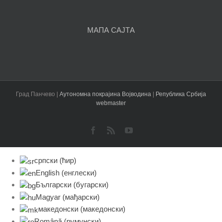
чланака
МАПА САЈТА
Град Панчево |
Аутономна покрајина Војводина
|
Република Србија
webmaster
Facebook
Rss
YouTube
српски (ћир)
English
(
енглески
)
Български
(
бугарски
)
Magyar
(
мађарски
)
македонски
(
македонски
)
Română
(
румунски
)