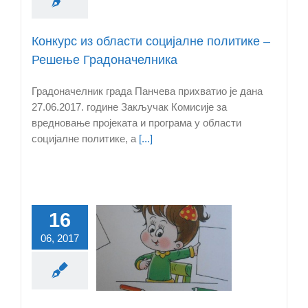
Конкурс из области социјалне политике –
Решење Градоначелника
Градоначелник града Панчева прихватио је дана
27.06.2017. године Закључак Комисије за
вредновање пројеката и програма у области
социјалне политике, а
[...]
16
Први
06, 2017
бвенционисани
 деце у приватну
предшколску
анову у Панчеву