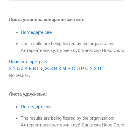
Листа установа социјалне заштите:
Погледајте све
The results are being filtered by the organization:
Алтернативни културни клуб Банатско Ново Село
Поновите претрагу
2
4
Ђ
Ј
А
Б
В
Г
Д
Ж
З
И
К
М
Н
О
П
Р
С
У
Х
Ц
No results.
Листа удружења:
Погледајте све
The results are being filtered by the organization:
Алтернативни културни клуб Банатско Ново Село