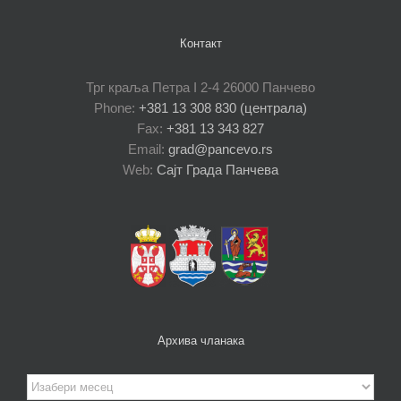
Контакт
Трг краља Петра I 2-4 26000 Панчево
Phone:
+381 13 308 830 (централа)
Fax:
+381 13 343 827
Email:
grad@pancevo.rs
Web:
Сајт Града Панчева
Архива чланака
Архива