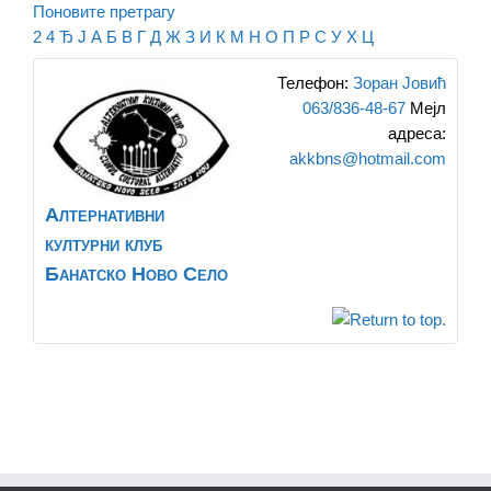
Поновите претрагу
2
4
Ђ
Ј
А
Б
В
Г
Д
Ж
З
И
К
М
Н
О
П
Р
С
У
Х
Ц
Телефон
:
Зоран Јовић
063/836-48-67
Мејл
адреса
:
akkbns@hotmail.com
Алтернативни
културни клуб
Банатско Ново Село