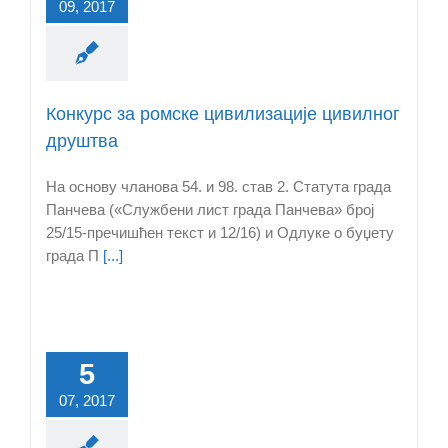
09, 2017
Конкурс за ромске цивилизације цивилног
друштва
На основу чланова 54. и 98. став 2. Статута града
Панчева («Службени лист града Панчева» број
25/15-пречишћен текст и 12/16) и Одлукe о буџету
града П
[...]
5
07, 2017