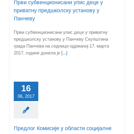
Први субвенционисани упис деце у
приватну предшколску установу у
Панчеву
Први субвенционисани упис деце у приватну
предшколску установу у Панчеву Скупштина
града Панчева на седници одржаној 17. марта
2017. године донела је
[...]
16
06, 2017
Предлог Комисије у области социјалне