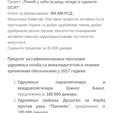
Пројект:
„Помоћ у кући за децу, младе и одрасле
ОСИТ“
,
Износ за финансирање:
364.486 РСД
,
Мишљење Комисије: Наставак пројектих активности из
претходних година са добро одабраном темом, добро
одабраном циљно групом, квалитетно планираним
активностима као надоградња раније постигнутих
резултата
Смањити трошкове за 40.000 динара.
Предлог за суфинансирање програма
удружења особа са инвалидитетом и тешким
хроничним обољењима у 2017.године:
Удружење параплегичара и
квадриплегичара Јужног Банат
,
предложено
је
180.000
динара
,
Удружење грађана Друштво за борбу
против рака “Панчево”
, предложено
је
195.000
динара
,