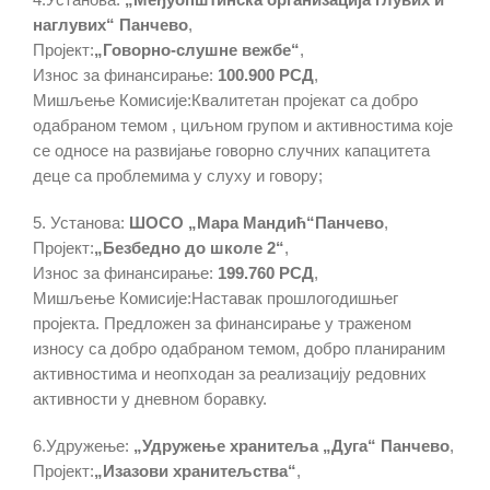
наглувих“ Панчево
,
Пројект:
„Говорно-слушне вежбе“
,
Износ за финансирање:
100.900 РСД
,
Мишљење Комисије:Квалитетан пројекат са добро
одабраном темом , циљном групом и активностима које
се односе на развијање говорно случних капацитета
деце са проблемима у слуху и говору;
5. Установа:
ШОСО „Мара Мандић“Панчево
,
Пројект:
„Безбедно до школе 2“
,
Износ за финансирање:
199.760 РСД
,
Мишљење Комисије:Наставак прошлогодишњег
пројекта. Предложен за финансирање у траженом
износу са добро одабраном темом, добро планираним
активностима и неопходан за реализацију редовних
активности у дневном боравку.
6.Удружење:
„Удружење хранитеља „Дуга“ Панчево
,
Пројект:
„Изазови хранитељства“
,