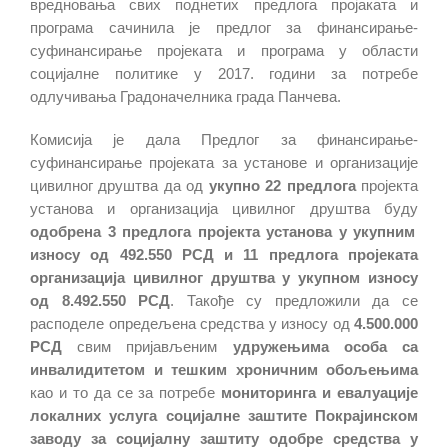
вредновања свих поднетих предлога пројаката и
програма сачинила је предлог за финансирање-
суфинансирање пројеката и програма у области
социјалне политике у 2017. години за потребе
одлучивања Градоначелника града Панчева.
Комисија је дала Предлог за финансирање-
суфинансирање пројеката за установе и организације
цивилног друштва да од
укупно 22 предлога
пројекта
установа и организација цивилног друштва буду
одобрена 3 предлога пројекта установа у укупним
износу од 492.550 РСД и 11 предлога пројеката
организација цивилног друштва у укупном износу
од 8.492.550 РСД
. Такође су предложили да се
расподеле опредељена средства у износу од
4.500.000
РСД
свим пријављеним
удружењима особа са
инвалидитетом и тешким хроничним обољењима
као и то да се за потребе
мониторинга и евалуације
локалних услуга социјалне заштите Покрајинском
заводу за социјалну заштиту одобре средства у