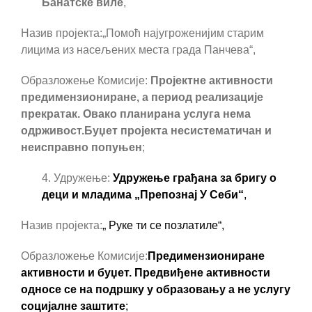
Банатске виле
,
Назив пројекта:
„
Помоћ најугроженијим старим
лицима из насељених места града Панчева“,
Образложење Комисије:
Пројектне активности
предимензиониране, а период реализације
прекратак. Овако планирана услуга нема
одрживост.Буџет пројекта несистематичан и
неисправно попуњен
;
4. Удружење:
Удружење грађана за бригу о
деци и младима „Препознај У Себи“
,
Назив пројекта:
„
Руке ти се позлатиле“,
Образложење Комисије:
Предимензиониране
активности и буџет. Предвиђене активности
односе се на подршку у образовању а не услугу
социјалне заштите
;