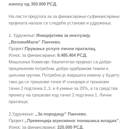
износу од 350.000 РСД.
На листи предлога за за финансирање-суфинансирање
пројеката налазе се следећа установе и удружења:
1. Удружење:
Иницијатива за инклузију
„ВеликиМали“ Панчево
,
Пројект:
Пружање услуге лични пратилац
,
Износ за финансирање:
6.485.404 РСД
,
Мишљење Комисије: Квалитетан пројекат са добро
процењеном потребом, добро одабраном темом и
циљном групом. Потребно је извршити измену у буџету
тако да се трошкови тачке И хонорари и трошкови
тачке 2 подтачка 2.,3. и 4.умање за 20%, а та средства
пренесу на трошкове код тачке 2 подтачка 1. Лични
пратиоци;
2.Удружење:
„За породицу“ Панчево
,
Пројект:
„Превенција агресивног понашања младих“
,
Износ за финансирање:
225.000 РСД
,