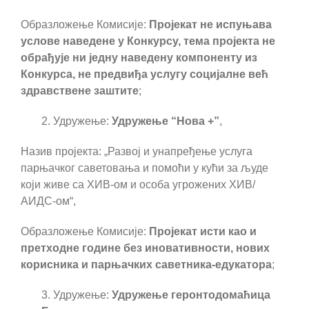
Образложење Комисије:
Пројекат не испуњава
услове наведене у Конкурсу, тема пројекта не
обрађује ни једну наведену компоненту из
Конкурса, не предвиђа услугу социјалне већ
здравствене заштите
;
2. Удружење:
Удружење “Нова +”
,
Назив пројекта: „Развој и унапређење услуга
парњачког саветовања и помоћи у кући за људе
који живе са ХИВ-ом и особа угрожених ХИВ/
АИДС-ом“,
Образложење Комисије:
Пројекат исти као и
претходне године без иновативности, нових
корисника и парњачких саветника-едукатора
;
3. Удружење:
Удружење геронтодомаћица