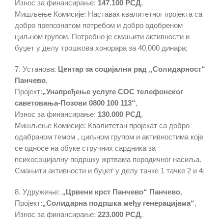
Износ за финансирање:
147.100 РСД
,
Мишљење Комисије: Наставак квалитетног пројекта са
добро препознатом потребом и добро одобреном
циљном групом. Потребно је смањити активности и
буџет у делу трошкова хонорара за 40.000 динара;
7. Установа:
Центар за социјални рад „Солидарност“
Панчево
,
Пројект:
„Унапређење услуге СОС телефонског
саветовања-Позови 0800 100 113“
,
Износ за финансирање:
130.000 РСД
,
Мишљење Комисије: Квалитетан пројекат са добро
одабраном темом , циљном групом и активностима које
се односе на обуке стручних сардника за
психосоцијалну подршку жртвама породичног насиља.
Смањити активности и буџет у делу тачке 1 тачке 2 и 4;
8. Удружење:
„Црвени крст Панчево“ Панчево
,
Пројект:
„Солидарна подршка међу генерацијама“
,
Износ за финансирање:
223.000 РСД
,