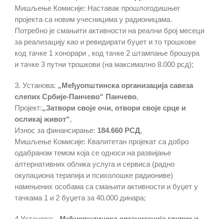
Мишљење Комисије: Наставак прошлогодишњег
пројекта са новим учесницима у радионицама.
Потребно је смањити активности на реални број месеци
за реализацију као и ревидирати буџет и то трошкове
код тачке 1 хонорари , код тачке 2 штампање брошура
и тачке 3 путни трошкови (на максимално 8.000 рсд);
3. Установа:
„Међуопштинска организација савеза
слепих Србије-Панчево“ Панчево
,
Пројект:
„Затвори своје очи, отвори своје срце и
осликај живот“
,
Износ за финансирање:
184.660 РСД
,
Мишљење Комисије: Квалитетан пројекат са добро
одабраном темом која се односи на развијање
алтернативних облика услуга и сервиса (радно
окупациона терапија и психолошке радиониве)
намењених особама са смањити активности и буџет у
тачкама 1 и 2 буџета за 40.000 динара;
4.Установа:
„Међуопштинска организација глувих и