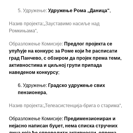
5. Удружење:
Удружење Рома „Даница“
,
Назив пројекта:
„
Зауставимо насиље над
Ромкињама“,
Образложење Комисије:
Предлог пројекта се
упућује на конкурс за Роме који ће расписати
град Панчево, с обзиром да пројек према теми,
активностима и циљној групи припада
наведеном
конкурсу
;
6. Удружење:
Градско удружење свих
пензионера
,
Назив пројекта:
„
Телеасистенција-брига о старима“,
Образложење Комисије:
Предимензиониран и
нејасно написан буџет, нема списка стручних
лица која ће спроводити активности, опрема