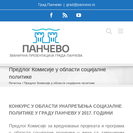
Skip
Град Панчево
|
grad@pancevo.rs
to
Facebook
Rss
YouTube
content
Предлог Комисије у области социјалне
политике
Почетна
Предлог Комисије у области социјалне политике
КОНКУРС У ОБЛАСТИ УНАПРЕЂЕЊА СОЦИЈАЛНЕ
ПОЛИТИКЕ У ГРАДУ ПАНЧЕВУ У 2017. ГОДИНИ
Предлог Комисије за вредновање пројеката и програма
у области социјалне политике у вези са завршеним