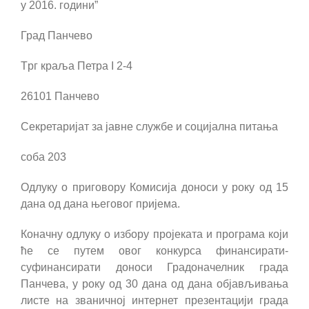
у 2016. години”
Град Панчево
T
рг краља Петра
I 2-4
26101
Панчево
Секретаријат за јавне службе и социјална питања
соба 203
Одлуку о приговору Комисија доноси у року од 15
дана од дана његовог пријема.
Коначну одлуку о избору пројеката и програма који
ће се путем овог конкурса финансирати-
суфинансирати доноси Градоначелник града
Панчева, у року од 30 дана од дана објављивања
листе на званичној интернет презентацији града