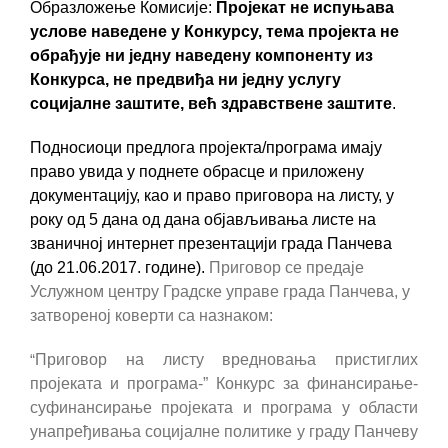
Образложење Комисије:
Пројекат не испуњава
услове наведене у Конкурсу, тема пројекта не
обрађује ни једну наведену компоненту из
Конкурса, не предвиђа ни једну услугу
социјалне заштите, већ здравствене заштите
.
Подносиоци предлога пројекта/програма имају
право увида у поднете обрасце и приложену
документацију, као и право приговора на листу, у
року од 5 дана од дана објављивања листе на
званичној интернет презентацији града Панчева
(до 21.06.2017. године).
Приговор се предаје
Услужном центру Градске управе града Панчева, у
затвореној коверти са назнаком:
“
Приговор на листу вредновања пристиглих
пројеката и програма-” Конкурс за финансирање-
суфинансирање пројеката и програма у области
унапређивања социјалне политике у граду Панчеву