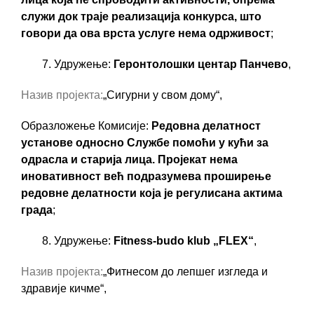
служи док траје реализација конкурса, што
говори да ова врста услуге нема одрживост
;
7. Удружење:
Геронтолошки центар Панчево
,
Назив пројекта:
„
Сигурни у свом дому“,
Образложење Комисије:
Редовна делатност
установе односно Службе помоћи у кући за
одрасла и старија лица. Пројекат нема
иновативност већ подразумева проширење
редовне делатности која је регулисана актима
града
;
8. Удружење:
Fitness-budo klub „FLEX“
,
Назив пројекта:
„
Фитнесом до лепшег изгледа и
здравије кичме“,