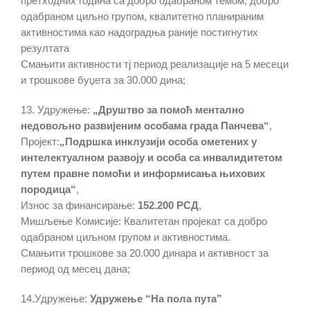
претходних година са добро одабраном темом, добро
одабраном циљно групом, квалитетно планираним
активностима као надоградња раније постигнутих
резултата
Смањити активности тј период реализације на 5 месеци
и трошкове буџета за 30.000 дина;
13. Удружење:
„Друштво за помоћ ментално
недовољно развијеним особама града Панчева“
,
Пројект:
„Подршка инклузији особа ометених у
интелектуалном развоју и особа са инвалидитетом
путем правне помоћи и информисања њихових
породица“
,
Износ за финансирање:
152.200 РСД
,
Мишљење Комисије: Квалитетан пројекат са добро
одабраном циљном групом и активностима.
Смањити трошкове за 20.000 динара и активност за
период од месец дана;
14.Удружење:
Удружење “На пола пута”