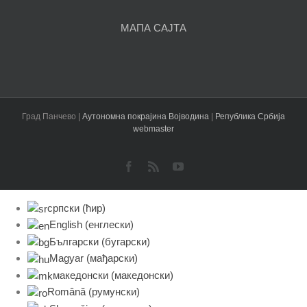
МАПА САЈТА
Град Панчево |
Аутономна покрајина Војводина
|
Република Србија
webmaster
Facebook
Rss
YouTube
српски (ћир)
English
(
енглески
)
Български
(
бугарски
)
Magyar
(
мађарски
)
македонски
(
македонски
)
Română
(
румунски
)