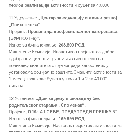
период реализације активности и буџет за 40.000;
11.Удружење:
„Центар за едукацију и лични развој
„Психогенеза“
,
Пројект:
„Превенција професионалног сагоревања
(БУРНОУТ-а)“
,
Износ за финансирање:
208.800 РСД
,
Мишљење Комисије: Иновативан пројекат са добро
одабраном циљном групом и активностима на
подизању квалитета стручног рада запослених у
установама социјалне заштите.Смањити активности за
1 месец трошкове буџета у тачки 1 и 2 за 40.000
динара;
12.Установа:
„Дом за децу и омладину без
родитељског старања „Споменак“,
Пројект:
„ОЈАЧАЈ СЕБЕ, ПРЕДУПРЕДИ ГРЕШКУ 5“
,
Износ за финансирање:
169.995 РСД
,
Мишљење Комисије: Наставак пројектих активности из