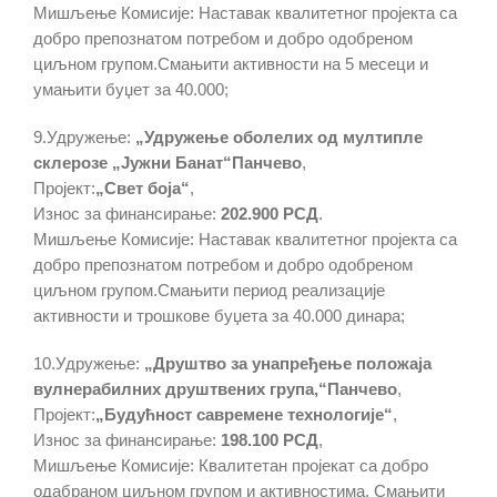
Мишљење Комисије: Наставак квалитетног пројекта са
добро препознатом потребом и добро одобреном
циљном групом.Смањити активности на 5 месеци и
умањити буџет за 40.000;
9.Удружење:
„Удружење оболелих од мултипле
склерозе „Јужни Банат“Панчево
,
Пројект:
„Свет боја“
,
Износ за финансирање:
202.900 РСД
.
Мишљење Комисије: Наставак квалитетног пројекта са
добро препознатом потребом и добро одобреном
циљном групом.Смањити период реализације
активности и трошкове буџета за 40.000 динара;
10.Удружење:
„Друштво за унапређење положаја
вулнерабилних друштвених група,“Панчево
,
Пројект:
„Будућност савремене технологије“
,
Износ за финансирање:
198.100 РСД
,
Мишљење Комисије: Квалитетан пројекат са добро
одабраном циљном групом и активностима. Смањити