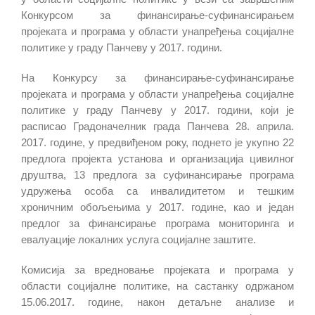
Конкурсом за финансирање-суфинансирањем
пројеката и програма у области унапређења социјалне
политике у граду Панчеву у 2017. години.
На Конкурсу за финансирање-суфинансирање
пројеката и програма у области унапређења социјалне
политике у граду Панчеву у 2017. години, који је
расписао Градоначелник града Панчева 28. априла.
2017. године, у предвиђеном року, поднето је укупно 22
предлога пројекта установа и организација цивилног
друштва, 13 предлога за суфинансирање програма
удружења особа са инвалидитетом и тешким
хроничним обољењима у 2017. године, као и један
предлог за финансирање програма мониторинга и
евалуације локалних услуга социјалне заштите.
Комисија за вредновање пројеката и програма у
области социјалне политике, на састанку одржаном
15.06.2017. године, након детаљне анализе и