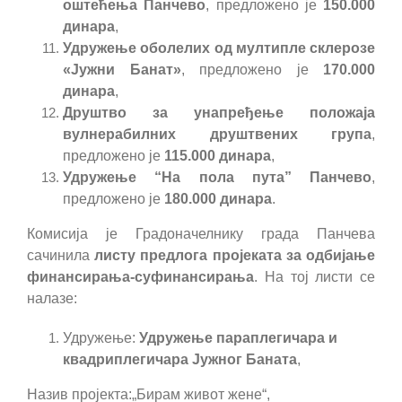
оштећења Панчево
, предложено је
150.000
динара
,
Удружење оболелих од мултипле склерозе
«Јужни Банат»
,
предложено
је
170.000
динара
,
Друштво за унапређење положаја
вулнерабилних друштвених група
,
предложено је
115.000 динара
,
Удружење “На пола пута” Панчево
,
предложено је
180.000 динара
.
Комисија је Градоначелнику града Панчева
сачинила
листу предлога пројеката за одбијање
финансирања-суфинансирања
. На тој листи се
налазе:
Удружење:
Удружење параплегичара и
квадриплегичара Јужног Баната
,
Назив пројекта:
„Бирам живот жене“,