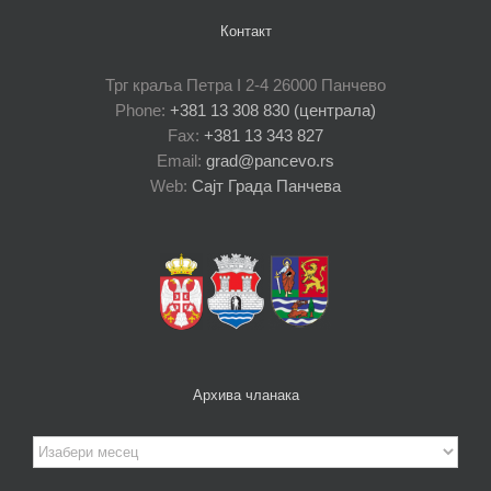
Контакт
Трг краља Петра I 2-4 26000 Панчево
Phone:
+381 13 308 830 (централа)
Fax:
+381 13 343 827
Email:
grad@pancevo.rs
Web:
Сајт Града Панчева
Архива чланака
Архива
чланака