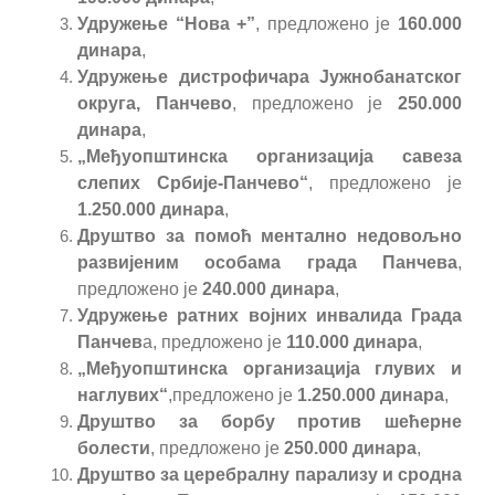
Удружење “Нова +”
,
предложено
је
160.000
динара
,
Удружење дистрофичара Јужнобанатског
округа, Панчево
,
предложено
је
250.000
динара
,
„
Међуопштинска организација савеза
слепих Србије-Панчево“
, предложено
је
1.250.000
динара
,
Друштво за помоћ
ментално недовољно
развијеним особама града Панчева
,
предложено
је
240.000
динара
,
Удружење ратних војних инвалида Града
Панчев
а, предложено је
110.000 динара
,
„
Међуопштинска организација глувих и
наглувих“
,предложено
је
1.250.000
динара
,
Друштво за борбу против шећерне
болести
, предложено
је
250.000
динара
,
Друштво за церебралну парализу и сродна