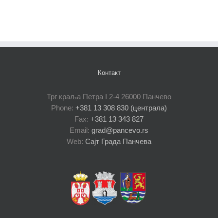
Контакт
Трг краља Петра I 2-4 26000 Панчево
Phone:
+381 13 308 830 (централа)
Fax:
+381 13 343 827
Email:
grad@pancevo.rs
Web:
Сајт Града Панчева