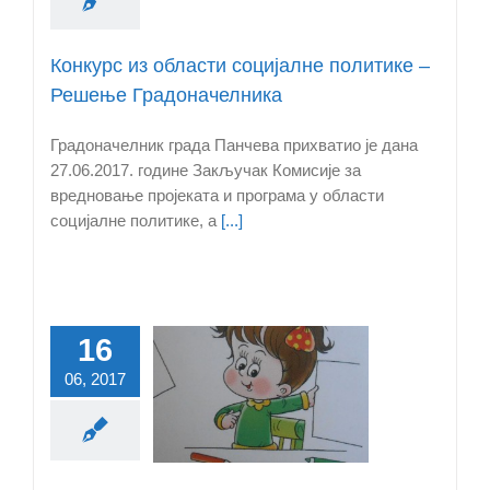
Конкурс из области социјалне политике –
Решење Градоначелника
Градоначелник града Панчева прихватио је дана
27.06.2017. године Закључак Комисије за
вредновање пројеката и програма у области
социјалне политике, а
[...]
16
Први
06, 2017
бвенционисани
 деце у приватну
предшколску
анову у Панчеву