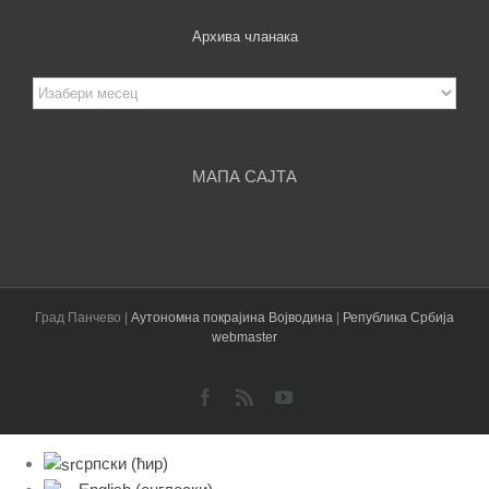
Архива чланака
Архива
чланака
МАПА САЈТА
Град Панчево |
Аутономна покрајина Војводина
|
Република Србија
webmaster
Facebook
Rss
YouTube
српски (ћир)