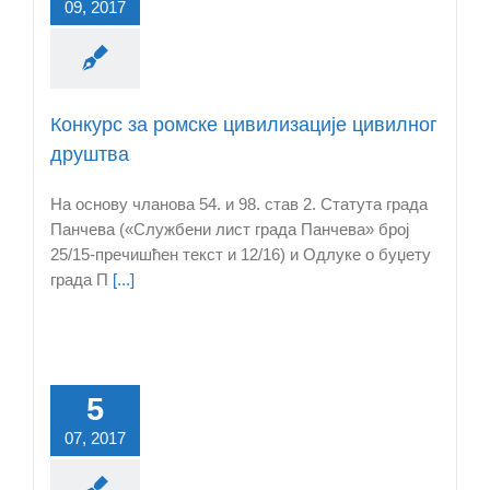
09, 2017
Конкурс за ромске цивилизације цивилног
друштва
На основу чланова 54. и 98. став 2. Статута града
Панчева («Службени лист града Панчева» број
25/15-пречишћен текст и 12/16) и Одлукe о буџету
града П
[...]
5
07, 2017