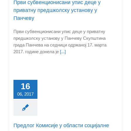
Први субвенционисани упис деце у
приватну предшколску установу у
Панчеву
Први субвенционисани упис деце у приватну
предшколску установу у Панчеву Скупштина
града Панчева на седници одржаној 17. марта
2017. године донела је
[...]
16
06, 2017
Предлог Комисије у области социјалне