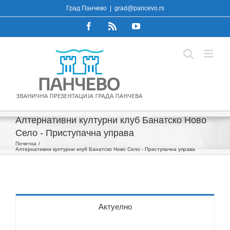
Skip
Град Панчево
|
grad@pancevo.rs
to
Facebook
Rss
YouTube
content
Алтернативни културни клуб Банатско Ново
Село - Приступачна управа
Почетна
Алтернативни културни клуб Банатско Ново Село - Приступачна управа
Актуелно