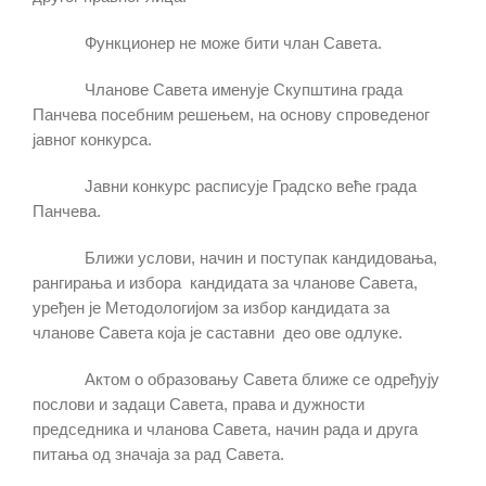
Функционер не може бити члан Савета.
Чланове Савета именује Скупштина града
Панчева посебним решењем, на основу спроведеног
јавног конкурса.
Јавни конкурс расписује Градско веће града
Панчева.
Ближи услови, начин и поступак кандидовања,
рангирања и избора кандидата за чланове Савета,
уређен је Методологијом за избор кандидата за
чланове Савета која је саставни део ове одлуке.
Актом о образовању Савета ближе се одређују
послови и задаци Савета, права и дужности
председника и чланова Савета, начин рада и друга
питања од значаја за рад Савета.