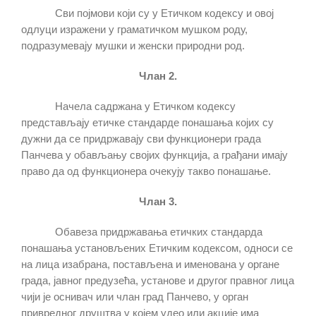
Сви појмови који су у Етичком кодексу и овој
одлуци изражени у граматичком мушком роду,
подразумевају мушки и женски природни род.
Члан 2.
Начела садржана у Етичком кодексу
представљају етичке стандарде понашања којих су
дужни да се придржавају сви функционери града
Панчева у обављању својих функција, а грађани имају
право да од функционера очекују такво понашање.
Члан 3.
Обавеза придржавања етичких стандарда
понашања установљених Етичким кодексом, односи се
на лица изабрана, постављена и именована у органе
града, јавног предузећа, установе и другог правног лица
чији је оснивач или члан град Панчево, у орган
привредног друштва у којем удео или акције има