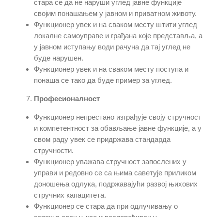
стара се да не наруши углед јавне функције
својим понашањем у јавном и приватном животу.
Функционер увек и на сваком месту штити углед
локалне самоуправе и грађана које представља, а
у јавном иступању води рачуна да тај углед не
буде нарушен.
Функционер увек и на сваком месту поступа и
понаша се тако да буде пример за углед.
Професионалност
Функционер непрестано изграђује своју стручност
и компетентност за обављање јавне функције, а у
свом раду увек се придржава стандарда
стручности.
Функционер уважава стручност запослених у
управи и редовно се са њима саветује приликом
доношења одлука, подржавајући развој њихових
стручних капацитета.
Функционер се стара да при одлучивању о