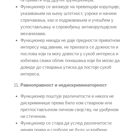
Функционер се ангажује на превенцији корупције,
указивањем на њену штетност, узроке и начине
спречавања, као и подржавањем и учешћем у
успостављању и спровођењу антикорупцијских
механизама.
Функционер никада не даје предности приватном
интересу над јавним, не прихвата се дужности и
послова који га могу довести у сукоб интереса и
избегава сваки облик понашања који би могао да
доведе до стварања утиска да постоји сукоб
интереса.
Равноправност и недискриминаторност
Функционер поштује различитости и никога не
дискриминише према било ком стварном или
претпостављеном личном својству, ни урођеном
ни стеченом.
Функционер се стара да услед различитости
ничија права и слободе не буду ускраћена,