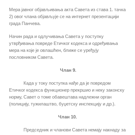
Мера јавног објављивања акта Савета из става 1. тачка
2) овог члана објављује се на интернет презентацији
града Панчева.
Начин рада и одлучивања Савета у поступку
утврђивања повреде Етичког кодекса и одређивања
мера на које је овлашћен, ближе се уређују
пословником Савета.
Члан 9.
Када у току поступка нађе да је повредом
Етичког кодекса функционер прекршио и неку законску
норму, Савет о томе обавештава надлежни орган
(полицију, тужилаштво, буџетску инспекцију и др.).
Члан 10.
Председник и чланови Савета немају накнаду за