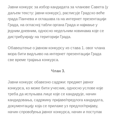
Јавни конкурс за избор кандидата за чланове Савета (у
даљем тексту: јавни конкурс), расписује Градско веће
града Панчева и оглашава га на интернет презентацији
Града, на огласној табли органа Града и најмање у
једним дневним, односно недељним новинама које се
дистрибуирају на територији Града.
Oбавештење о јавном конкурсу из става 1. овог члана
мора бити видљиво на интернет презентацији Града
све време трајања конкурса.
Члан 3.
Јавни конкурс обавезно садржи: предмет јавног
конкурса, ко може бити учесник, односно услове које
треба да испуњава лице које се кандидује, начин
кандидовања, садржину пријаве/предлога кандидата,
документацију која се прилаже уз предлог/пријаву,
начин спровођења јавног конкурса, начин и поступак