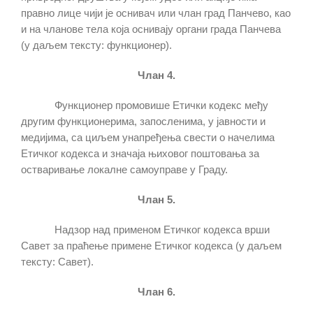
правно лице чији је оснивач или члан град Панчево, као
и на чланове тела која оснивају органи града Панчева
(у даљем тексту: функционер).
Члан 4.
Функционер промовише Етички кодекс међу
другим функционерима, запосленима, у јавности и
медијима, са циљем унапређења свести о начелима
Етичког кодекса и значаја њиховог поштовања за
остваривање локалне самоуправе у Граду.
Члан 5.
Надзор над применом Етичког кодекса врши
Савет за праћење примене Етичког кодекса (у даљем
тексту: Савет).
Члан 6.