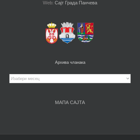
Web:
Сајт Града Панчева
Архива чланака
Архива
чланака
МАПА САЈТА