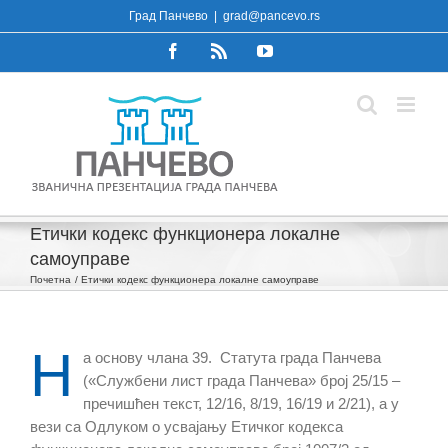
Skip
Град Панчево
|
grad@pancevo.rs
to
Facebook
Rss
YouTube
content
Етички кодекс функционера локалне
самоуправе
Почетна
Етички кодекс функционера локалне самоуправе
Н
а основу члана 39. Статута града Панчева
(«Службени лист града Панчева» број 25/15 –
пречишћен текст, 12/16, 8/19, 16/19 и 2/21), а у
вези са Одлуком о усвајању Етичког кодекса