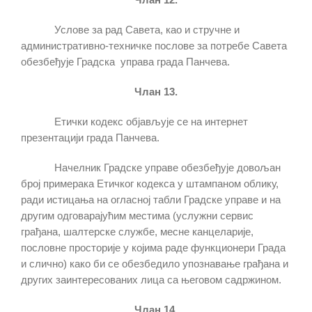
Услове за рад Савета, као и стручне и
административно-техничке послове за потребе Савета
обезбеђује Градска управа града Панчева.
Члан 13.
Етички кодекс објављује се на интернет
презентацији града Панчева.
Начелник Градске управе обезбеђује довољан
број примерака Етичког кодекса у штампаном облику,
ради истицања на огласној табли Градске управе и на
другим одговарајућим местима (услужни сервис
грађана, шалтерске службе, месне канцеларије,
пословне просторије у којима раде функционери Града
и слично) како би се обезбедило упознавање грађана и
других заинтересованих лица са његовом садржином.
Члан 14.