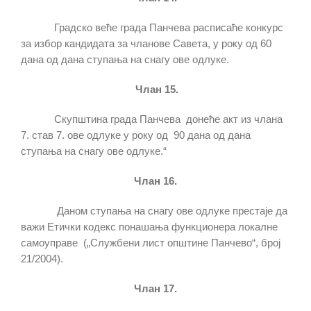
Градско веће града Панчева расписаће конкурс
за избор кандидата за чланове Савета, у року од 60
дана од дана ступања на снагу ове одлуке.
Члан 15.
Скупштина града Панчева донеће акт из члана
7. став 7. ове одлуке у року од 90 дана од дана
ступања на снагу ове одлуке.“
Члан 16.
Даном ступања на снагу ове одлуке престаје да
важи Етички кодекс понашања функционера локалне
самоуправе („Службени лист општине Панчево“, број
21/2004).
Члан 17.