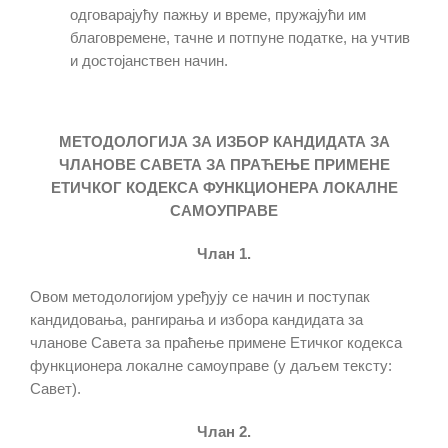
одговарајућу пажњу и време, пружајући им
благовремене, тачне и потпуне податке, на учтив
и достојанствен начин.
МЕТОДОЛОГИЈА ЗА ИЗБОР КАНДИДАТА ЗА
ЧЛАНОВЕ САВЕТА
ЗА ПРАЋЕЊЕ ПРИМЕНЕ
ЕТИЧКОГ КОДЕКСА ФУНКЦИОНЕРА ЛОКАЛНЕ
САМОУПРАВЕ
Члан 1.
Овом методологијом уређују се начин и поступак
кандидовања, рангирања и избора кандидата за
чланове Савета за праћење примене Етичког кодекса
функционера локалне самоуправе (у даљем тексту:
Савет).
Члан 2.