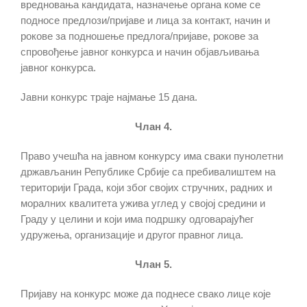
вредновања кандидата, назначење органа коме се
подносе предлози/пријаве и лица за контакт, начин и
рокове за подношење предлога/пријаве, рокове за
спровођење јавног конкурса и начин објављивања
јавног конкурса.
Јавни конкурс траје најмање 15 дана.
Члан 4.
Право учешћа на јавном конкурсу има сваки пунолетни
држављанин Републике Србије са пребивалиштем на
територији Града, који због својих стручних, радних и
моралних квалитета ужива углед у својој средини и
Граду у целини и који има подршку одговарајућег
удружења, организације и другог правног лица.
Члан 5.
Пријаву на конкурс може да поднесе свако лице које