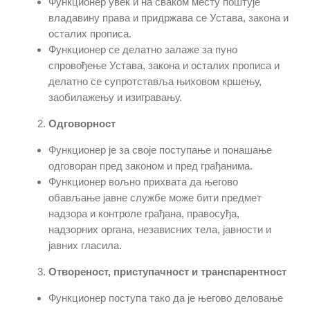
Функционер увек и на сваком месту поштује
владавину права и придржава се Устава, закона и
осталих прописа.
Функционер се делатно залаже за пуно
спровођење Устава, закона и осталих прописа и
делатно се супротставља њиховом кршењу,
заобилажењу и изигравању.
Одговорност
Функционер је за своје поступање и понашање
одговоран пред законом и пред грађанима.
Функционер вољно прихвата да његово
обављање јавне службе може бити предмет
надзора и контроле грађана, правосуђа,
надзорних органа, независних тела, јавности и
јавних гласила.
Отвореност, приступачност и транспарентност
Функционер поступа тако да је његово деловање