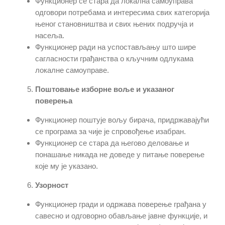
Функционер се стара да локална самоуправа
одговори потребама и интересима свих категорија
њеног становништва и свих њених подручја и
насеља.
Функционер ради на успостављању што шире
сагласности грађанства о кључним одлукама
локалне самоуправе.
Поштовање изборне воље и указаног
поверења
Функционер поштује вољу бирача, придржавајући
се програма за чије је спровођење изабран.
Функционер се стара да његово деловање и
понашање никада не доведе у питање поверење
које му је указано.
Узорност
Функционер гради и одржава поверење грађана у
савесно и одговорно обављање јавне функције, и