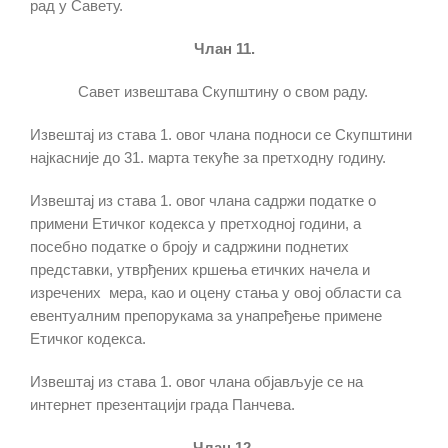
рад у Савету.
Члан 11.
Савет извештава Скупштину о свом раду.
Извештај из става 1. овог члана подноси се Скупштини
најкасније до 31. марта текуће за претходну годину.
Извештај из става 1. овог члана садржи податке о
примени Етичког кодекса у претходној години, а
посебно податке о броју и садржини поднетих
представки, утврђених кршења етичких начела и
изречених мера, као и оцену стања у овој области са
евентуалним препорукама за унапређење примене
Етичког кодекса.
Извештај из става 1. овог члана објављује се на
интернет презентацији града Панчева.
Члан 12.