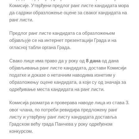
Комисије. Утврђени предлог ранг листе кандидата мора
да садржи образложење оцене за сваког кандидата на
ранг листи.
Предлог ранг листе кандидата са образложењем
објављује се на интернет презентацији Града и на
огласној табли органа Града.
Свако лице има право да у року од
8 дана
од дана
објављивања ранг листе кандидата, достави Комисији
податке и доказе о нетачним наводима изнетим у
образложењу оцене кандидата, а који су од значаја за
одређивање места кандидата на ранг листи.
Комисија разматра и проверава наводе лица из става 3.
овог члана, по потреби ревидира предложену ранг
листу и утврђену ранг листу кандидата доставља
Градском већу града Панчева у року одређеном
конкурсом.