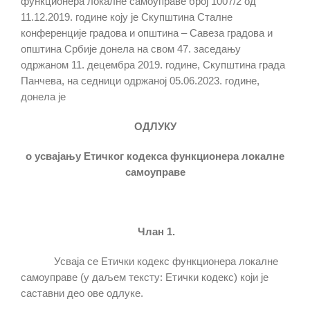
функционера локалне самоуправе број 1007/2 од
11.12.2019. године коју је Скупштина Сталне
конференције градова и општина – Савеза градова и
општина Србије донела на свом 47. заседању
одржаном 11. децембра 2019. године, Скупштина града
Панчева, на седници одржаној 05.06.2023. године,
донела је
ОДЛУКУ
о усвајању Етичког кодекса функционера локалне
самоуправе
Члан 1.
Усваја се Етички кодекс функционера локалне
самоуправе (у даљем тексту: Етички кодекс) који је
саставни део ове одлуке.