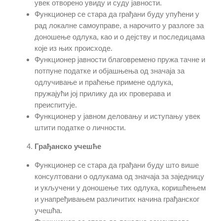
увек отворено увиду и суду јавности.
Функционер се стара да грађани буду упућени у
рад локалне самоуправе, а нарочито у разлоге за
доношење одлука, као и о дејству и последицама
које из њих происходе.
Функционер јавности благовремено пружа тачне и
потпуне податке и објашњења од значаја за
одлучивање и праћење примене одлука,
пружајући јој прилику да их проверава и
преиспитује.
Функционер у јавном деловању и иступању увек
штити податке о личности.
Грађанско учешће
Функционер се стара да грађани буду што више
консултовани о одлукама од значаја за заједницу
и укључени у доношење тих одлука, коришћењем
и унапређивањем различитих начина грађанског
учешћа.