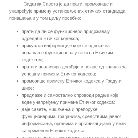
Задатак Савета је да прати, промовише и
унапређује примену установљених етичких стандарда
понашања и у том циљу посебно:
прати да ли се функционери придржавају
одредаба Етичког кодекса;
прикупља информације које се односе на
понашање функционера у вези са Етичким
кодексом;
прати и анализира догађаје и појаве од значаја за
успешну примену Етичког кодекса;
промовише примену Етичког кодекса у Граду и
шире;
предлаже и самостално спроводи радње које
воде унапређењу примене Етичког кодекса;
даје савете, мишљења и препоруке
функционерима, грађанима, средствима јавног
информисања, органима и организацијама у вези
са применом Етичког кодекса;
разматра представке којима се указује на кршење