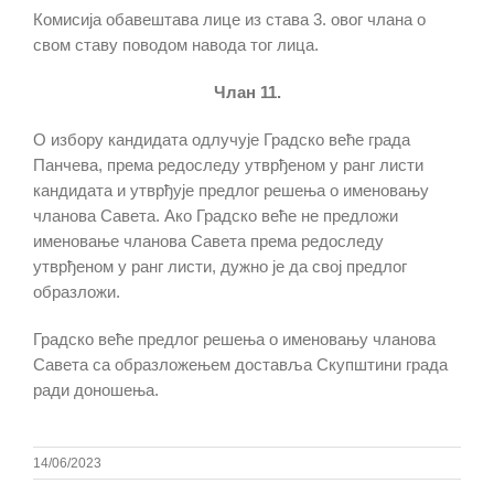
Комисија обавештава лице из става 3. овог члана о
свом ставу поводом навода тог лица.
Члан 11.
О избору кандидата одлучује Градско веће града
Панчева, према редоследу утврђеном у ранг листи
кандидата и утврђује предлог решења о именовању
чланова Савета. Ако Градско веће не предложи
именовање чланова Савета према редоследу
утврђеном у ранг листи, дужно је да свој предлог
образложи.
Градско веће предлог решења о именовању чланова
Савета са образложењем доставља Скупштини града
ради доношења.
14/06/2023