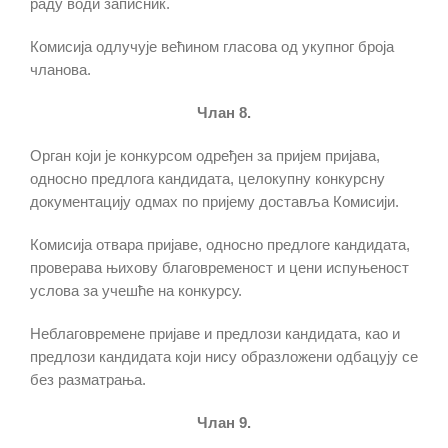
раду води записник.
Комисија одлучује већином гласова од укупног броја
чланова.
Члан 8.
Орган који је конкурсом одређен за пријем пријава,
односно предлога кандидата, целокупну конкурсну
документацију одмах по пријему доставља Комисији.
Комисија отвара пријаве, односно предлоге кандидата,
проверава њихову благовременост и цени испуњеност
услова за учешће на конкурсу.
Неблаговремене пријаве и предлози кандидата, као и
предлози кандидата који нису образложени одбацују се
без разматрања.
Члан 9.