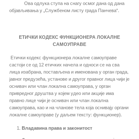
Ова одлука ступа на снагу осмог дана од дана
објављивања у „Службеном листу града Панчева“.
ЕТИЧКИ КОДЕКС ФУНКЦИОНЕРА ЛОКАЛНЕ
САМОУПРАВЕ
Етички кодекс функционера локалне самоуправе
састоји се од 12 етичких начела и односи се на сва
лица изабрана, постављена и именована у орган града,
јавног предузећа, установе и другог правног лица чији је
оснивач или члан локална самоуправа, у орган
привредног друштва у којем удео или акције има
правно лице чији је оснивач или члан локална
самоуправа, као и на чланове тела која оснивају органи
локалне самоуправе (у даљем тексту: функционер).
Владавина права и законитост