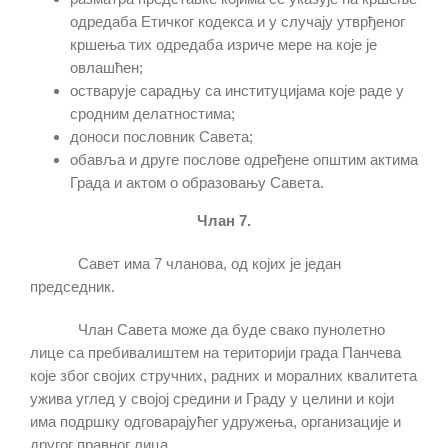
одредаба Етичког кодекса и у случају утврђеног
кршења тих одредаба изриче мере на које је
овлашћен;
остварује сарадњу са институцијама које раде у
сродним делатностима;
доноси пословник Савета;
обавља и друге послове одређене општим актима
Града и актом о образовању Савета.
Члан 7.
Савет има 7 чланова, од којих је један
председник.
Члан Савета може да буде свако пунолетно
лице са пребивалиштем на територији града Панчева
које због својих стручних, радних и моралних квалитета
ужива углед у својој средини и Граду у целини и који
има подршку одговарајућег удружења, организације и
другог правног лица.