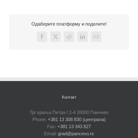
Одаберите платформу и поделите!
Facebook
X
Reddit
LinkedIn
Email
Контакт
Трг краља Петра I 2-4 26000 Панчево
Phone:
+381 13 308 830 (централа)
Fax:
+381 13 343 827
Email:
grad@pancevo.rs