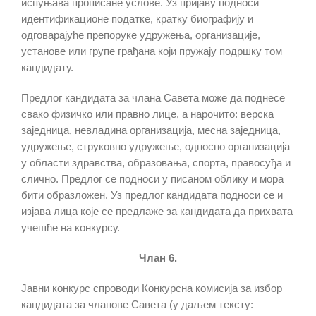
испуњава прописане услове. Уз пријаву подноси
идентификационе податке, кратку биографију и
одговарајуће препоруке удружења, организације,
установе или групе грађана који пружају подршку том
кандидату.
Предлог кандидата за члана Савета може да поднесе
свако физичко или правно лице, а нарочито: верска
заједница, невладина организација, месна заједница,
удружење, струковно удружење, односно организација
у области здравства, образовања, спорта, правосуђа и
слично. Предлог се подноси у писаном облику и мора
бити образложен. Уз предлог кандидата подноси се и
изјава лица које се предлаже за кандидата да прихвата
учешће на конкурсу.
Члан 6.
Јавни конкурс спроводи Конкурсна комисија за избор
кандидата за чланове Савета (у даљем тексту: