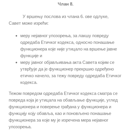
Члан 8.
У вршењу послова из члана 6. ове одлуке,
Савет може изрећи:
меру нејавног упозорења, за лакшу повреду
одредаба Етичког кодекса, односно понашање
функционера које није утицало на вршење јавне
функције и
меру јавног објављивања акта Савета којим се
утврђује да је функционер прекршио одређено
етичко начело, за тежу повреду одредаба Етичког
кодекса.
Тежом повредом одредаба Етичког кодекса сматра се
повреда која је утицала на обављање функције, углед
функционера и поверење грађана у функционера и
функцију коју обавља, као и поновљено понашање
функционера за које му је изречена мера нејавног
упозорења.