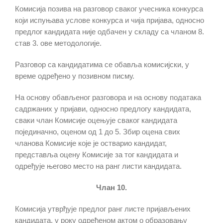
Комисија позива на разговор сваког учесника конкурса
који испуњава услове конкурса и чија пријава, односно
предлог кандидата није одбачен у складу са чланом 8.
став 3. ове методологије.
Разговор са кандидатима се обавља комисијски, у
време одређено у позивном писму.
На основу обављеног разговора и на основу података
садржаних у пријави, односно предлогу кандидата,
сваки члан Комисије оцењује сваког кандидата
појединачно, оценом од 1 до 5. Збир оцена свих
чланова Комисије које је остварио кандидат,
представља оцену Комисије за тог кандидата и
одређује његово место на ранг листи кандидата.
Члан 10.
Комисија утврђује предлог ранг листе пријављених
кандидата, у року одређеном актом о образовању