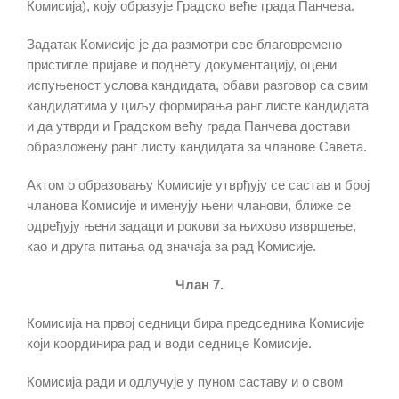
Комисија), коју образује Градско веће града Панчева.
Задатак Комисије је да размотри све благовремено
пристигле пријаве и поднету документацију, оцени
испуњеност услова кандидата, обави разговор са свим
кандидатима у циљу формирања ранг листе кандидата
и да утврди и Градском већу града Панчева достави
образложену ранг листу кандидата за чланове Савета.
Актом о образовању Комисије утврђују се састав и број
чланова Комисије и именују њени чланови, ближе се
одређују њени задаци и рокови за њихово извршење,
као и друга питања од значаја за рад Комисије.
Члан 7.
Комисија на првој седници бира председника Комисије
који координира рад и води седнице Комисије.
Комисија ради и одлучује у пуном саставу и о свом