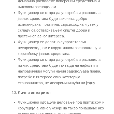
домаћина располаже повереним средствима и
њиховом расподелом.
Функционер се стара да употреба и расподела
јавних средстава буде законита, добро
испланирана, правична, сврсисходна и увек у
складу са остваривањем општег добра и
претежног јавног интереса.
Функционер се делатно супротставља
несврсисходном и коруптивном располагању и
коришћењу јавних средстава.
Функционер се стара да употреба и расподела
јавних средстава буде таква да на најбољи и
најправичнији могући начин задовољава права,
потребе и интересе свих категорија
становништва, не дискриминишући ни једну.
Лични интегритет
Функционер одбацује деловање под притиском и
корупцију, а јавно указује на такво понашање ако
га примети код других функционера.