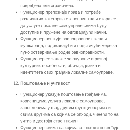
повређена или ограничена.
Функционер препознаје права и потребе
различитих категорија становништва и стара се
да услуге локалне самоуправе свима буду
доступне и пружене на одговарајући начин.
Функционер поштује равноправност жена и
мушкараца, подржавајући и подстичући мере за
пуно остваривање родне равноправности.
Функционер се залаже за очување и развој
културних посебности, обичаја, језика и
идентитета свих грађана локалне самоуправе.
Поштовање и учтивост
Функционер указује поштовање грађанима,
корисницима услуга локалне самоуправе,
запосленима у њој, другим функционерима и
свима другима са којима се опходи, чинећи то на
учтив и достојанствен начин.
Функционер свима са којима се опходи посвећује