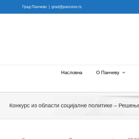
Skip
Град Панчево
|
grad@pancevo.rs
to
content
Насловна
О Панчеву
Конкурс из области социјалне политике – Решењ