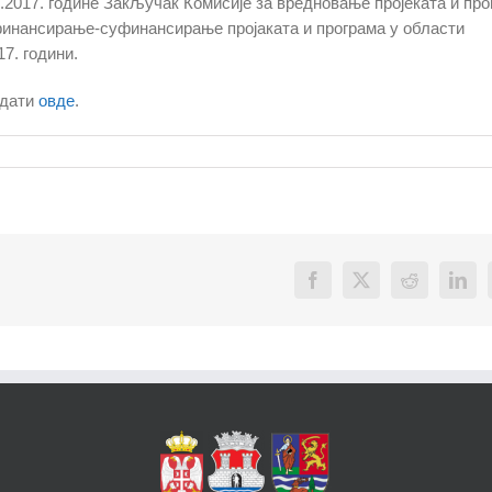
.2017. године Закључак Комисије за вредновање пројеката и про
 финансирање-суфинансирање пројаката и програма у области
7. години.
едати
овде
.
Facebook
X
Reddit
Link