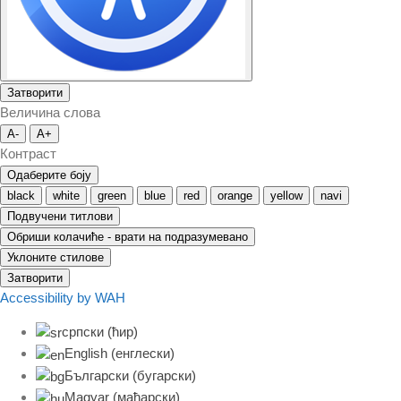
Затворити
Величина слова
A-
A+
Контраст
Одаберите боју
black
white
green
blue
red
orange
yellow
navi
Подвучени титлови
Обриши колачиће - врати на подразумевано
Уклоните стилове
Затворити
Accessibility by WAH
српски (ћир)
English
(
енглески
)
Български
(
бугарски
)
Magyar
(
мађарски
)