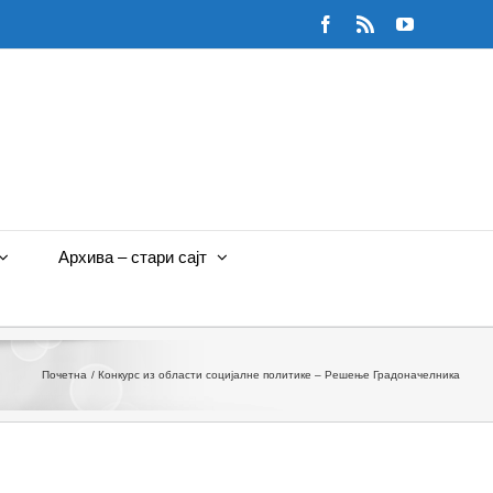
Facebook
Rss
YouTube
Архива – стари сајт
Почетна
Конкурс из области социјалне политике – Решење Градоначелника