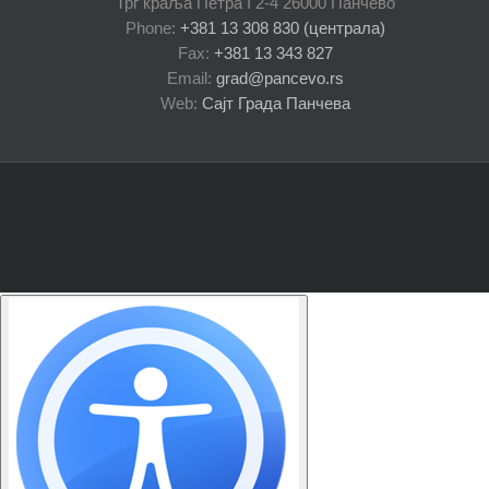
Трг краља Петра I 2-4 26000 Панчево
Phone:
+381 13 308 830 (централа)
Fax:
+381 13 343 827
Email:
grad@pancevo.rs
Web:
Сајт Града Панчева