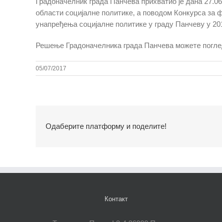
Градоначелник града Панчева прихватио је дана 27.06
области социјалне политике, а поводом Конкурса за
унапређења социјалне политике у граду Панчеву у 201
Решење Градоначелника града Панчева можете погл
05/07/2017
Одаберите платформу и поделите!
Контакт