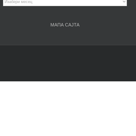
Архива
чланака
МАПА САЈТА