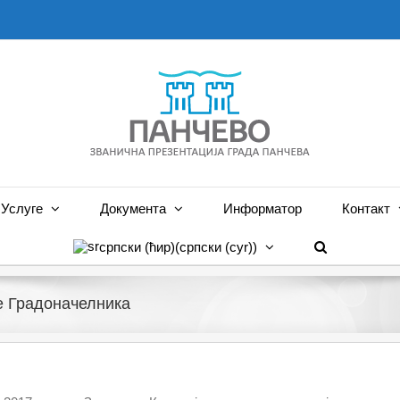
Услуге
Документа
Информатор
Контакт
српски (ћир)
(
српски (cyr)
)
е Градоначелника