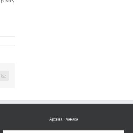
грама у
edIn
Email
Архива чланака