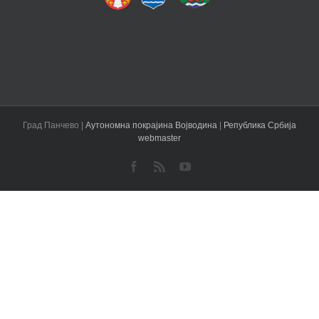
Град Панчево |
Аутономна покрајина Војводина
|
Република Србија
webmaster
Facebook
Rss
YouTube