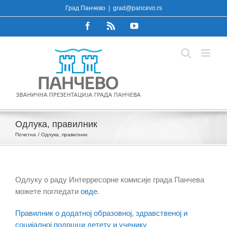
Skip
Град Панчево
|
grad@pancevo.rs
to
Facebook
Rss
YouTube
content
Одлука, правилник
Почетна
Одлука, правилник
Одлуку о раду Интерресорне комисије града Панчева
можете погледати
овде
.
Правилник о додатној образовној, здравственој и
социјалној подршци детету и ученику