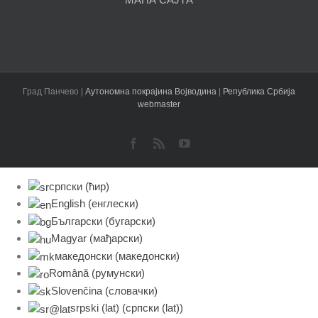
Град Панчево |
Аутономна покрајина Војводина
|
Република Србија
webmaster
Facebook
Rss
YouTube
српски (ћир)
English
(
енглески
)
Български
(
бугарски
)
Magyar
(
мађарски
)
македонски
(
македонски
)
Română
(
румунски
)
Slovenčina
(
словачки
)
srpski (lat)
(
српски (lat)
)