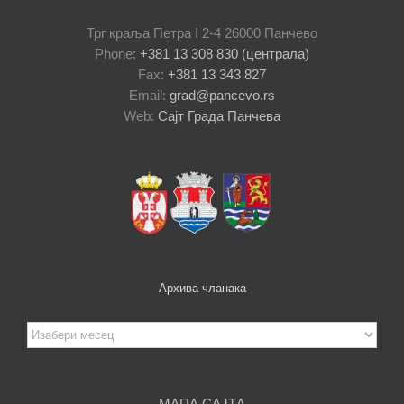
Трг краља Петра I 2-4 26000 Панчево
Phone:
+381 13 308 830 (централа)
Fax:
+381 13 343 827
Email:
grad@pancevo.rs
Web:
Сајт Града Панчева
Архива чланака
Архива
чланака
МАПА САЈТА