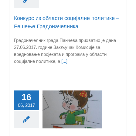
Конкурс из области социјалне политике –
Решење Градоначелника
Градоначелник града Панчева прихватио је дана
27.06.2017. године Закључак Комисије за
вредновање пројеката и програма у области
социјалне политике, а
[...]
16
Први
06, 2017
бвенционисани
 деце у приватну
предшколску
анову у Панчеву