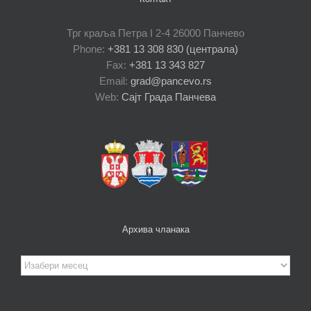
Трг краља Петра I 2-4 26000 Панчево
Phone:
+381 13 308 830 (централа)
Fax:
+381 13 343 827
Email:
grad@pancevo.rs
Web:
Сајт Града Панчева
Архива чланака
Архива
чланака