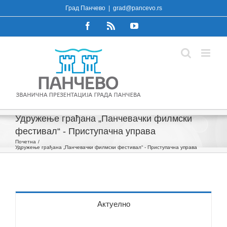
Skip
Град Панчево
|
grad@pancevo.rs
to
Facebook
Rss
YouTube
content
Удружење грађана „Панчевачки филмски
фестивал“ - Приступачна управа
Почетна
Удружење грађана „Панчевачки филмски фестивал“ - Приступачна управа
Актуелно