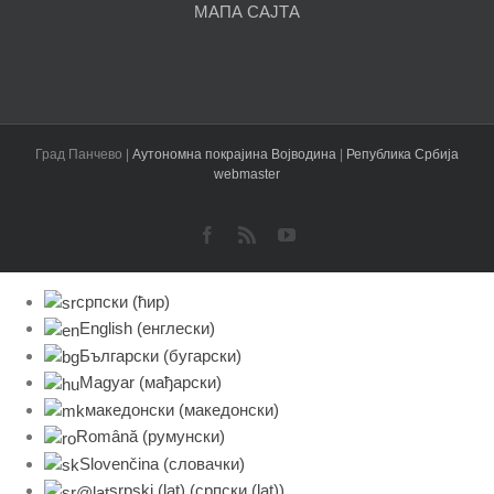
МАПА САЈТА
Град Панчево |
Аутономна покрајина Војводина
|
Република Србија
webmaster
Facebook
Rss
YouTube
српски (ћир)
English
(
енглески
)
Български
(
бугарски
)
Magyar
(
мађарски
)
македонски
(
македонски
)
Română
(
румунски
)
Slovenčina
(
словачки
)
srpski (lat)
(
српски (lat)
)