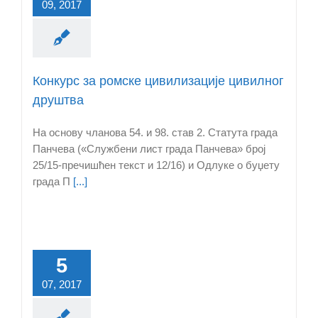
09, 2017
Конкурс за ромске цивилизације цивилног
друштва
На основу чланова 54. и 98. став 2. Статута града
Панчева («Службени лист града Панчева» број
25/15-пречишћен текст и 12/16) и Одлукe о буџету
града П
[...]
5
07, 2017