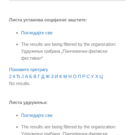
Листа установа социјалне заштите:
Погледајте све
The results are being filtered by the organization:
Удружење грађана „Панчевачки филмски
фестивал“
Поновите претрагу
2
4
Ђ
Ј
А
Б
В
Г
Д
Ж
З
И
К
М
Н
О
П
Р
С
У
Х
Ц
No results.
Листа удружења:
Погледајте све
The results are being filtered by the organization:
Удружење грађана „Панчевачки филмски