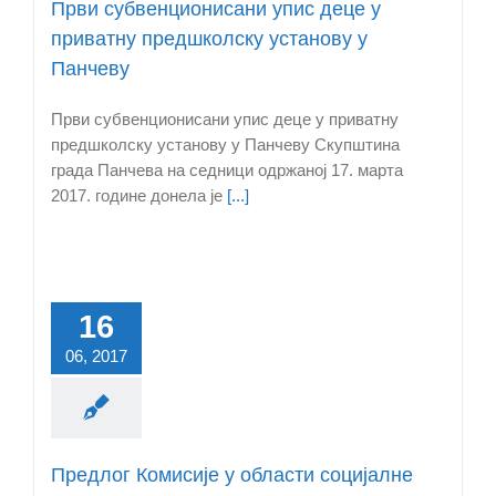
Први субвенционисани упис деце у
приватну предшколску установу у
Панчеву
Први субвенционисани упис деце у приватну
предшколску установу у Панчеву Скупштина
града Панчева на седници одржаној 17. марта
2017. године донела је
[...]
16
06, 2017
Предлог Комисије у области социјалне