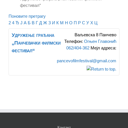
фестивал“
Поновите претрагу
2
4
Ђ
Ј
А
Б
В
Г
Д
Ж
З
И
К
М
Н
О
П
Р
С
У
Х
Ц
Удружење грађана
Ваљевска 8
Панчево
Телефон
:
Огњен Главонић
„Панчевачки филмски
062/404-362
Мејл адреса
:
фестивал“
pancevofilmfestival@gmail.com
Контакт