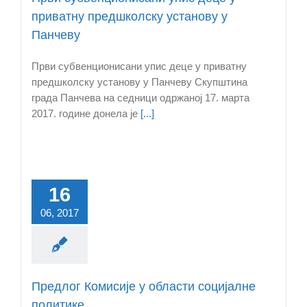
приватну предшколску установу у
Панчеву
Први субвенционисани упис деце у приватну
предшколску установу у Панчеву Скупштина
града Панчева на седници одржаној 17. марта
2017. године донела је
[...]
16
06, 2017
Предлог Комисије у области социјалне
политике