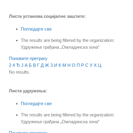
Листа установа социјалне заштите:
Погледајте све
The results are being filtered by the organization:
Удружење грађана „Омладинска зона“
Поновите претрагу
2
4
Ђ
Ј
А
Б
В
Г
Д
Ж
З
И
К
М
Н
О
П
Р
С
У
Х
Ц
No results.
Листа удружења:
Погледајте све
The results are being filtered by the organization:
Удружење грађана „Омладинска зона“
Поновите претрагу