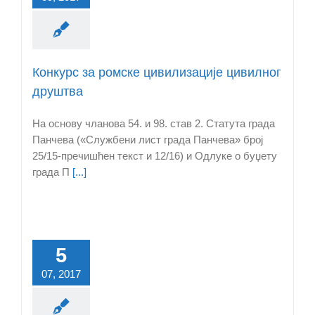
Конкурс за ромске цивилизације цивилног
друштва
На основу чланова 54. и 98. став 2. Статута града
Панчева («Службени лист града Панчева» број
25/15-пречишћен текст и 12/16) и Одлукe о буџету
града П
[...]
5
07, 2017