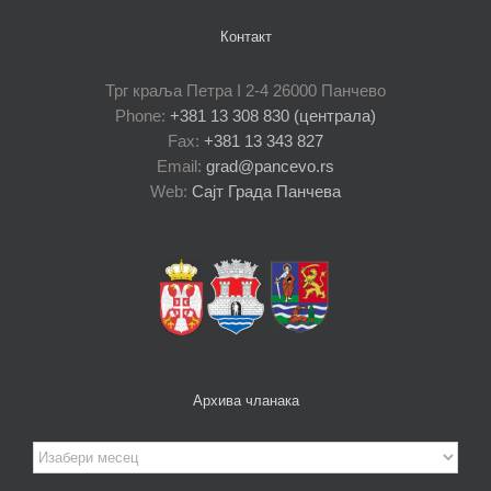
Контакт
Трг краља Петра I 2-4 26000 Панчево
Phone:
+381 13 308 830 (централа)
Fax:
+381 13 343 827
Email:
grad@pancevo.rs
Web:
Сајт Града Панчева
Архива чланака
Архива
чланака