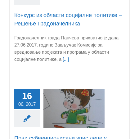
Конкурс из области социјалне политике –
Решење Градоначелника
Градоначелник града Панчева прихватио је дана
27.06.2017. године Закључак Комисије за
вредновање пројеката и програма у области
социјалне политике, а
[...]
16
Први
06, 2017
бвенционисани
 деце у приватну
предшколску
анову у Панчеву
Први субвенционисани упис деце у