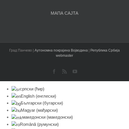
МАПА САЈТА
Град Панчево |
Аутономна покрајина Војводина
|
Република Србија
webmaster
Facebook
Rss
YouTube
српски (ћир)
English
(
енглески
)
Български
(
бугарски
)
Magyar
(
мађарски
)
македонски
(
македонски
)
Română
(
румунски
)