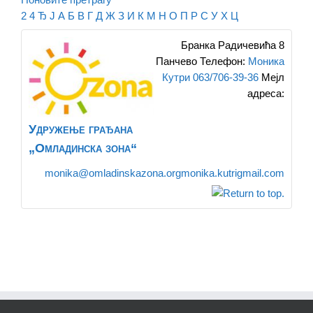
2
4
Ђ
Ј
А
Б
В
Г
Д
Ж
З
И
К
М
Н
О
П
Р
С
У
Х
Ц
Бранка Радичевића 8
Панчево
Телефон
:
Моника
Кутри 063/706-39-36
Мејл
адреса
:
Удружење грађана
„Омладинска зона“
monika@omladinskazona.orgmonika.kutrigmail.com