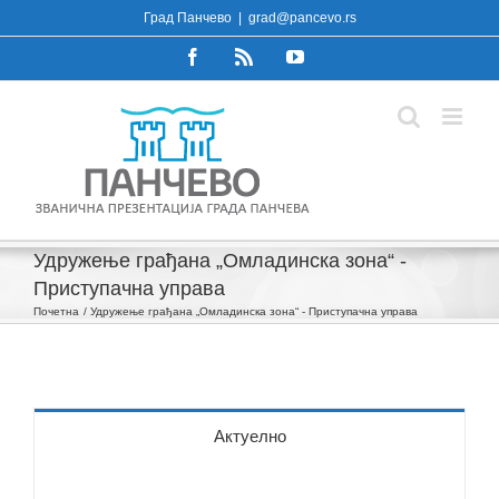
Skip
Град Панчево
|
grad@pancevo.rs
to
Facebook
Rss
YouTube
content
Удружење грађана „Омладинска зона“ -
Приступачна управа
Почетна
Удружење грађана „Омладинска зона“ - Приступачна управа
Актуелно