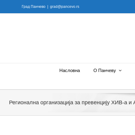
Skip
Град Панчево
|
grad@pancevo.rs
to
content
Насловна
О Панчеву
Регионална организација за превенцију ХИВ-а и