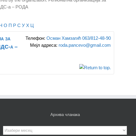
ИДС-а – РОДА
Н
О
П
Р
С
У
Х
Ц
а за
Телефон
:
Осман Хамзагић 063/812-48-90
Мејл адреса
:
roda.pancevo@gmail.com
ИДС-а –
Архива чланака
Архива