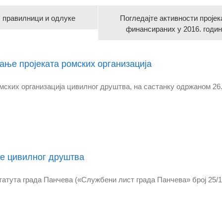
, правилници и одлуке
Погледајте активности пројек
финансираних у 2016. годи
ање пројеката ромских организација
мских организација цивилног друштва, на састанку одржаном 26.0
је цивилног друштва
Статута града Панчева («Службени лист града Панчева» број 25/