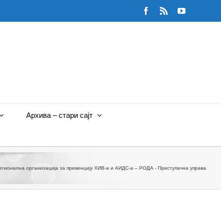
Facebook
Rss
YouTube
Архива – стари сајт
егионална организација за превенцију ХИВ-а и АИДС-а – РОДА - Приступачна управа