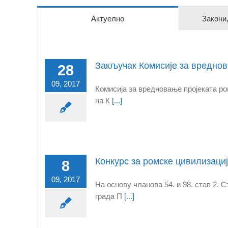
Актуелно
Закони
Закључак Комисије за вреднов
28
09, 2017
Комисија за вредновање пројеката ро
на К
[...]
Конкурс за ромске цивилизаци
8
09, 2017
На основу чланова 54. и 98. став 2. 
града П
[...]