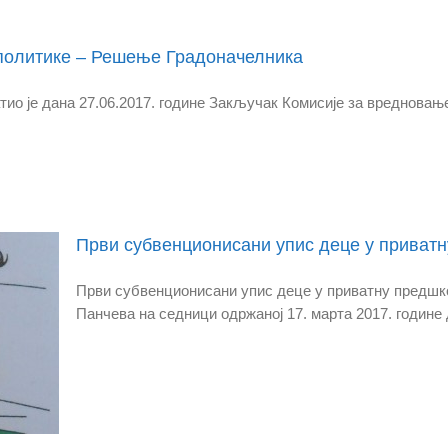
 политике – Решење Градоначелника
ио је дана 27.06.2017. године Закључак Комисије за вредновање
Први субвенционисани упис деце у приватн
Први субвенционисани упис деце у приватну предшк
Панчева на седници одржаној 17. марта 2017. године