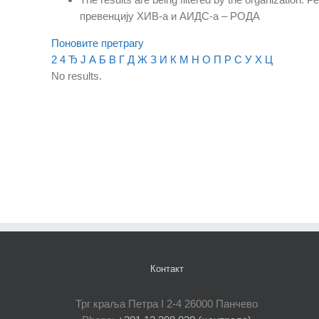
превенцију ХИВ-а и АИДС-а – РОДА
Поновите претрагу
2
4
Ђ
Ј
А
Б
В
Г
Д
Ж
З
И
К
М
Н
О
П
Р
С
У
Х
Ц
No results.
Контакт
Трг краља Петра I 2-4 26000 Панчево