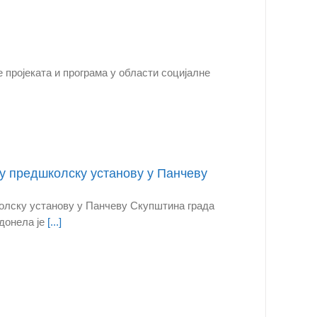
 пројеката и програма у области социјалне
у предшколску установу у Панчеву
олску установу у Панчеву Скупштина града
 донела је
[...]