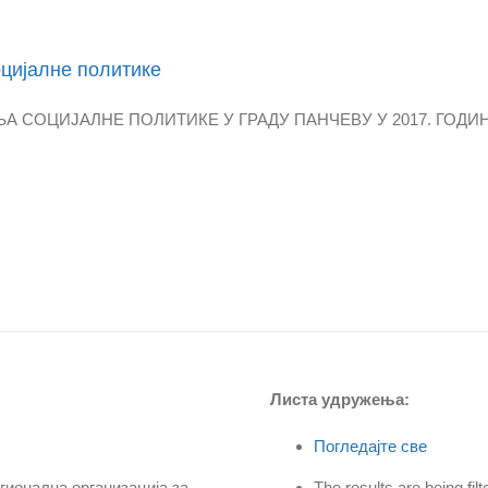
оцијалне политике
ОЦИЈАЛНЕ ПОЛИТИКЕ У ГРАДУ ПАНЧЕВУ У 2017. ГОДИНИ Пре
Листа удружења:
Погледајте све
 Регионална организација за
The results are being fi