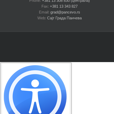
Phone:
+381 13 308 830 (централа)
Fax:
+381 13 343 827
Email:
grad@pancevo.rs
Web:
Сајт Града Панчева