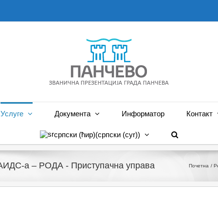
Услуге
Документа
Информатор
Контакт
српски (ћир)
(
српски (cyr)
)
 АИДС-а – РОДА - Приступачна управа
Почетна
Р