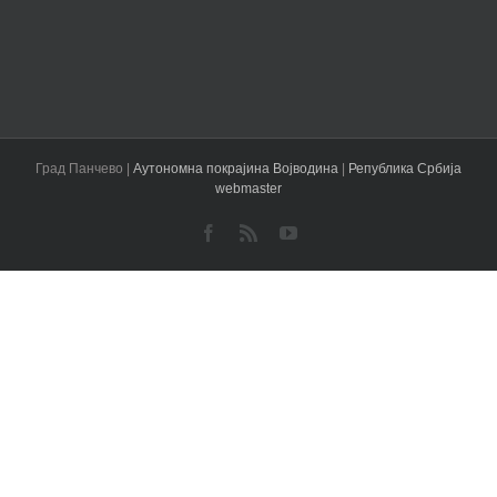
Град Панчево |
Аутономна покрајина Војводина
|
Република Србија
webmaster
Facebook
Rss
YouTube