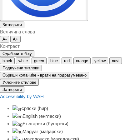
Затворити
Величина слова
A-
A+
Контраст
Одаберите боју
black
white
green
blue
red
orange
yellow
navi
Подвучени титлови
Обриши колачиће - врати на подразумевано
Уклоните стилове
Затворити
Accessibility by WAH
српски (ћир)
English
(
енглески
)
Български
(
бугарски
)
Magyar
(
мађарски
)
македонски
(
македонски
)