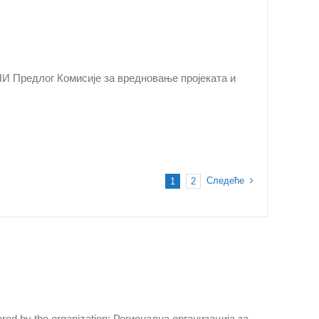
длог Комисије за вредновање пројеката и
Следеће
1
2
ltered by the organization: Регионална организација за