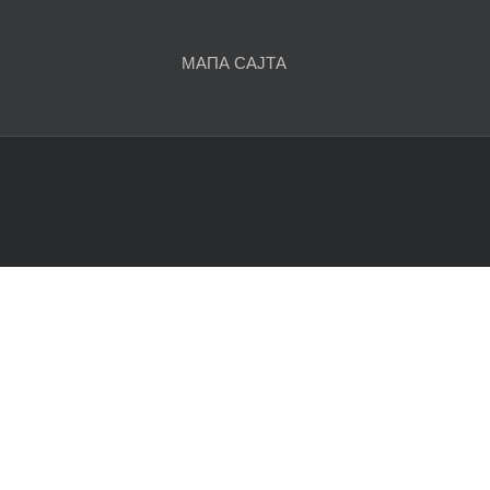
чланака
МАПА САЈТА