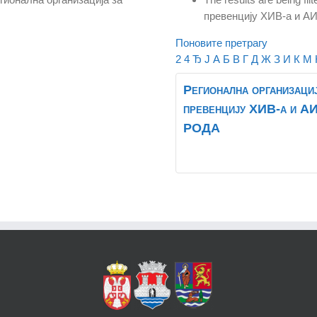
превенцију ХИВ-а и А
Поновите претрагу
2
4
Ђ
Ј
А
Б
В
Г
Д
Ж
З
И
К
М
Регионална организациј
превенцију ХИВ-а и А
РОДА