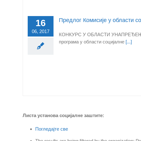
Предлог Комисије у области с
16
06, 2017
КОНКУРС У ОБЛАСТИ УНАПРЕЂЕЊА С
програма у области социјалне
[...]
Листа установа социјалне заштите:
Погледајте све
The results are being filtered by the organization: