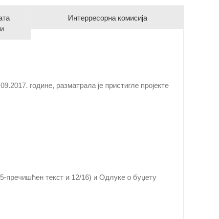
ата
Интерресорна комисија
ни
9.2017. године, разматрала је пристигле пројекте
15-пречишћен текст и 12/16) и Одлукe о буџету