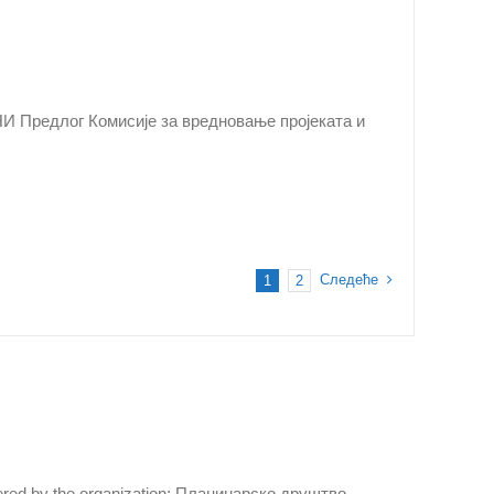
длог Комисије за вредновање пројеката и
Следеће
1
2
iltered by the organization: Планинарско друштво