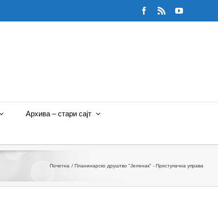
Facebook
Rss
YouTube
Архива – стари сајт
Почетна
Планинарско друштво "Јеленак" - Приступачна управа