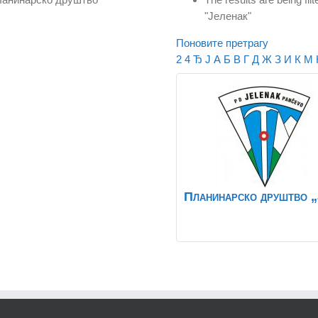
"Јеленак"
Поновите претрагу
2
4
Ђ
Ј
А
Б
В
Г
Д
Ж
З
И
К
М
Планинарско друштво „