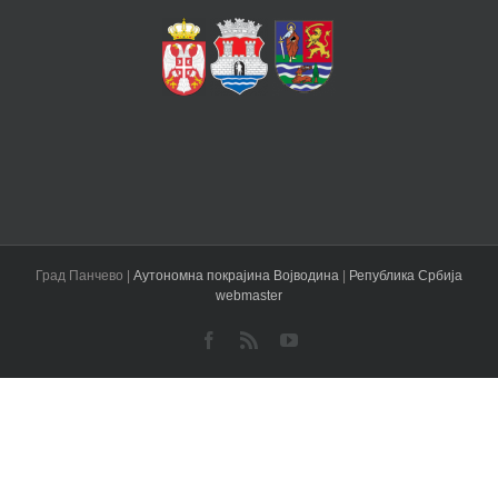
Град Панчево |
Аутономна покрајина Војводина
|
Република Србија
webmaster
Facebook
Rss
YouTube