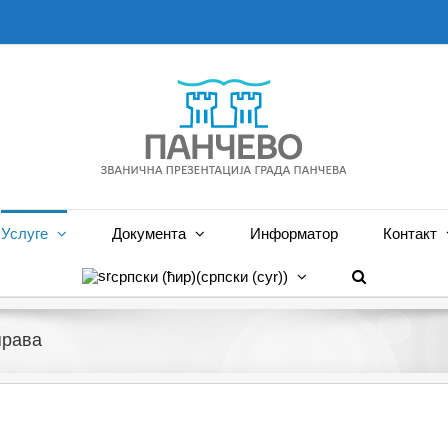
Услуге
Документа
Информатор
Контакт
српски (ћир)
(
српски (cyr)
)
права