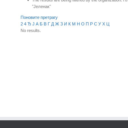
"Јеленак"
Поновите претрагу
2
4
Ђ
Ј
А
Б
В
Г
Д
Ж
З
И
К
М
Н
О
П
Р
С
У
Х
Ц
No results.