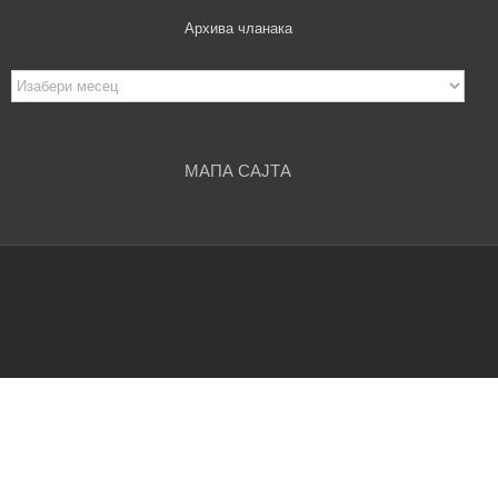
Архива чланака
Архива
чланака
МАПА САЈТА