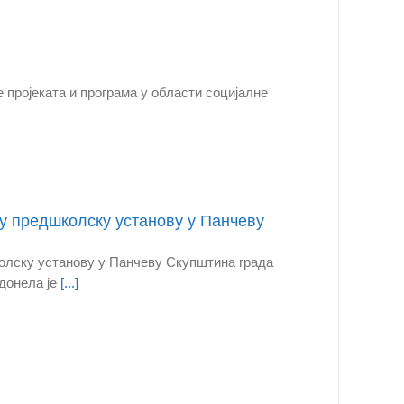
 пројеката и програма у области социјалне
у предшколску установу у Панчеву
олску установу у Панчеву Скупштина града
 донела је
[...]