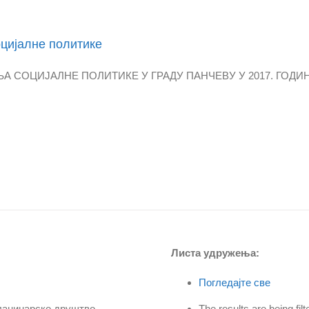
оцијалне политике
ОЦИЈАЛНЕ ПОЛИТИКЕ У ГРАДУ ПАНЧЕВУ У 2017. ГОДИНИ Пре
Листа удружења:
Погледајте све
: Планинарско друштво
The results are being f