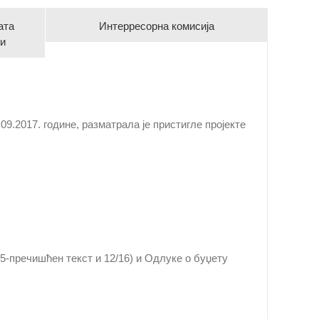
ата
Интерресорна комисија
ни
9.2017. године, разматрала је пристигле пројекте
15-пречишћен текст и 12/16) и Одлукe о буџету