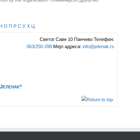
Н
О
П
Р
С
У
Х
Ц
Светог Саве 10
Панчево
Телефон
:
063/250-398
Мејл адреса
:
info@jelenak.rs
Јеленак“