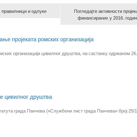
, правилници и одлуке
Погледајте активности пројек
финансираних у 2016. годи
ање пројеката ромских организација
мских организација цивилног друштва, на састанку одржаном 26.0
је цивилног друштва
Статута града Панчева («Службени лист града Панчева» број 25/