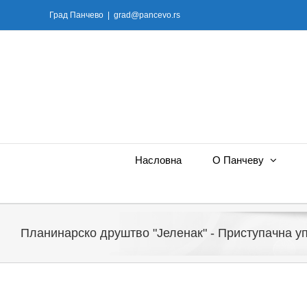
Skip
Град Панчево
|
grad@pancevo.rs
to
content
Насловна
О Панчеву
Планинарско друштво "Јеленак" - Приступачна у