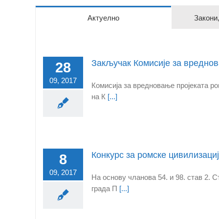
Актуелно
Закони
Закључак Комисије за вреднов
28
09, 2017
Комисија за вредновање пројеката ро
на К
[...]
Конкурс за ромске цивилизаци
8
09, 2017
На основу чланова 54. и 98. став 2. 
града П
[...]