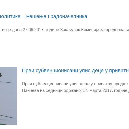
 политике – Решење Градоначелника
ио је дана 27.06.2017. године Закључак Комисије за вредновање
Први субвенционисани упис деце у приватн
Први субвенционисани упис деце у приватну предшк
Панчева на седници одржаној 17. марта 2017. године