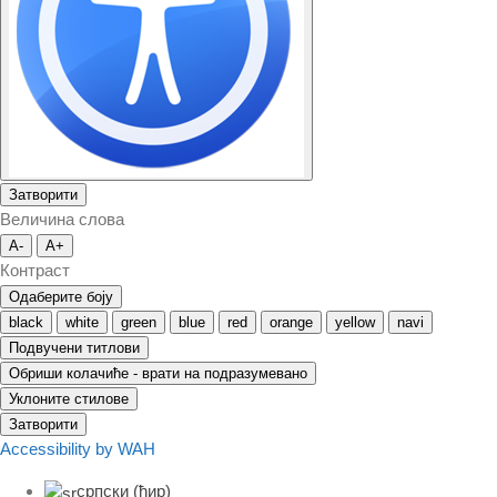
Затворити
Величина слова
A-
A+
Контраст
Одаберите боју
black
white
green
blue
red
orange
yellow
navi
Подвучени титлови
Обриши колачиће - врати на подразумевано
Уклоните стилове
Затворити
Accessibility by WAH
српски (ћир)