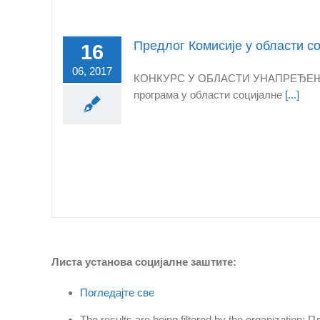
Предлог Комисије у области с
16
06, 2017
КОНКУРС У ОБЛАСТИ УНАПРЕЂЕЊА С
програма у области социјалне
[...]
Листа установа социјалне заштите:
Погледајте све
The results are being filtered by the organization