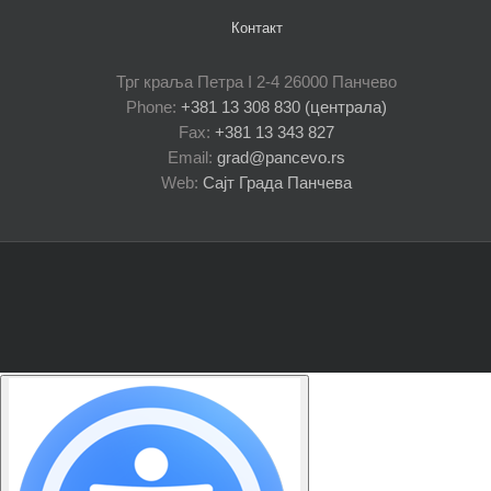
Контакт
Трг краља Петра I 2-4 26000 Панчево
Phone:
+381 13 308 830 (централа)
Fax:
+381 13 343 827
Email:
grad@pancevo.rs
Web:
Сајт Града Панчева