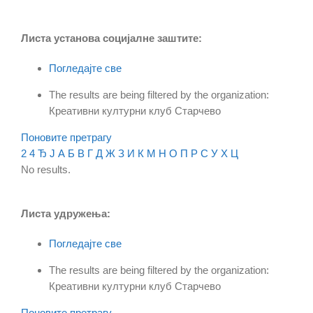
Листа установа социјалне заштите:
Погледајте све
The results are being filtered by the organization:
Креативни културни клуб Старчево
Поновите претрагу
2
4
Ђ
Ј
А
Б
В
Г
Д
Ж
З
И
К
М
Н
О
П
Р
С
У
Х
Ц
No results.
Листа удружења:
Погледајте све
The results are being filtered by the organization:
Креативни културни клуб Старчево
Поновите претрагу