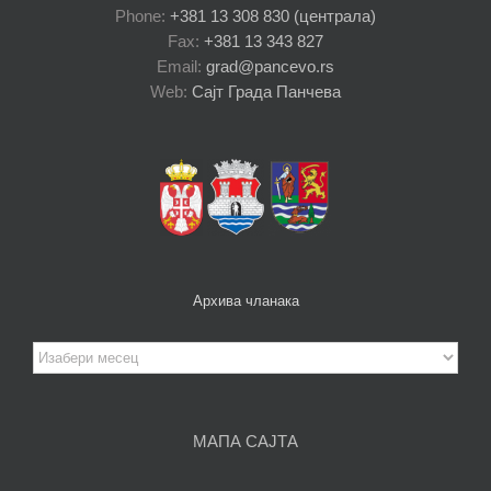
Phone:
+381 13 308 830 (централа)
Fax:
+381 13 343 827
Email:
grad@pancevo.rs
Web:
Сајт Града Панчева
Архива чланака
Архива
чланака
МАПА САЈТА