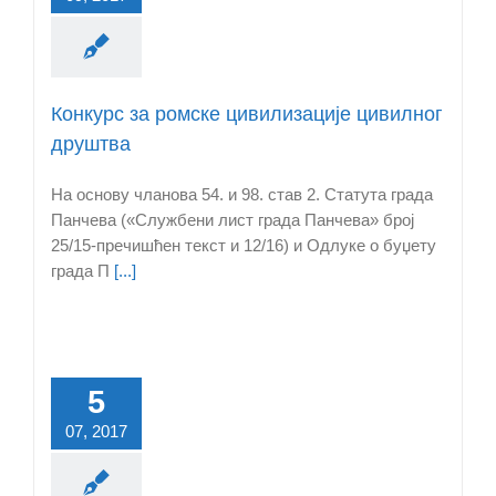
Конкурс за ромске цивилизације цивилног
друштва
На основу чланова 54. и 98. став 2. Статута града
Панчева («Службени лист града Панчева» број
25/15-пречишћен текст и 12/16) и Одлукe о буџету
града П
[...]
5
07, 2017