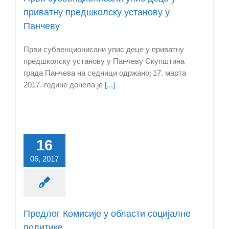
приватну предшколску установу у
Панчеву
Први субвенционисани упис деце у приватну
предшколску установу у Панчеву Скупштина
града Панчева на седници одржаној 17. марта
2017. године донела је
[...]
16
06, 2017
Предлог Комисије у области социјалне
политике