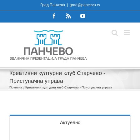
Skip
Град Панчево
|
grad@pancevo.rs
to
Facebook
Rss
YouTube
content
Креативни културни клуб Старчево -
Приступачна управа
Почетна
Креативни културни клуб Старчево - Приступачна управа
Актуелно