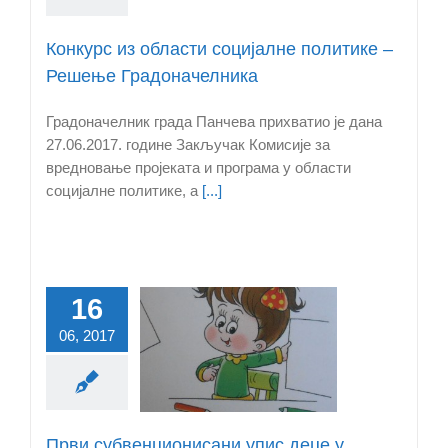
Конкурс из области социјалне политике –
Решење Градоначелника
Градоначелник града Панчева прихватио је дана
27.06.2017. године Закључак Комисије за
вредновање пројеката и програма у области
социјалне политике, а
[...]
16
Први
06, 2017
бвенционисани
 деце у приватну
предшколску
анову у Панчеву
Први субвенционисани упис деце у