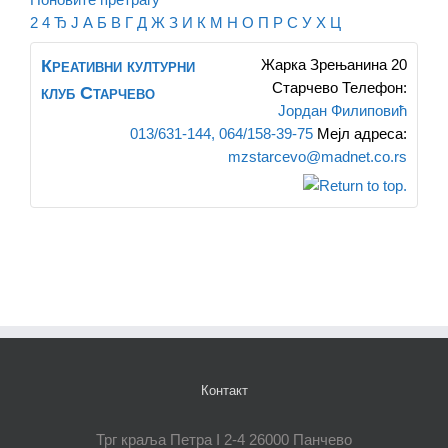
2
4
Ђ
Ј
А
Б
В
Г
Д
Ж
З
И
К
М
Н
О
П
Р
С
У
Х
Ц
Креативни културни
Жарка Зрењанина 20
Старчево
Телефон
:
клуб Старчево
Јордан Филиповић
013/631-144, 064/158-39-75
Мејл адреса
:
mzstarcevo@madnet.co.rs
Контакт
Трг краља Петра I 2-4 26000 Панчево