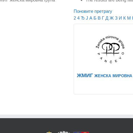
Поновите претрагу
2
4
Ђ
Ј
А
Б
В
Г
Д
Ж
З
И
К
М
ЖМИГ женска мировна 