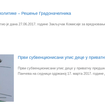
 политике – Решење Градоначелника
ио је дана 27.06.2017. године Закључак Комисије за вредновање
Први субвенционисани упис деце у приватн
Први субвенционисани упис деце у приватну предшк
Панчева на седници одржаној 17. марта 2017. године