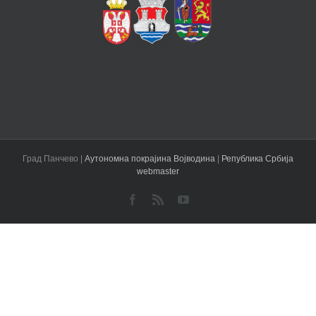
Град Панчево |
Аутономна покрајина Војводина
|
Република Србија
webmaster
Facebook
Rss
YouTube