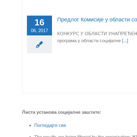
Предлог Комисије у области с
16
06, 2017
КОНКУРС У ОБЛАСТИ УНАПРЕЂЕЊА С
програма у области социјалне
[...]
Листа установа социјалне заштите:
Погледајте све
The results are being filtered by the organizatio