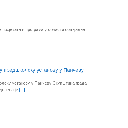
 пројеката и програма у области социјалне
у предшколску установу у Панчеву
олску установу у Панчеву Скупштина града
 донела је
[...]