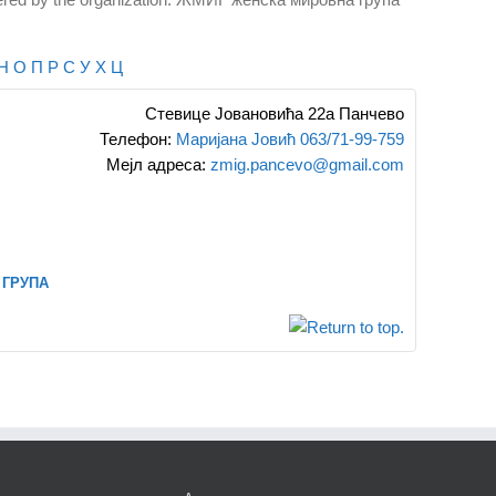
Н
О
П
Р
С
У
Х
Ц
Стевице Јовановића 22а
Панчево
Телефон
:
Маријана Јовић 063/71-99-759
Мејл адреса
:
zmig.pancevo@gmail.com
група