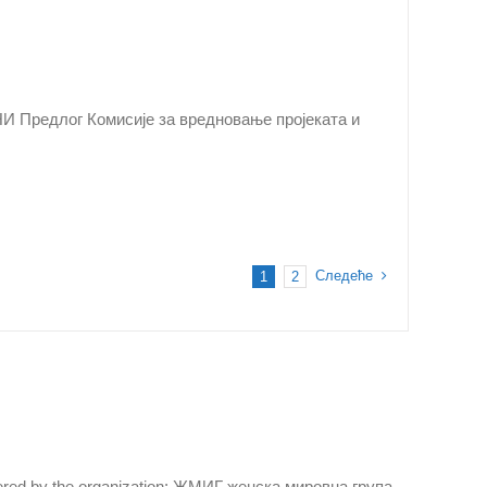
длог Комисије за вредновање пројеката и
Следеће
1
2
iltered by the organization: ЖМИГ женска мировна група