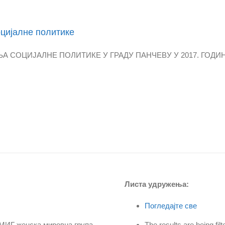
оцијалне политике
ОЦИЈАЛНЕ ПОЛИТИКЕ У ГРАДУ ПАНЧЕВУ У 2017. ГОДИНИ Пре
Листа удружења:
Погледајте све
n: ЖМИГ женска мировна група
The results are being f