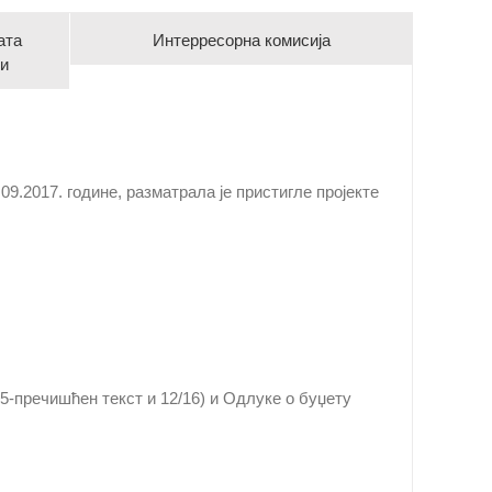
ата
Интерресорна комисија
ни
9.2017. године, разматрала је пристигле пројекте
15-пречишћен текст и 12/16) и Одлукe о буџету