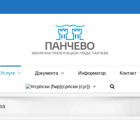
Услуге
Документа
Информатор
Контакт
српски (ћир)
(
српски (cyr)
)
ва