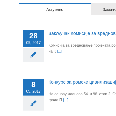
Актуелно
Закони
Закључак Комисије за вреднов
28
09, 2017
Комисија за вредновање пројеката ро
на К
[...]
Конкурс за ромске цивилизаци
8
09, 2017
На основу чланова 54. и 98. став 2. 
града П
[...]