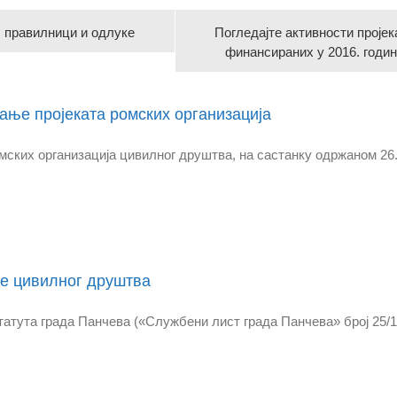
, правилници и одлуке
Погледајте активности пројек
финансираних у 2016. годи
ање пројеката ромских организација
мских организација цивилног друштва, на састанку одржаном 26.0
је цивилног друштва
Статута града Панчева («Службени лист града Панчева» број 25/