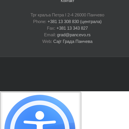
Контакт
Трг краља Петра I 2-4 26000 Панчево
Phone:
+381 13 308 830 (централа)
Fax:
+381 13 343 827
Email:
grad@pancevo.rs
Web:
Сајт Града Панчева