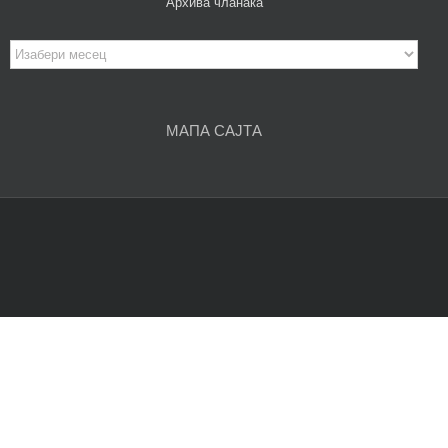
Архива чланака
Архива
чланака
МАПА САЈТА