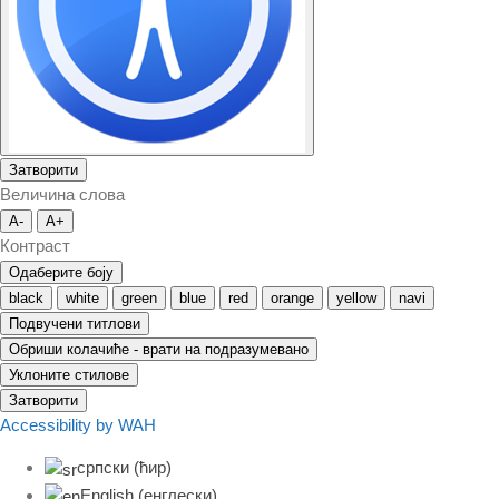
Затворити
Величина слова
A-
A+
Контраст
Одаберите боју
black
white
green
blue
red
orange
yellow
navi
Подвучени титлови
Обриши колачиће - врати на подразумевано
Уклоните стилове
Затворити
Accessibility by WAH
српски (ћир)
English
(
енглески
)