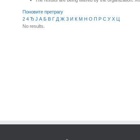
Поновите претрагу
2
4
Ђ
Ј
А
Б
В
Г
Д
Ж
З
И
К
М
Н
О
П
Р
С
У
Х
Ц
No results.