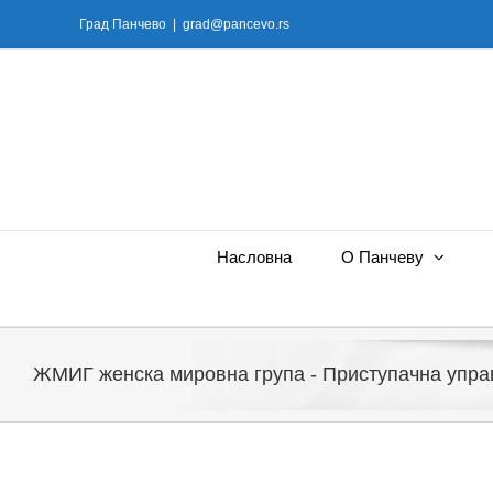
Skip
Град Панчево
|
grad@pancevo.rs
to
content
Насловна
О Панчеву
ЖМИГ женска мировна група - Приступачна упра