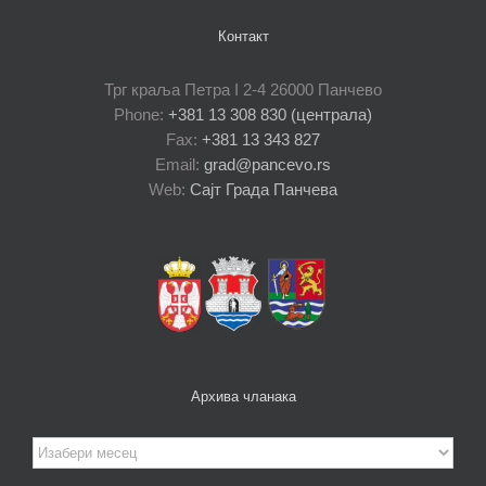
Контакт
Трг краља Петра I 2-4 26000 Панчево
Phone:
+381 13 308 830 (централа)
Fax:
+381 13 343 827
Email:
grad@pancevo.rs
Web:
Сајт Града Панчева
Архива чланака
Архива
чланака