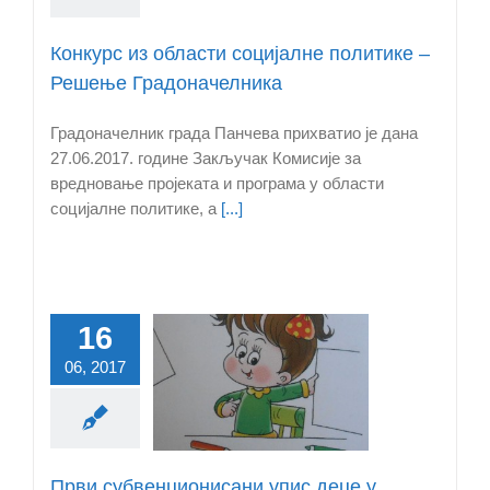
Конкурс из области социјалне политике –
Решење Градоначелника
Градоначелник града Панчева прихватио је дана
27.06.2017. године Закључак Комисије за
вредновање пројеката и програма у области
социјалне политике, а
[...]
16
Први
06, 2017
бвенционисани
 деце у приватну
предшколску
анову у Панчеву
Први субвенционисани упис деце у