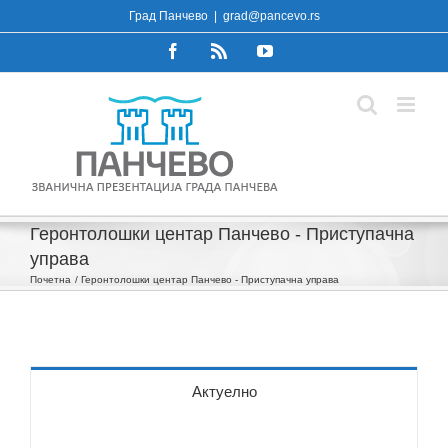
Skip
Град Панчево
|
grad@pancevo.rs
to
Facebook
Rss
YouTube
content
Геронтолошки центар Панчево - Приступачна
управа
Почетна
Геронтолошки центар Панчево - Приступачна управа
Актуелно