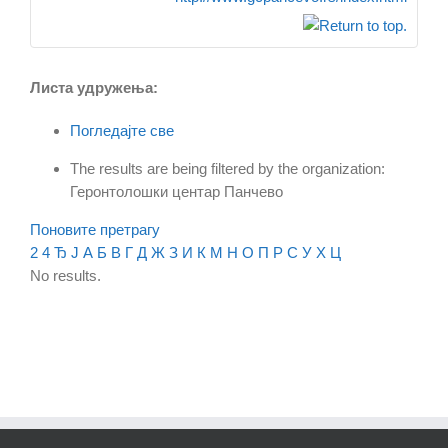
Листа удружења:
Погледајте све
The results are being filtered by the organization:
Геронтолошки центар Панчево
Поновите претрагу
2
4
Ђ
Ј
А
Б
В
Г
Д
Ж
З
И
К
М
Н
О
П
Р
С
У
Х
Ц
No results.