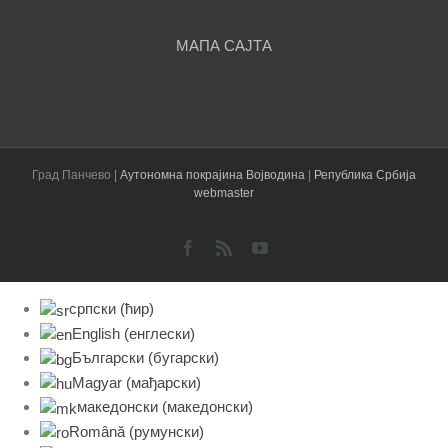
МАПА САЈТА
Град Панчево |
Аутономна покрајина Војводина
|
Република Србија
webmaster
Facebook
Rss
YouTube
српски (ћир)
English
(
енглески
)
Български
(
бугарски
)
Magyar
(
мађарски
)
македонски
(
македонски
)
Română
(
румунски
)