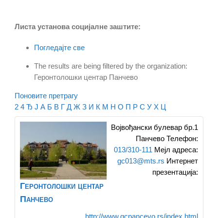
Листа установа социјалне заштите:
Погледајте све
The results are being filtered by the organization:
Геронтолошки центар Панчево
Поновите претрагу
2
4
Ђ
Ј
А
Б
В
Г
Д
Ж
З
И
К
М
Н
О
П
Р
С
У
Х
Ц
Војвођански булевар бр.1
Панчево
Телефон
:
013/310-111
Мејл адреса
:
gc013@mts.rs
Интернет
презентација
:
Геронтолошки центар
Панчево
http://www.gcpancevo.rs/index.html