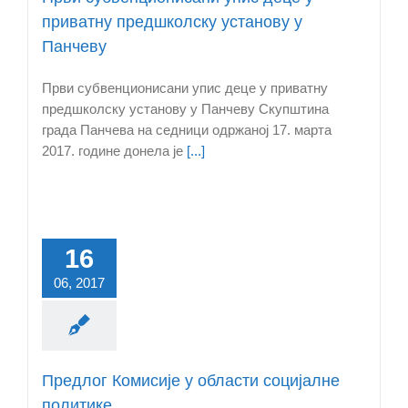
приватну предшколску установу у
Панчеву
Први субвенционисани упис деце у приватну
предшколску установу у Панчеву Скупштина
града Панчева на седници одржаној 17. марта
2017. године донела је
[...]
16
06, 2017
Предлог Комисије у области социјалне
политике