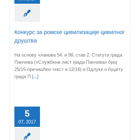
Конкурс за ромске цивилизације цивилног
друштва
На основу чланова 54. и 98. став 2. Статута града
Панчева («Службени лист града Панчева» број
25/15-пречишћен текст и 12/16) и Одлукe о буџету
града П
[...]
5
07, 2017