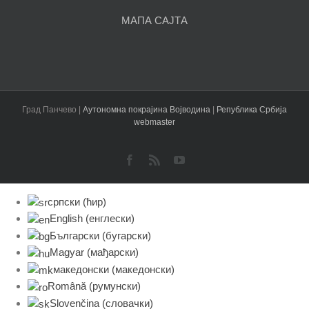
МАПА САЈТА
Град Панчево |
Аутономна покрајина Војводина
|
Република Србија
webmaster
Facebook
Rss
YouTube
српски (ћир)
English
(
енглески
)
Български
(
бугарски
)
Magyar
(
мађарски
)
македонски
(
македонски
)
Română
(
румунски
)
Slovenčina
(
словачки
)