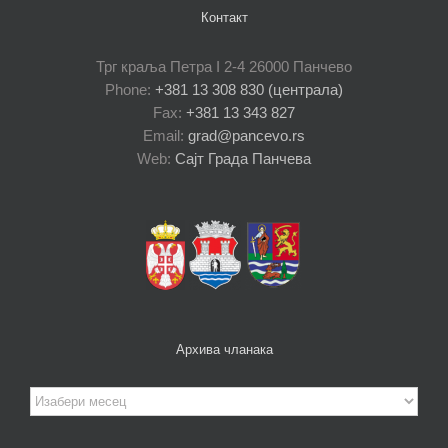
Контакт
Трг краља Петра I 2-4 26000 Панчево
Phone:
+381 13 308 830 (централа)
Fax:
+381 13 343 827
Email:
grad@pancevo.rs
Web:
Сајт Града Панчева
Архива чланака
Архива
чланака