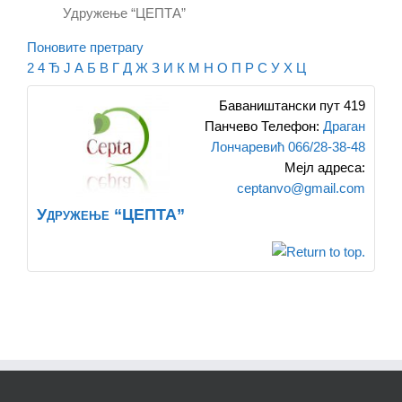
Удружење “ЦЕПТА”
Поновите претрагу
2
4
Ђ
Ј
А
Б
В
Г
Д
Ж
З
И
К
М
Н
О
П
Р
С
У
Х
Ц
Баваништански пут 419
Панчево
Телефон
:
Драган
Лончаревић 066/28-38-48
Мејл адреса
:
ceptanvo@gmail.com
Удружење “ЦЕПТА”