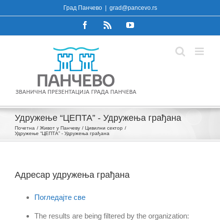
Skip
Град Панчево
|
grad@pancevo.rs
to
Facebook
Rss
YouTube
content
Удружење “ЦЕПТА” - Удружења грађана
Почетна
Живот у Панчеву
Цивилни сектор
Удружење “ЦЕПТА” - Удружења грађана
Адресар удружења грађана
Погледајте све
The results are being filtered by the organization: