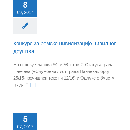
8
09, 2017
Конкурс за ромске цивилизације цивилног
друштва
На основу чланова 54. и 98. став 2. Статута града
Панчева («Службени лист града Панчева» број
25/15-пречишћен текст и 12/16) и Одлукe о буџету
града П
[...]
5
07, 2017