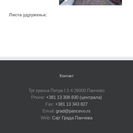
Листа удружења:
Контакт
Трг краља Петра I 2-4 26000 Панчево
Phone:
+381 13 308 830 (централа)
Fax:
+381 13 343 827
Email:
grad@pancevo.rs
Web:
Сајт Града Панчева