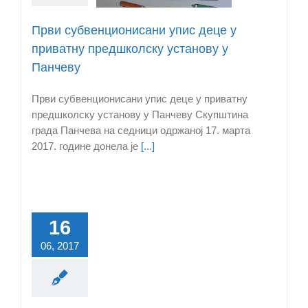
анову у Панчеву
Први субвенционисани упис деце у
приватну предшколску установу у
Панчеву
Први субвенционисани упис деце у приватну
предшколску установу у Панчеву Скупштина
града Панчева на седници одржаној 17. марта
2017. године донела је
[...]
16
06, 2017