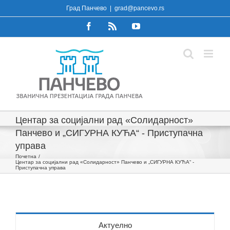
Skip
Град Панчево
|
grad@pancevo.rs
to
Facebook
Rss
YouTube
content
Центар за социјални рад «Солидарност»
Панчево и „СИГУРНА КУЋА“ - Приступачна
управа
Почетна
Центар за социјални рад «Солидарност» Панчево и „СИГУРНА КУЋА“ -
Приступачна управа
Актуелно