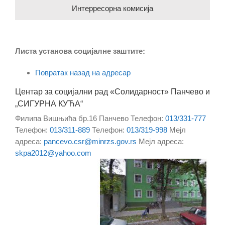
Интерресорна комисија
Листа установа социјалне заштите:
Повратак назад на адресар
Центар за социјални рад «Солидарност» Панчево и
„СИГУРНА КУЋА“
Филипа Вишњића бр.16
Панчево
Телефон
:
013/331-777
Телефон
:
013/311-889
Телефон
:
013/319-998
Мејл
адреса
:
pancevo.csr@minrzs.gov.rs
Мејл адреса
:
skpa2012@yahoo.com