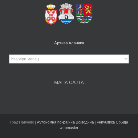
Архива чланака
Архива
чланака
МАПА САЈТА
Град Панчево |
Аутономна покрајина Војводина
|
Република Србија
webmaster