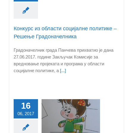
Конкурс из области социјалне политике –
Решење Градоначелника
Градоначелник града Панчева прихватио је дана
27.06.2017. године Закључак Комисије за
вредновање пројеката и програма у области
социјалне политике, а
[...]
16
Први
06, 2017
бвенционисани
 деце у приватну
предшколску