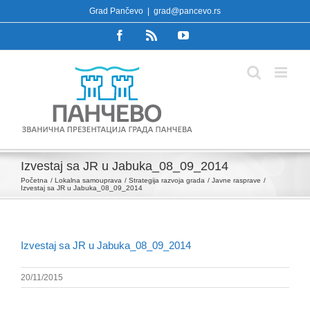
Skip
Grad Pančevo
|
grad@pancevo.rs
to
Facebook
Rss
YouTube
content
Izvestaj sa JR u Jabuka_08_09_2014
Početna
Lokalna samouprava
Strategija razvoja grada
Javne rasprave
Izvestaj sa JR u Jabuka_08_09_2014
Izvestaj sa JR u Jabuka_08_09_2014
20/11/2015