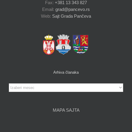
Fax:
+381 13 343 827
Email:
grad@pancevo.rs
Web:
Sajt Grada Pančeva
Arhiva članaka
Arhiva
članaka
MAPA SAJTA