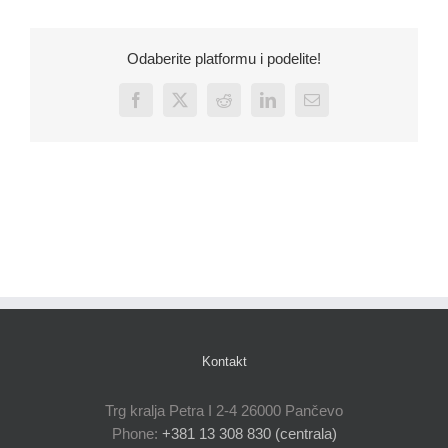
Odaberite platformu i podelite!
Facebook
X
Reddit
LinkedIn
Email
Kontakt
Trg kralja Petra I 2-4 26000 Pančevo
Phone:
+381 13 308 830 (centrala)