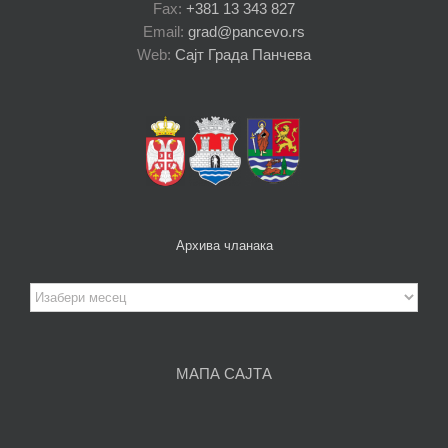
Fax:
+381 13 343 827
Email:
grad@pancevo.rs
Web:
Сајт Града Панчева
Архива чланака
Архива
чланака
МАПА САЈТА