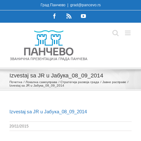
Skip
Град Панчево
|
grad@pancevo.rs
to
Facebook
Rss
YouTube
content
Izvestaj sa JR u Јабука_08_09_2014
Почетна
Локална самоуправа
Стратегија развоја града
Јавне расправе
Izvestaj sa JR u Јабука_08_09_2014
Izvestaj sa JR u Јабука_08_09_2014
20/11/2015