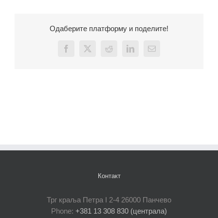
Одаберите платформу и поделите!
Facebook
X
Reddit
LinkedIn
Email
Контакт
Трг краља Петра I 2-4 26000 Панчево
Phone:
+381 13 308 830 (централа)