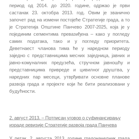
период од 2014. до 2020. године, одржао је први
састанак 23. октобра 2013. год. Овим је званично
започет рад на измени постојеће Стратегије града, а то
је Стратегија Општине Панчево 2007-2025, која је у
појединим сегментима превазиђена – како у погледу
самих података, тако и у погледу приоритета.
Деветнаест чланова тима ће у наредном периоду
заједно с представницима месних заједница, јавних и
јавно-комуналних предузећа, стручном јавношћу и
представницима привреде и цивилног друштва, у
наредних пар месеци, утврђивати основне планове
развоја града и пројекте који ће бити реализовани у
будућности.
2. август 2013. – Потписан уговор о суфинансирању
израде ревизије Стратегије развоја града Панчева
У петак, 2. августа 2013. године градоначелник града