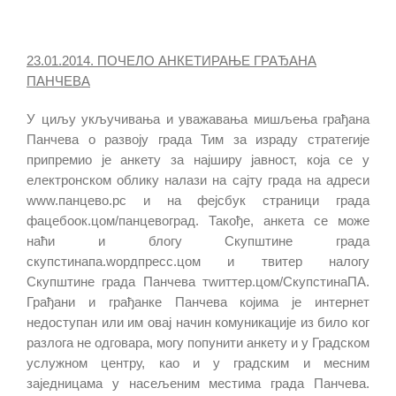
23.01.2014. ПОЧЕЛО АНКЕТИРАЊЕ ГРАЂАНА
ПАНЧЕВА
У циљу укључивања и уважавања мишљења грађана
Панчева о развоју града Тим за израду стратегије
припремио је анкету за најширу јавност, која се у
електронском облику налази на сајту града на адреси
www.панцево.рс и на фејсбук страници града
фацебоок.цом/панцевоград. Такође, анкета се може
наћи и блогу Скупштине града
скупстинапа.wордпресс.цом и твитер налогу
Скупштине града Панчева тwиттер.цом/СкупстинаПА.
Грађани и грађанке Панчева којима је интернет
недоступан или им овај начин комуникације из било ког
разлога не одговара, могу попунити анкету и у Градском
услужном центру, као и у градским и месним
заједницама у насељеним местима града Панчева.