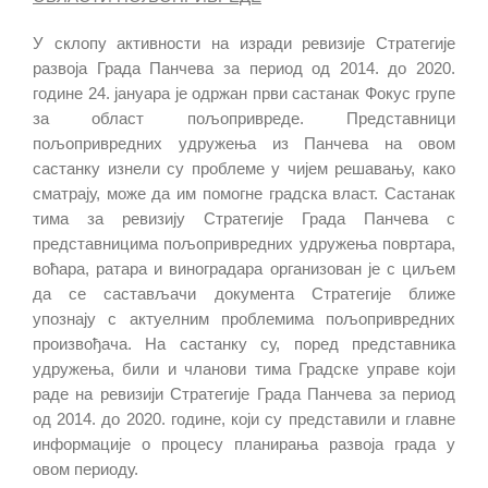
У склопу активности на изради ревизије Стратегије
развоја Града Панчева за период од 2014. до 2020.
године 24. јануара је одржан први састанак Фокус групе
за област пољопривреде. Представници
пољопривредних удружења из Панчева на овом
састанку изнели су проблеме у чијем решавању, како
сматрају, може да им помогне градска власт. Састанак
тима за ревизију Стратегије Града Панчева с
представницима пољопривредних удружења повртара,
воћара, ратара и виноградара организован је с циљем
да се састављачи документа Стратегије ближе
упознају с актуелним проблемима пољопривредних
произвођача. На састанку су, поред представника
удружења, били и чланови тима Градске управе који
раде на ревизији Стратегије Града Панчева за период
од 2014. до 2020. године, који су представили и главне
информације о процесу планирања развоја града у
овом периоду.