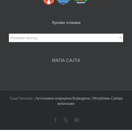
Архива чланака
Архива
чланака
МАПА САЈТА
Град Панчево |
Аутономна покрајина Војводина
|
Република Србија
webmaster
Facebook
Rss
YouTube