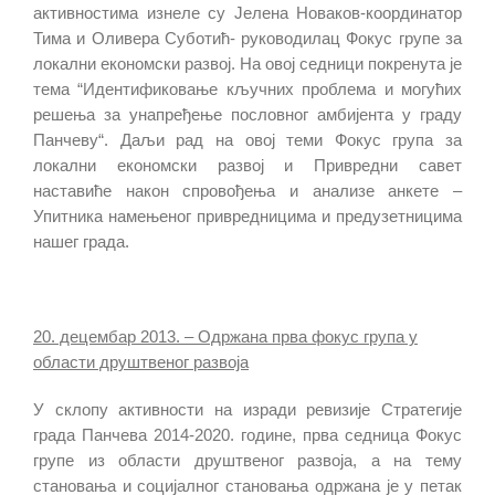
активностима изнеле су Јелена Новаков-координатор
Тима и Оливера Суботић- руководилац Фокус групе за
локални економски развој. На овој седници покренута је
тема “Идентификовање кључних проблема и могућих
решења за унапређење пословног амбијента у граду
Панчеву“. Даљи рад на овој теми Фокус група за
локални економски развој и Привредни савет
наставиће након спровођења и анализе анкете –
Упитника намењеног привредницима и предузетницима
нашег града.
20. децембар 2013. – Одржана прва фокус група у
области друштвеног развоја
У склопу активности на изради ревизије Стратегије
града Панчева 2014-2020. године, прва седница Фокус
групе из области друштвеног развоја, а на тему
становања и социјалног становања одржана је у петак