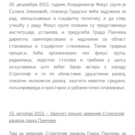
20. децембра 2013. године. Координатор Фокус групе је
Сузана Јовановић, чланица Градског већа задужена за
рад, запошљавање и социјалну политику, а да узму
учешћу у раду Фокус групе позвани су представници
институција, установа, и предузећа Града Панчева
директно заинтересовани и надлежни за област
становања и социјалног становања. Током трајања
процеса, биће организовано низ фокус група,
радионица, округлих столова и трибина у циљу
укључивања што већег броја актера у израду
Стратегије и то по областима: друштвени развој,
локални економски развој, заштита животне средине,
пољопривреда и просторно и урбанистичко планирање.
23. октобар 2013. – Започет процес ревизије Стратегије
развоја града Панчева
Тим за ревизију Стратегије развоја Града Панчева за