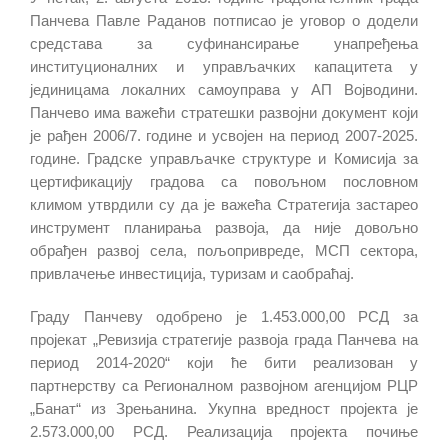
Панчева Павле Раданов потписао је уговор о додели
средстава за суфинансирање унапређења
институционалних и управљачких капацитета у
јединицама локалних самоуправа у АП Војводини.
Панчево има важећи стратешки развојни документ који
је рађен 2006/7. године и усвојен на период 2007-2025.
године. Градске управљачке структуре и Комисија за
цертификацију градова са повољном пословном
климом утврдили су да је важећа Стратегија застарео
инструмент планирања развоја, да није довољно
обрађен развој села, пољопривреде, МСП сектора,
привлачење инвестиција, туризам и саобраћај.
Граду Панчеву одобрено је 1.453.000,00 РСД за
пројекат „Ревизија стратегије развоја града Панчева на
период 2014-2020“ који ће бити реализован у
партнерству са Регионалном развојном агенцијом РЦР
„Банат“ из Зрењанина. Укупна вредност пројекта је
2.573.000,00 РСД. Реализација пројекта почиње