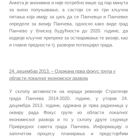
Анкета је анонимна и није потребно више од пар минута
за њено попуњавање, а састоји се из три кључна
питања која имају за циљ да се Панчевци и Панчевке
определе за визију Панчева, односно како виде град
Панчево у блиској будућности до 2020. године, да
издвоје кључне препреке за остваривање те визије, као
и главне предности тј. развојни потенцијал града.
24. децембар 2013. – Одржана прва фокус група у
области локалног економског развоја
У склопу активности на изради ревизије Стратегије
града Панчева 2014-2020. године, у уторак 24.
децембра 2013. године, одржана је прва радионица у
оквиру рада Фокус групе из области локалног
економнског развоја и то у склопу друге седнице
Привредног савета града Панчева. Информацију о
започетом процесу планирања и предстојећим