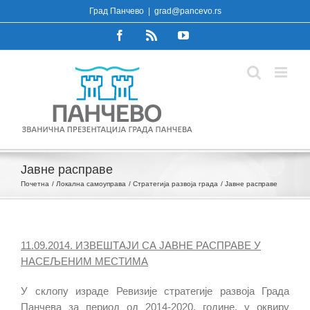
Skip
Град Панчево
|
grad@pancevo.rs
to
Facebook
Rss
YouTube
content
Јавне расправе
Почетна
Локална самоуправа
Стратегија развоја града
Јавне расправе
11.09.2014. ИЗВЕШТАЈИ СА ЈАВНЕ РАСПРАВЕ У
НАСЕЉЕНИМ МЕСТИМА
У склопу израде Ревизије стратегије развоја Града
Панчева за период од 2014-2020. године, у оквиру