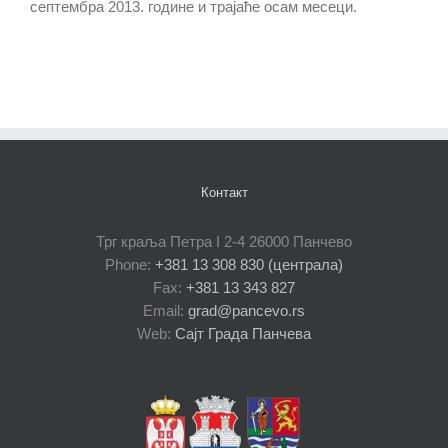
септембра 2013. године и трајаће осам месеци.
Контакт
Трг краља Петра I 2-4 26000 Панчево
Phone:
+381 13 308 830 (централа)
Fax:
+381 13 343 827
Email:
grad@pancevo.rs
Web:
Сајт Града Панчева