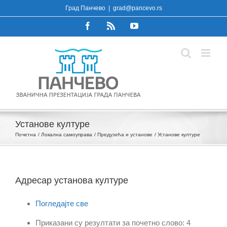
Skip
Град Панчево
|
grad@pancevo.rs
to
Facebook
Rss
YouTube
content
Установе културе
Почетна
Локална самоуправа
Предузећа и установе
Установе културе
Адресар установа културе
Погледајте све
Приказани су резултати за почетно слово: 4