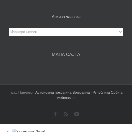
Архива чланака
Архива
чланака
МАПА САЈТА
Град Панчево |
Аутономна покрајина Војводина
|
Република Србија
webmaster
Facebook
Rss
YouTube
српски (ћир)