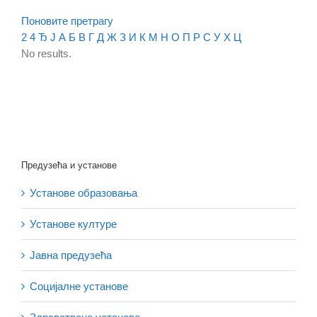
Поновите претрагу
2
4
Ђ
Ј
А
Б
В
Г
Д
Ж
З
И
К
М
Н
О
П
Р
С
У
Х
Ц
No results.
Предузећа и установе
Установе образовања
Установе културе
Јавна предузећа
Социјалне установе