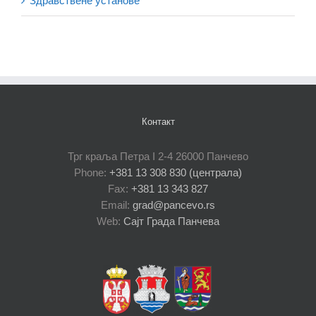
Здравствене установе
Контакт
Трг краља Петра I 2-4 26000 Панчево
Phone:
+381 13 308 830 (централа)
Fax:
+381 13 343 827
Email:
grad@pancevo.rs
Web:
Сајт Града Панчева