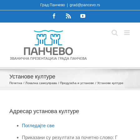
Skip
Град Панчево
|
grad@pancevo.rs
to
Facebook
Rss
YouTube
content
Установе културе
Почетна
Локална самоуправа
Предузећа и установе
Установе културе
Адресар установа културе
Погледајте све
Приказани су резултати за почетно слово: Г