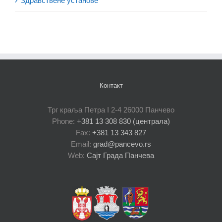
Здравствене установе
Контакт
Трг краља Петра I 2-4 26000 Панчево
Phone:
+381 13 308 830 (централа)
Fax:
+381 13 343 827
Email:
grad@pancevo.rs
Web:
Сајт Града Панчева