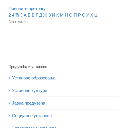
Поновите претрагу
2
4
Ђ
Ј
А
Б
В
Г
Д
Ж
З
И
К
М
Н
О
П
Р
С
У
Х
Ц
No results.
Предузећа и установе
Установе образовања
Установе културе
Јавна предузећа
Социјалне установе