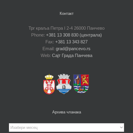
Контакт
Трг краља Петра I 2-4 26000 Панчево
Phone:
+381 13 308 830 (централа)
Fax:
+381 13 343 827
Email:
grad@pancevo.rs
Web:
Сајт Града Панчева
Архива чланака
Архива