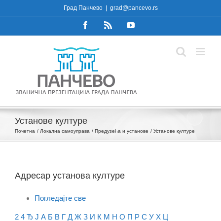
Skip
Град Панчево
|
grad@pancevo.rs
to
Facebook
Rss
YouTube
content
Установе културе
Почетна
Локална самоуправа
Предузећа и установе
Установе културе
Адресар установа културе
Погледајте све
2
4
Ђ
Ј
А
Б
В
Г
Д
Ж
З
И
К
М
Н
О
П
Р
С
У
Х
Ц