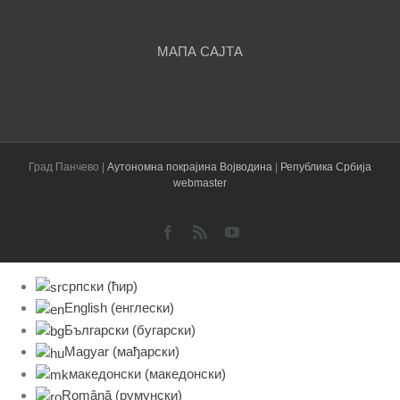
чланака
МАПА САЈТА
Град Панчево |
Аутономна покрајина Војводина
|
Република Србија
webmaster
Facebook
Rss
YouTube
српски (ћир)
English
(
енглески
)
Български
(
бугарски
)
Magyar
(
мађарски
)
македонски
(
македонски
)
Română
(
румунски
)