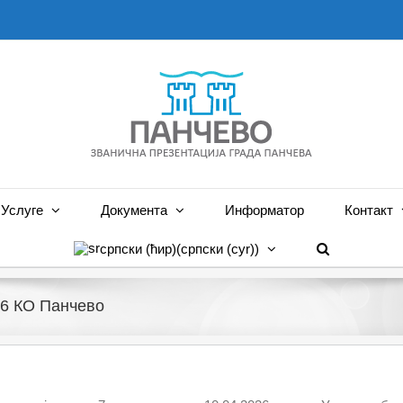
Услуге
Документа
Информатор
Контакт
српски (ћир)
(
српски (cyr)
)
06 КО Панчево