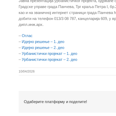
Јавна презентација урбанистичког пројекта, одржаће с
Градске управе града Панчева, Трг краља Петра I, бр.
као и на званичној интернет страници града Панчева h
добити на телефон 013/3 08 787, канцеларија 609, у в
дипл.инж.арх.
–
Оглас
–
Идејно решење – 1. део
–
Идејно решење – 2. део
–
Урбанистички пројекат – 1. део
–
Урбанистички пројекат – 2. део
10/04/2026
Одаберите платформу и поделите!