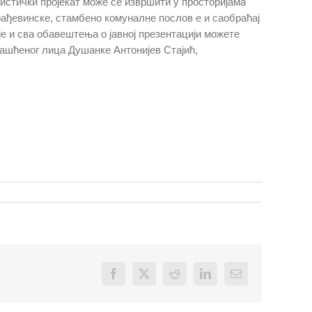
анистички пројекат може се извршити у просторијама
 грађевинске, стамбено комуналне послов е и саобраћај
ије и сва обавештења о јавној презентацији можете
влашћеног лица Душанке Антонијев Стајић,
Facebook
X
Reddit
LinkedIn
Email