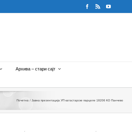
Facebook
Rss
YouTube
Архива – стари сајт
Почетна
Јавна презентација УП катастарске парцеле 18206 КО Панчево