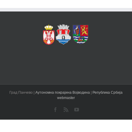
Град Панчево |
Аутономна покрајина Војводина
|
Република Србија
webmaster
Facebook
Rss
YouTube