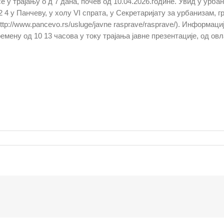
е у трајању о д 7 дана, почев од 10.04.2026.године. Увид у урб
2 4 у Панчеву, у холу VI спрата, у Секретаријату за урбанизам,
ttp://www.pancevo.rs/usluge/javne rasprave/rasprave/). Информац
ремену од 10 13 часова у току трајања јавне презентације, од о