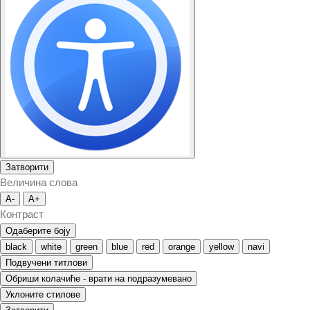
Затворити
Величина слова
A-
A+
Контраст
Одаберите боју
black
white
green
blue
red
orange
yellow
navi
Подвучени титлови
Обриши колачиће - врати на подразумевано
Уклоните стилове