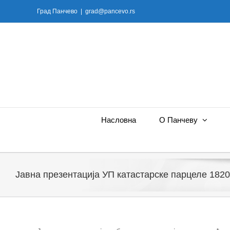
Skip
Град Панчево
|
grad@pancevo.rs
to
content
Насловна
О Панчеву
Јавна презентација УП катастарске парцеле 182