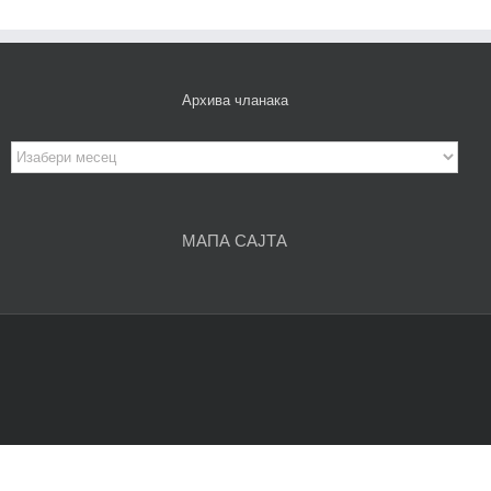
Архива чланака
Архива
чланака
МАПА САЈТА