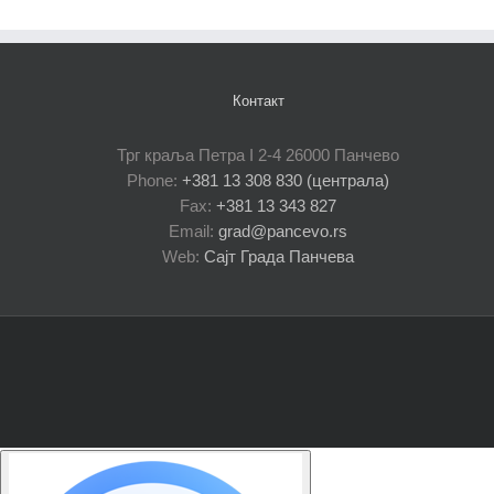
Контакт
Трг краља Петра I 2-4 26000 Панчево
Phone:
+381 13 308 830 (централа)
Fax:
+381 13 343 827
Email:
grad@pancevo.rs
Web:
Сајт Града Панчева