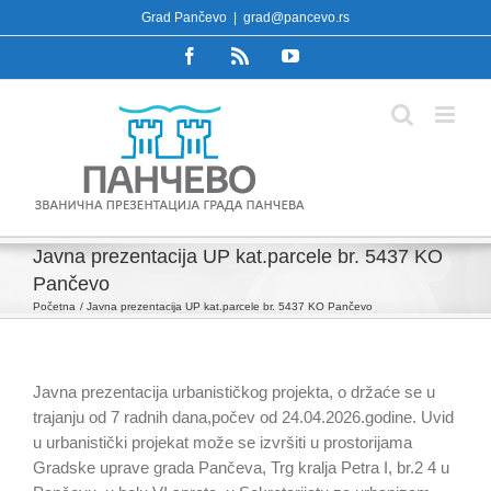
Skip
Grad Pančevo
|
grad@pancevo.rs
to
Facebook
Rss
YouTube
content
Javna prezentacija UP kat.parcele br. 5437 KO
Pančevo
Početna
Javna prezentacija UP kat.parcele br. 5437 KO Pančevo
Javna prezentacija urbanističkog projekta, o držaće se u
trajanju od 7 radnih dana,počev od 24.04.2026.godine. Uvid
u urbanistički projekat može se izvršiti u prostorijama
Gradske uprave grada Pančeva, Trg kralja Petra I, br.2 4 u