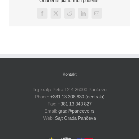
Odaberite platformu i podelite!
Facebook
X
Reddit
LinkedIn
Email
Kontakt
Trg kralja Petra I 2-4 26000 Pančevo
Phone:
+381 13 308 830 (centrala)
Fax:
+381 13 343 827
Email:
grad@pancevo.rs
Web:
Sajt Grada Pančeva