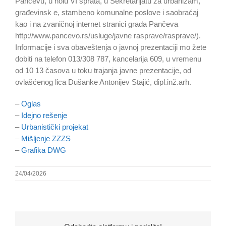
Pančevu, u holu VI sprata, u Sekretarijatu za urbanizam,
građevinsk e, stambeno komunalne poslove i saobraćaj
kao i na zvaničnoj internet stranici grada Pančeva
http://www.pancevo.rs/usluge/javne rasprave/rasprave/).
Informacije i sva obaveštenja o javnoj prezentaciji mo žete
dobiti na telefon 013/308 787, kancelarija 609, u vremenu
od 10 13 časova u toku trajanja javne prezentacije, od
ovlašćenog lica Dušanke Antonijev Stajić, dipl.inž.arh.
–
Oglas
–
Idejno rešenje
–
Urbanistički projekat
–
Mišljenje ZZZS
–
Grafika DWG
24/04/2026