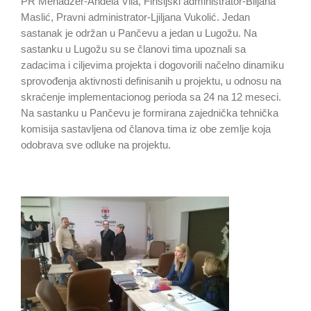
PR Menadžer-Anđela Vila, Finsijski administrator-Biljana
Maslić, Pravni administrator-Ljiljana Vukolić. Jedan
sastanak je održan u Pančevu a jedan u Lugožu. Na
sastanku u Lugožu su se članovi tima upoznali sa
zadacima i ciljevima projekta i dogovorili načelno dinamiku
sprovođenja aktivnosti definisanih u projektu, u odnosu na
skraćenje implementacionog perioda sa 24 na 12 meseci.
Na sastanku u Pančevu je formirana zajednička tehnička
komisija sastavljena od članova tima iz obe zemlje koja
odobrava sve odluke na projektu.