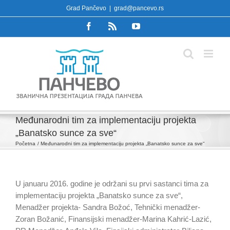
Skip
Grad Pančevo
|
grad@pancevo.rs
to
Facebook
Rss
YouTube
content
Međunarodni tim za implementaciju projekta
„Banatsko sunce za sve“
Početna
Međunarodni tim za implementaciju projekta „Banatsko sunce za sve“
U januaru 2016. godine je održani su prvi sastanci tima za
implementaciju projekta „Banatsko sunce za sve“,
Menadžer projekta- Sandra Božoć, Tehnički menadžer-
Zoran Božanić, Finansijski menadžer-Marina Kahrić-Lazić,