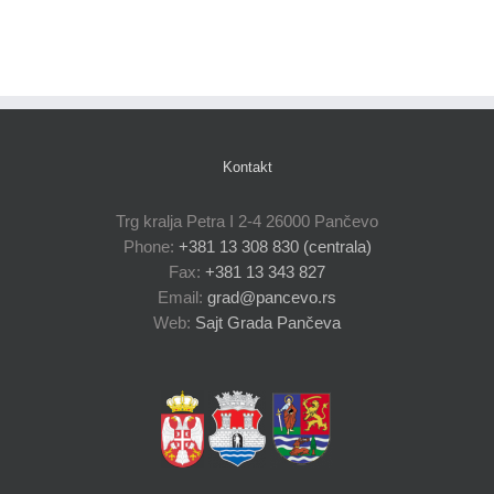
Kontakt
Trg kralja Petra I 2-4 26000 Pančevo
Phone:
+381 13 308 830 (centrala)
Fax:
+381 13 343 827
Email:
grad@pancevo.rs
Web:
Sajt Grada Pančeva