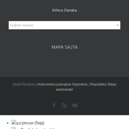
Arhiva članaka
Arhiva
članaka
MAPA SAJTA
Grad Pančevo |
Autonomna pokrajina Vojvodina
|
Republika Srbija
webmaster
Facebook
Rss
YouTube
српски (ћир)