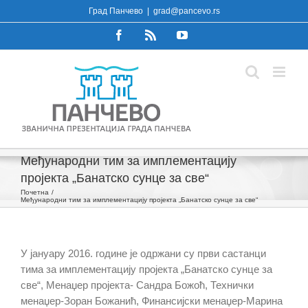
Skip
Град Панчево
|
grad@pancevo.rs
to
Facebook
Rss
YouTube
content
Међународни тим за имплементацију
пројекта „Банатско сунце за све“
Почетна
Међународни тим за имплементацију пројекта „Банатско сунце за све“
У јануару 2016. године је одржани су први састанци
тима за имплементацију пројекта „Банатско сунце за
све“, Менаџер пројекта- Сандра Божоћ, Технички
менаџер-Зоран Божанић, Финансијски менаџер-Марина