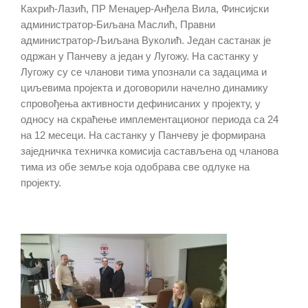
Кахрић-Лазић, ПР Менаџер-Анђела Вила, Финсијски
администратор-Биљана Маслић, Правни
администратор-Љиљана Вуколић. Један састанак је
одржан у Панчеву а један у Лугожу. На састанку у
Лугожу су се чланови тима упознали са задацима и
циљевима пројекта и договорили начелно динамику
спровођења активности дефинисаних у пројекту, у
односу на скраћење имплементационог периода са 24
на 12 месеци. На састанку у Панчеву је формирана
заједничка техничка комисија састављена од чланова
тима из обе земље која одобрава све одлуке на
пројекту.