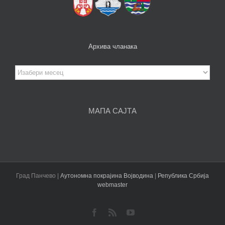
Архива чланака
Архива
чланака
МАПА САЈТА
Град Панчево |
Аутономна покрајина Војводина
|
Република Србија
webmaster
Facebook
Rss
YouTube