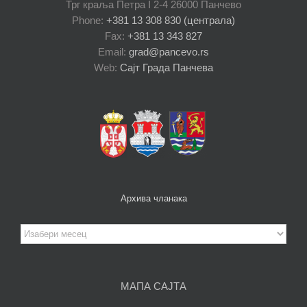
Трг краља Петра I 2-4 26000 Панчево
Phone:
+381 13 308 830 (централа)
Fax:
+381 13 343 827
Email:
grad@pancevo.rs
Web:
Сајт Града Панчева
Архива чланака
Архива
чланака
МАПА САЈТА