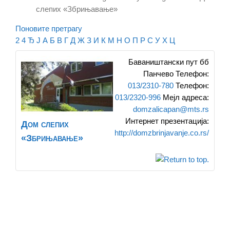
слепих «Збрињавање»
Поновите претрагу
2
4
Ђ
Ј
А
Б
В
Г
Д
Ж
З
И
К
М
Н
О
П
Р
С
У
Х
Ц
Баваништански пут бб
Панчево
Телефон
:
013/2310-780
Телефон
:
013/2320-996
Мејл адреса
:
domzalicapan@mts.rs
Интернет презентација
:
Дом слепих
http://domzbrinjavanje.co.rs/
«Збрињавање»