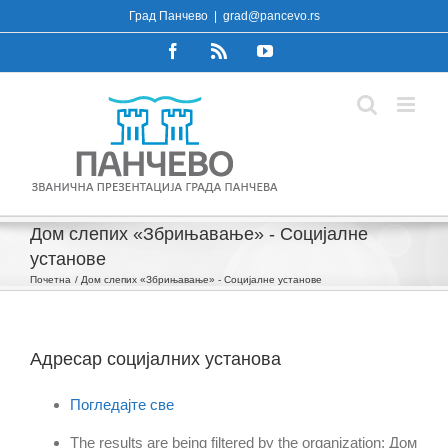
Skip
Град Панчево
|
grad@pancevo.rs
to
Facebook
Rss
YouTube
content
Дом слепих «Збрињавање» - Социјалне
установе
Почетна
Дом слепих «Збрињавање» - Социјалне установе
Адресар социјалних установа
Погледајте све
The results are being filtered by the organization: Дом