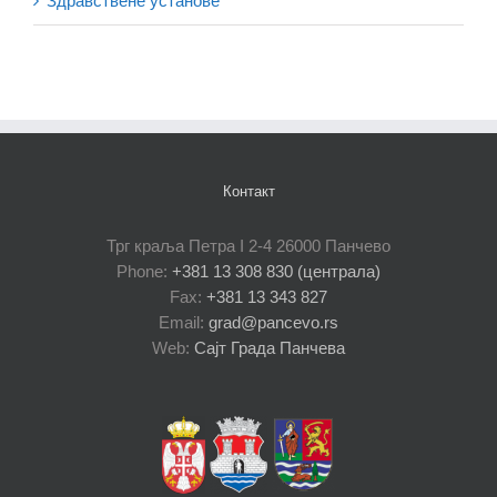
Здравствене установе
Контакт
Трг краља Петра I 2-4 26000 Панчево
Phone:
+381 13 308 830 (централа)
Fax:
+381 13 343 827
Email:
grad@pancevo.rs
Web:
Сајт Града Панчева