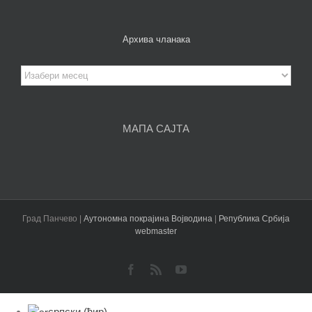
Архива чланака
Архива
чланака
МАПА САЈТА
Град Панчево |
Аутономна покрајина Војводина
|
Република Србија
webmaster
Facebook
Rss
YouTube
српски (ћир)