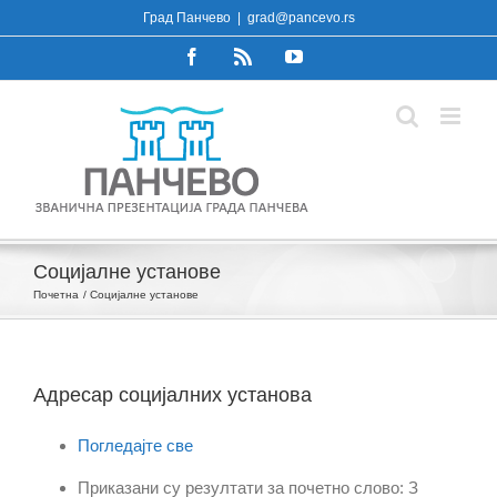
Skip
Град Панчево
|
grad@pancevo.rs
to
Facebook
Rss
YouTube
content
Социјалне установе
Почетна
Социјалне установе
Адресар социјалних установа
Погледајте све
Приказани су резултати за почетно слово: З