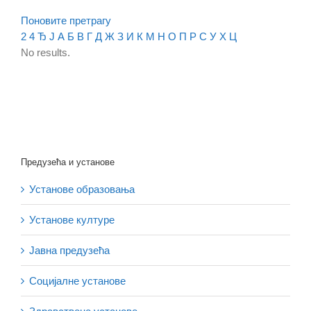
Поновите претрагу
2
4
Ђ
Ј
А
Б
В
Г
Д
Ж
З
И
К
М
Н
О
П
Р
С
У
Х
Ц
No results.
Предузећа и установе
Установе образовања
Установе културе
Јавна предузећа
Социјалне установе