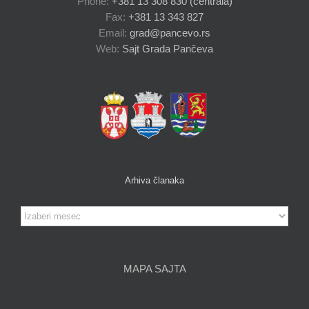
Phone:
+381 13 308 830 (centrala)
Fax:
+381 13 343 827
Email:
grad@pancevo.rs
Web:
Sajt Grada Pančeva
Arhiva članaka
Arhiva
članaka
MAPA SAJTA