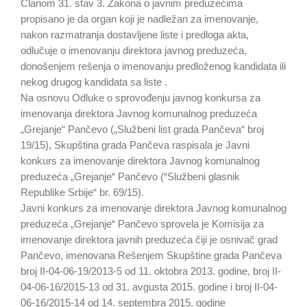
Članom 31. stav 3. Zakona o javnim preduzećima
propisano je da organ koji je nadležan za imenovanje,
nakon razmatranja dostavljene liste i predloga akta,
odlučuje o imenovanju direktora javnog preduzeća,
donošenjem rešenja o imenovanju predloženog kandidata ili
nekog drugog kandidata sa liste .
Na osnovu Odluke o sprovođenju javnog konkursa za
imenovanja direktora Javnog komunalnog preduzeća
„Grejanje“ Pančevo („Službeni list grada Pančeva“ broj
19/15), Skupština grada Pančeva raspisala je Javni
konkurs za imenovanje direktora Javnog komunalnog
preduzeća „Grejanje“ Pančevo (“Službeni glasnik
Republike Srbije“ br. 69/15).
Javni konkurs za imenovanje direktora Javnog komunalnog
preduzeća „Grejanje“ Pančevo sprovela je Komisija za
imenovanje direktora javnih preduzeća čiji je osnivač grad
Pančevo, imenovana Rešenjem Skupštine grada Pančeva
broj II-04-06-19/2013-5 od 11. oktobra 2013. godine, broj II-
04-06-16/2015-13 od 31. avgusta 2015. godine i broj II-04-
06-16/2015-14 od 14. septembra 2015. godine