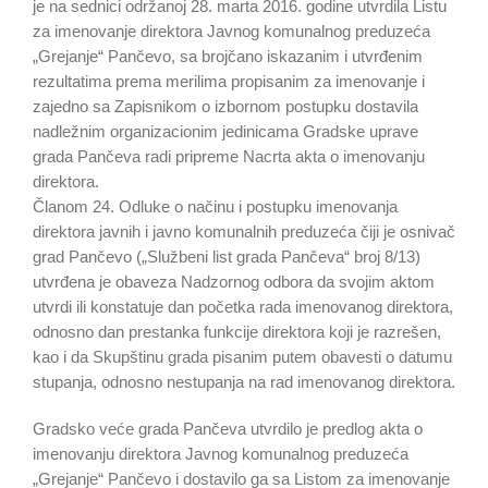
je na sednici održanoj 28. marta 2016. godine utvrdila Listu
za imenovanje direktora Javnog komunalnog preduzeća
„Grejanje“ Pančevo, sa brojčano iskazanim i utvrđenim
rezultatima prema merilima propisanim za imenovanje i
zajedno sa Zapisnikom o izbornom postupku dostavila
nadležnim organizacionim jedinicama Gradske uprave
grada Pančeva radi pripreme Nacrta akta o imenovanju
direktora.
Članom 24. Odluke o načinu i postupku imenovanja
direktora javnih i javno komunalnih preduzeća čiji je osnivač
grad Pančevo („Službeni list grada Pančeva“ broj 8/13)
utvrđena je obaveza Nadzornog odbora da svojim aktom
utvrdi ili konstatuje dan početka rada imenovanog direktora,
odnosno dan prestanka funkcije direktora koji je razrešen,
kao i da Skupštinu grada pisanim putem obavesti o datumu
stupanja, odnosno nestupanja na rad imenovanog direktora.
Gradsko veće grada Pančeva utvrdilo je predlog akta o
imenovanju direktora Javnog komunalnog preduzeća
„Grejanje“ Pančevo i dostavilo ga sa Listom za imenovanje