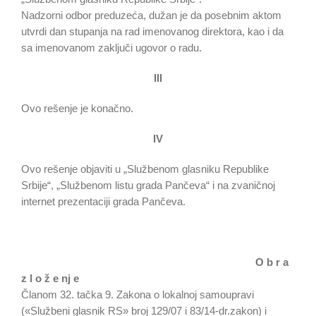
Nadzorni odbor preduzeća, dužan je da posebnim aktom
utvrdi dan stupanja na rad imenovanog direktora, kao i da
sa imenovanom zaključi ugovor o radu.
III
Ovo rešenje je konačno.
IV
Ovo rešenje objaviti u „Službenom glasniku Republike
Srbije“, „Službenom listu grada Pančeva“ i na zvaničnoj
internet prezentaciji grada Pančeva.
O b r a
z l o ž e nj e
Članom 32. tačka 9. Zakona o lokalnoj samoupravi
(«Službeni glasnik RS» broj 129/07 i 83/14-dr.zakon) i