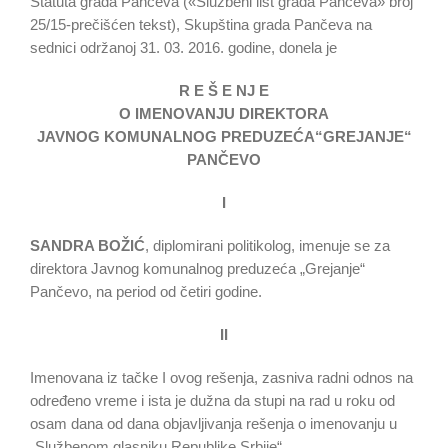
Statuta grada Pančeva («Službeni list grada Pančeva» broj
25/15-prečišćen tekst), Skupština grada Pančeva na
sednici održanoj 31. 03. 2016. godine, donela je
R E Š E NJ E
O IMENOVANJU DIREKTORA
JAVNOG KOMUNALNOG PREDUZEĆA“GREJANJE“
PANČEVO
I
SANDRA BOŽIĆ
, diplomirani politikolog, imenuje se za
direktora Javnog komunalnog preduzeća „Grejanje“
Pančevo, na period od četiri godine.
II
Imenovana iz tačke I ovog rešenja, zasniva radni odnos na
određeno vreme i ista je dužna da stupi na rad u roku od
osam dana od dana objavljivanja rešenja o imenovanju u
„Službenom glasniku Republike Srbije“.