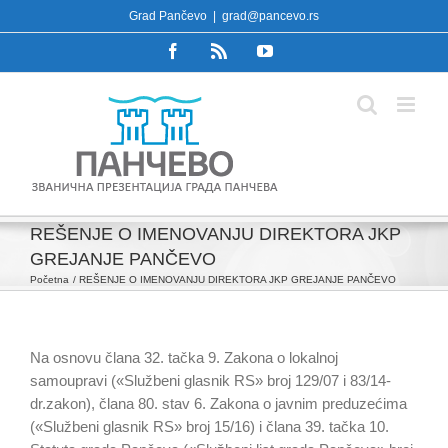
Skip
Grad Pančevo
|
grad@pancevo.rs
to
Facebook
Rss
YouTube
content
REŠENJE O IMENOVANJU DIREKTORA JKP
GREJANJE PANČEVO
Početna
REŠENJE O IMENOVANJU DIREKTORA JKP GREJANJE PANČEVO
Na osnovu člana 32. tačka 9. Zakona o lokalnoj
samoupravi («Službeni glasnik RS» broj 129/07 i 83/14-
dr.zakon), člana 80. stav 6. Zakona o javnim preduzećima
(«Službeni glasnik RS» broj 15/16) i člana 39. tačka 10.