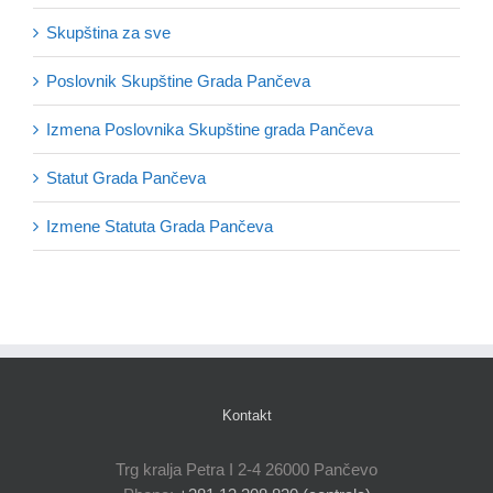
Skupština za sve
Poslovnik Skupštine Grada Pančeva
Izmena Poslovnika Skupštine grada Pančeva
Statut Grada Pančeva
Izmene Statuta Grada Pančeva
Kontakt
Trg kralja Petra I 2-4 26000 Pančevo