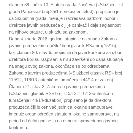
članom 39. tačka 10. Statuta grada Pančeva («Službeni list
grada Pančeva» broj 25/15-prečišćen tekst), propisano je
da Skupština grada imenuje i razrešava nadzorni odbor i
direktore javnih preduzeća čiji je osnivač i daje saglasnost
na njihove statute, u skladu sa zakonom.
Dana 4. marta 2016. godine, stupio je na snagu Zakon o
javnim preduzećima («Službeni glasnik RS» broj 15/16),
koji članom 80. stav 6. propisuje da javni konkursi za izbor
direktora koji su raspisani a nisu završeni do dana stupanja
na snagu ovog zakona, okončaće se po odredbama
Zakona o javnim preduzećima («Službeni glasnik RS» broj
119/12, 116/13-autentično tumačenje i 44/14-dr.zakon).
Članom 21. stav 2. Zakona o javnim preduzećima
(«Službeni glasnik RS» broj 119/12, 116/13-autentično
tumačenje i 44/14-dr.zakon) propisano je da direktora
preduzeća čiji je osnivač jedinica lokalne samouprave
imenuje organ određen statutom lokalne samouprave, na
period od četiri godine, a na osnovu sprovedenog javnog
konkursa.