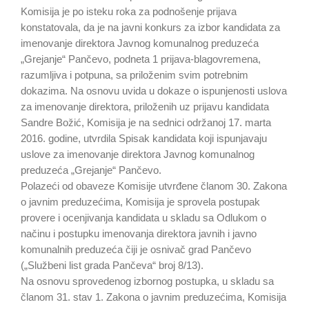
Komisija je po isteku roka za podnošenje prijava
konstatovala, da je na javni konkurs za izbor kandidata za
imenovanje direktora Javnog komunalnog preduzeća
„Grejanje“ Pančevo, podneta 1 prijava-blagovremena,
razumljiva i potpuna, sa priloženim svim potrebnim
dokazima. Na osnovu uvida u dokaze o ispunjenosti uslova
za imenovanje direktora, priloženih uz prijavu kandidata
Sandre Božić, Komisija je na sednici održanoj 17. marta
2016. godine, utvrdila Spisak kandidata koji ispunjavaju
uslove za imenovanje direktora Javnog komunalnog
preduzeća „Grejanje“ Pančevo.
Polazeći od obaveze Komisije utvrđene članom 30. Zakona
o javnim preduzećima, Komisija je sprovela postupak
provere i ocenjivanja kandidata u skladu sa Odlukom o
načinu i postupku imenovanja direktora javnih i javno
komunalnih preduzeća čiji je osnivač grad Pančevo
(„Službeni list grada Pančeva“ broj 8/13).
Na osnovu sprovedenog izbornog postupka, u skladu sa
članom 31. stav 1. Zakona o javnim preduzećima, Komisija