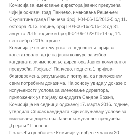
Комисија за именовање директора јавних предузећа
чији jе оснивач град Панчево, именована Решењем
Скупштине града Панчева број II-04-06-19/2013-5 oд 11.
октобра 2013. године, број II-04-06-16/2015-13 oд 31.
августа 2015. године и број II-04-06-16/2015-14 oд 14.
септембра 2015. године
Комисија је по истеку рока за подношење пријава
констатовала, да је на јавни конкурс за избор
кандидата за именовање директора Јавног комуналног
предузећа „Грејање“ Панчево, поднета 1 пријава-
благовремена, разумљива и потпуна, са приложеним
свим потребним доказима. На основу увида у доказе о
испуњености услова за именовање директора,
приложених уз пријаву кандидата Сандре Божић,
Комисија је на седници одржаној 17. марта 2016. године,
утврдила Списак кандидата који испуњаваjу услове за
именовање директора Јавног комуналног предузећа
„Грејање“ Панчево.
Полазећи од обавезе Комисије утврђене чланом 30.