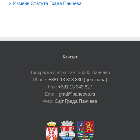
Измене Статута Града Панчева
Контакт
Трг краља Петра I 2-4 26000 Панчево
Phone:
+381 13 308 830 (централа)
Fax:
+381 13 343 827
Email:
grad@pancevo.rs
Web:
Сајт Града Панчева