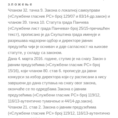
з л о ж е њ е
Чланом 32. тачка 9. Закона о локалној самоуправи
(«Службени гласник РС» број 129/07 и 83/14-др.закон) и
чланом 39. тачка 10. Статута града Панчева
(«Службени лист града Панчева» број 25/15-пречишћен
текст), прописано је да Скупштина града именује и
разрешава надзорни одбор и директоре јавних
предузећа чији је оснивач и даје сагласност на њихове
статуте, у складу са законом.
Дана 4. марта 2016. године, ступио је на снагу Закон о
јавним предузећима («Службени гласник РС» број
15/16), који чланом 80. став 6. прописује да јавни
конкурси за избор директора који су расписани а нису
завршени до дана ступања на снагу овог закона,
окончаће се по одредбама Закона о јавним
предузећима («Службени гласник РС» број 119/12,
116/13-аутентично тумачење и 44/14-др.закон).
Чланом 21. став 2. Закона о јавним предузећима
(«Службени гласник РС» број 119/12, 116/13-аутентично