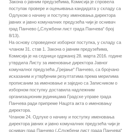
Закона о јавним предузећима, Комисија је спровела
поступак провере и оцењивања кандидата у складу са
Одлуком о начину и поступку именовања директора
јавних и јавно комуналних предузећа чији је оснивач
град Панчево („Службени лист града Панчева“ број
8/13).
На основу спроведеног изборног поступка, у складу са
чланом 31. став 1. Закона о јавним предузећима,
Комисија је на седници одржаној 28. марта 2016. године
утврдила Листу за именовање директора Јавног
комуналног предузећа „Грејање“ Панчево, са бројчано
исказаним и утврђеним резултатима према мерилима
прописаним за именовање и заједно са Записником о
изборном поступку доставила надлежним
организационим јединицама Градске управе града
Панчева ради припреме Нацртa акта о именовању
директора.
Чланом 24. Одлуке о начину и поступку именовања
директора јавних и јавно комуналних предузећа чији је
оснивач град Панчево („Службени лист града Панчева“