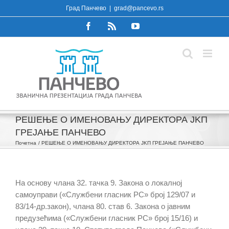
Skip
Град Панчево
|
grad@pancevo.rs
to
Facebook
Rss
YouTube
content
РЕШЕЊЕ О ИМЕНОВАЊУ ДИРЕКТОРА ЈKП
ГРЕЈАЊЕ ПАНЧЕВО
Почетна
РЕШЕЊЕ О ИМЕНОВАЊУ ДИРЕКТОРА ЈKП ГРЕЈАЊЕ ПАНЧЕВО
На основу члана 32. тачка 9. Закона о локалној
самоуправи («Службени гласник РС» број 129/07 и
83/14-др.закон), члана 80. став 6. Закона о јавним
предузећима («Службени гласник РС» број 15/16) и