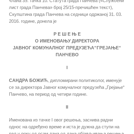
члана 39. тачка 10. Статута града Панчева («Службени
лист града Панчева» број 25/15-пречишћен текст),
Скупштина града Панчева на седници одржаној 31. 03.
2016. године, донела је
Р Е Ш Е Њ Е
О ИМЕНОВАЊУ ДИРЕКТОРА
ЈАВНОГ КОМУНАЛНОГ ПРЕДУЗЕЋА“ГРЕЈАЊЕ“
ПАНЧЕВО
I
САНДРА БОЖИЋ
, дипломирани политиколог, именује
се за директора Јавног комуналног предузећа „Грејање“
Панчево, на период од четири године.
II
Именована из тачке I овог решења, заснива радни
однос на одређено време и иста је дужна да ступи на
рад у року од осам дана од дана објављивања решења