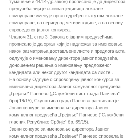
тумачење и 44/14-др.закон) прописано је да директора
предузећа чији је оснивач јединица локалне
самоуправе именује орган одређен статутом локалне
самоуправе, на период од четири године, а на основу
спроведеног јавног конкурса.
Чланом 31. став 3. Закона о јавним предузећима
прописано је да орган који је надлежан за именовање,
након разматрања достављене листе и предлога акта,
одлучује о именовању директора јавног предузећа,
доношењем решења о именовању предложеног
кандидата или неког другог кандидата са листе .
На основу Одлуке о спровођењу јавног конкурса за
именовања директора Јавног комуналног предузећа
„Грејање“ Панчево („Службени лист града Панчева“
број 19/15), Скупштина града Панчева расписала је
Јавни конкурс за именовање директора Јавног
комуналног предузећа „Грејање“ Панчево (“Службени
гласник Републике Србије“ бр. 69/15).
Јавни конкурс за именовање директора Јавног
комуналног предузећа „Грејање“ Панчево спровела је