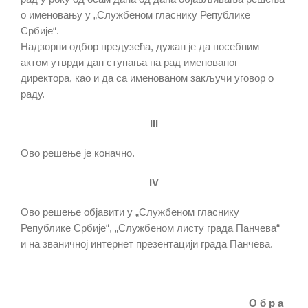
о именовању у „Службеном гласнику Републике
Србије“.
Надзорни одбор предузећа, дужан је да посебним
актом утврди дан ступања на рад именованог
директора, као и да са именованом закључи уговор о
раду.
III
Ово решење је коначно.
IV
Ово решење објавити у „Службеном гласнику
Републике Србије“, „Службеном листу града Панчева“
и на званичној интернет презентацији града Панчева.
О б р а