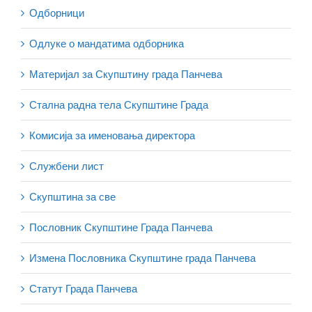
Одборници
Одлуке о мандатима одборника
Материјал за Скупштину града Панчева
Стална радна тела Скупштине Града
Комисија за именовања директора
Службени лист
Скупштина за све
Пословник Скупштине Града Панчева
Измена Пословника Скупштине града Панчева
Статут Града Панчева