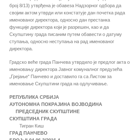
број 8/13) утврђена је обавеза Надзорног одбора да
својим актом утврди или констатује дан почетка рада
именованог директора, односно дан престанка
функције директора који је разрешен, као и да
Скупштину града писаним путем обавести о датуму
ступања, односно неступања на рад именованог
директора.
Градско веће града Панчева утврдило је предлог акта о
именовању директора Јавног комуналног предузећа
„Грејање“ Панчево и доставило га са Листом за
именовање Скупштини града на одлучивање.
РЕПУБЛИКА СРБИЈА
АУТОНОМНА ПОКРАЈИНА ВОЈВОДИНА
ПРЕДСЕДНИК СКУПШТИНЕ
СКУПШТИНА ГРАДА
Тигран Киш
ГРАД ПАНЧЕВО