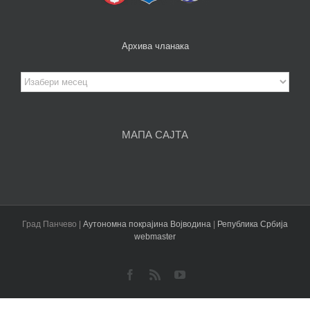
Архива чланака
Архива
чланака
МАПА САЈТА
Град Панчево |
Аутономна покрајина Војводина
|
Република Србија
webmaster
Facebook
Rss
YouTube