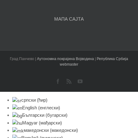
чланака
МАПА САЈТА
Град Панчево |
Аутономна покрајина Војводина
|
Република Србија
webmaster
Facebook
Rss
YouTube
српски (ћир)
English
(
енглески
)
Български
(
бугарски
)
Magyar
(
мађарски
)
македонски
(
македонски
)
Română
(
румунски
)