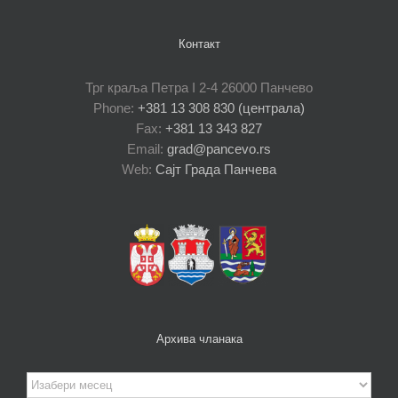
Контакт
Трг краља Петра I 2-4 26000 Панчево
Phone:
+381 13 308 830 (централа)
Fax:
+381 13 343 827
Email:
grad@pancevo.rs
Web:
Сајт Града Панчева
Архива чланака
Архива