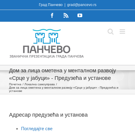
Skip
Град Панчево
|
grad@pancevo.rs
to
Facebook
Rss
YouTube
content
Дом за лица ометена у менталном развоју
«Срце у јабуци» - Предузећа и установе
Почетна
Локална самоуправа
Дом за лица ометена у менталном развоју «Срце у јабуци» - Предузећа и
установе
Адресар предузећа и установа
Погледајте све