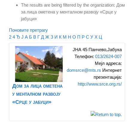
The results are being filtered by the organization: Дом
за лица ометена у менталном развоју «Срце у
јабуци»
Поновите претрагу
2
4
Ђ
Ј
А
Б
В
Г
Д
Ж
З
И
К
М
Н
О
П
Р
С
У
Х
Ц
ЈНА 45
Панчево,Јабука
Телефон
:
013/2624-007
Мејл адреса
:
domsrce@mts.rs
Интернет
презентација
:
http://www.srce.org.rs/
Дом за лица ометена
у менталном развоју
«Срце у јабуци»