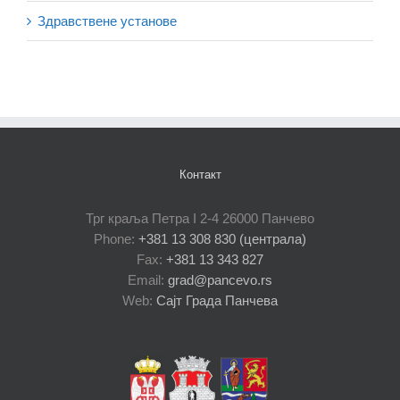
Здравствене установе
Контакт
Трг краља Петра I 2-4 26000 Панчево
Phone:
+381 13 308 830 (централа)
Fax:
+381 13 343 827
Email:
grad@pancevo.rs
Web:
Сајт Града Панчева