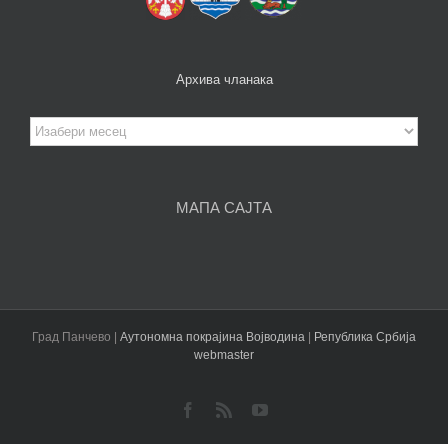
Архива чланака
Архива
чланака
МАПА САЈТА
Град Панчево |
Аутономна покрајина Војводина
|
Република Србија
webmaster
Facebook
Rss
YouTube