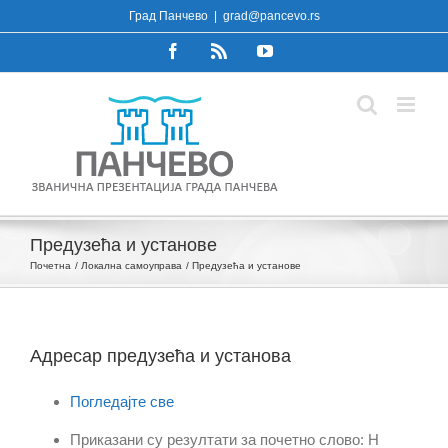
Skip
Град Панчево
|
grad@pancevo.rs
to
Facebook
Rss
YouTube
content
Предузећа и установе
Почетна
Локална самоуправа
Предузећа и установе
Адресар предузећа и установа
Погледајте све
Приказани су резултати за почетно слово: Н