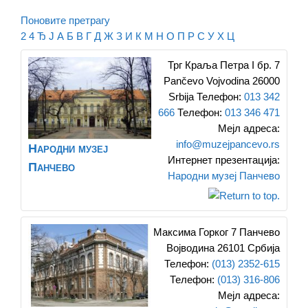
Поновите претрагу
2
4
Ђ
Ј
А
Б
В
Г
Д
Ж
З
И
К
М
Н
О
П
Р
С
У
Х
Ц
Трг Краља Петра I бр. 7
Pančevo
Vojvodina
26000
Srbija
Телефон
:
013 342
666
Телефон
:
013 346 471
Мејл адреса
:
info@muzejpancevo.rs
Народни музеј
Интернет презентација
:
Панчево
Народни музеј Панчево
Максима Горког 7
Панчево
Војводина
26101
Србија
Телефон
:
(013) 2352-615
Телефон
:
(013) 316-806
Мејл адреса
: