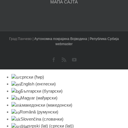
МАПА САЈТА
Град Панчево |
Аутономна покрајина Војводина
|
Република Србија
webmaster
Facebook
Rss
YouTube
српски (ћир)
English
(
енглески
)
Български
(
бугарски
)
Magyar
(
мађарски
)
македонски
(
македонски
)
Română
(
румунски
)
Slovenčina
(
словачки
)
srpski (lat)
(
српски (lat)
)