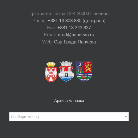
Трг краља Петра I 2-4 26000 Панчево
Phone:
+381 13 308 830 (централа)
Fax:
+381 13 343 827
Email:
grad@pancevo.rs
Web:
Сајт Града Панчева
Архива чланака
Архива
чланака