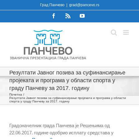
Skip
Град Панчево
|
grad@pancevo.rs
to
Facebook
Rss
YouTube
content
Резултати Јавног позива за суфинансирање
пројеката и програма у области спорта у
граду Панчеву за 2017. годину
Почетна
Резултати Јавног позива за суфинансирање пројеката и програма у области
спорта у граду Панчеву за 2017. годину
Градоначелник града Панчева је Решењима од
22.06.2017. године одобрио исплату средстава у