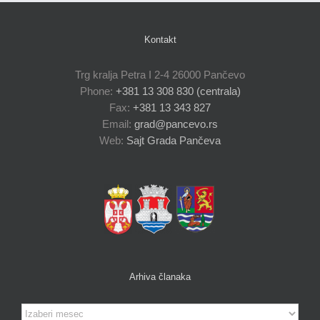
Kontakt
Trg kralja Petra I 2-4 26000 Pančevo
Phone:
+381 13 308 830 (centrala)
Fax:
+381 13 343 827
Email:
grad@pancevo.rs
Web:
Sajt Grada Pančeva
Arhiva članaka
Arhiva