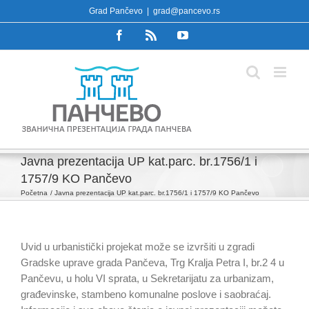
Skip
Grad Pančevo
|
grad@pancevo.rs
to
Facebook
Rss
YouTube
content
Javna prezentacija UP kat.parc. br.1756/1 i
1757/9 KO Pančevo
Početna
Javna prezentacija UP kat.parc. br.1756/1 i 1757/9 KO Pančevo
Uvid u urbanistički projekat može se izvršiti u zgradi
Gradske uprave grada Pančeva, Trg Kralja Petra I, br.2 4 u
Pančevu, u holu VI sprata, u Sekretarijatu za urbanizam,
građevinske, stambeno komunalne poslove i saobraćaj.