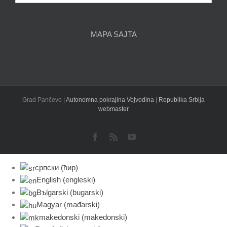
članaka
MAPA SAJTA
Grad Pančevo |
Autonomna pokrajina Vojvodina
|
Republika Srbija
webmaster
Facebook
Rss
YouTube
српски (ћир)
English
(
engleski
)
Bъlgarski
(
bugarski
)
Magyar
(
mađarski
)
makedonski
(
makedonski
)