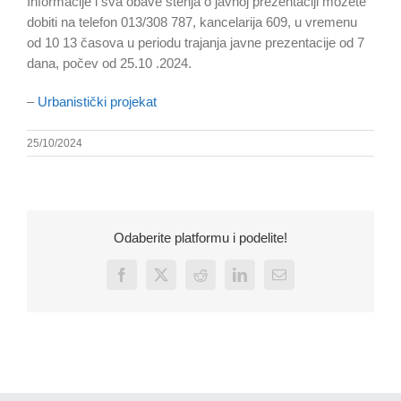
Informacije i sva obave štenja o javnoj prezentaciji možete
dobiti na telefon 013/308 787, kancelarija 609, u vremenu
od 10 13 časova u periodu trajanja javne prezentacije od 7
dana, počev od 25.10 .2024.
–
Urbanistički projekat
25/10/2024
Odaberite platformu i podelite!
Facebook
X
Reddit
LinkedIn
Email