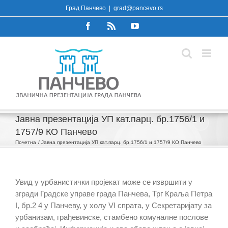
Skip
Град Панчево
|
grad@pancevo.rs
to
Facebook
Rss
YouTube
content
Јавна презентација УП кат.парц. бр.1756/1 и
1757/9 КО Панчево
Почетна
Јавна презентација УП кат.парц. бр.1756/1 и 1757/9 КО Панчево
Увид у урбанистички пројекат може се извршити у
згради Градске управе града Панчева, Трг Краља Петра
I, бр.2 4 у Панчеву, у холу VI спрата, у Секретаријату за
урбанизам, грађевинске, стамбено комуналне послове