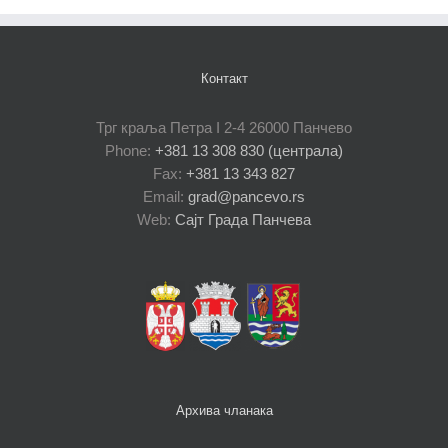
Контакт
Трг краља Петра I 2-4 26000 Панчево
Phone:
+381 13 308 830 (централа)
Fax:
+381 13 343 827
Email:
grad@pancevo.rs
Web:
Сајт Града Панчева
Архива чланака