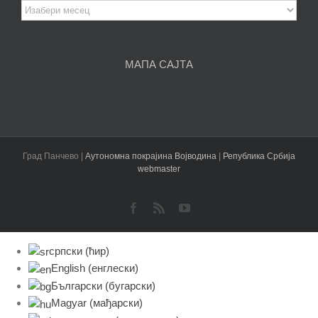
Архива
чланака
МАПА САЈТА
Град Панчево |
Аутономна покрајина Војводина
|
Република Србија
webmaster
Facebook
Rss
YouTube
српски (ћир)
English
(
енглески
)
Български
(
бугарски
)
Magyar
(
мађарски
)