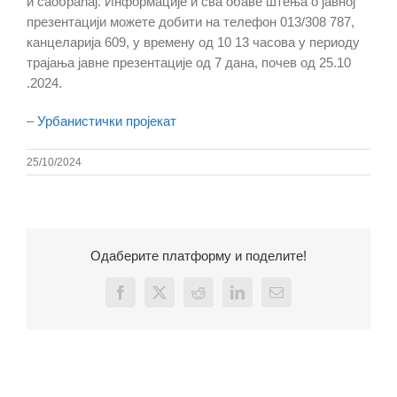
и саобраћај. Информације и сва обаве штења о јавној
презентацији можете добити на телефон 013/308 787,
канцеларија 609, у времену од 10 13 часова у периоду
трајања јавне презентације од 7 дана, почев од 25.10
.2024.
–
Урбанистички пројекат
25/10/2024
Одаберите платформу и поделите!
Facebook
X
Reddit
LinkedIn
Email