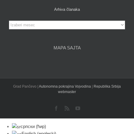
Arhiva članaka
Arhiva
članaka
MAPA SAJTA
Grad Pančevo |
Autonomna pokrajina Vojvodina
|
Republika Srbija
webmaster
Facebook
Rss
YouTube
српски (ћир)
English
(
engleski
)