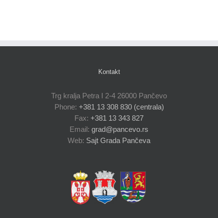
Kontakt
Trg kralja Petra I 2-4 26000 Pančevo
Phone:
+381 13 308 830 (centrala)
Fax:
+381 13 343 827
Email:
grad@pancevo.rs
Web:
Sajt Grada Pančeva