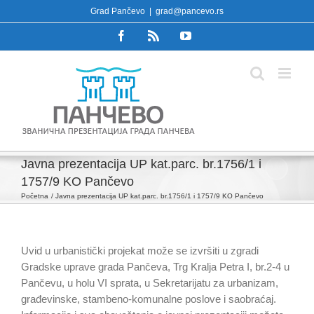
Skip
Grad Pančevo
|
grad@pancevo.rs
to
Facebook
Rss
YouTube
content
Javna prezentacija UP kat.parc. br.1756/1 i
1757/9 KO Pančevo
Početna
Javna prezentacija UP kat.parc. br.1756/1 i 1757/9 KO Pančevo
Uvid u urbanistički projekat može se izvršiti u zgradi
Gradske uprave grada Pančeva, Trg Kralja Petra I, br.2-4 u
Pančevu, u holu VI sprata, u Sekretarijatu za urbanizam,
građevinske, stambeno-komunalne poslove i saobraćaj.