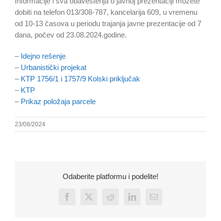
Informacije i sva obaveštenja o javnoj prezentaciji možete
dobiti na telefon 013/308-787, kancelarija 609, u vremenu
od 10-13 časova u periodu trajanja javne prezentacije od 7
dana, počev od 23.08.2024.godine.
–
Idejno rešenje
–
Urbanistički projekat
–
KTP 1756/1 i 1757/9 Kolski priključak
–
KTP
–
Prikaz položaja parcele
23/08/2024
Odaberite platformu i podelite!
Facebook
X
Reddit
LinkedIn
Email